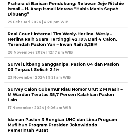
Prahara di Barisan Pendukung: Relawan Jeje Ritchie
Ismail – H. Asep Ismail Merasa “Habis Manis Sepah
Dibuang”
25 Februari 2026 | 4:20 pm WIB
Real Count Internal Tim Wesly-Herlina, Wesly –
Herlina Raih Suara Tertinggi 42,19% Dari 4 Calon,
Terendah Paslon Yan – Irwan Raih 5,28%
28 November 2024 | 12:17 pm WIB
Survei Litbang Sangganipa, Paslon 04 dan Paslon
03 Terpaut Selisih 2,1%
23 November 2024 | 9:21 am WIB
Survey Calon Gubernur Riau Nomor Urut 2 M Nasir –
M Wardan Teratas 35,7 Persen Kalahkan Paslon
Lain
17 November 2024 | 9:06 am WIB
Idaman Paslon 3 Bongkar UHC dan Lima Program
Muflihun Program Presiden Jokowidodo
Pemerintah Pusat