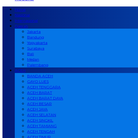
Home
Nasional
Internasional
Daerah
Jakarta
Bandung
Yogyakarta
Surabaya
Bali
Medan
Palembang
ACEH
BANDA ACEH
GAYO LUES
ACEH TENGGARA
ACEH BARAT
ACEH BARAT DAYA
ACEH BESAR
ACEH JAYA
ACEH SELATAN
ACEH SINGKIL
ACEH TAMIANG
ACEH TENGAH
ACEH TIMUR