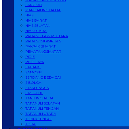
LANGKAT
MANDAILING NATAL
NIAS
NIAS BARAT
NIAS SELATAN
NIAS UTARA
PADANG LAWAS UTARA
PADANGSIDIMPUAN
PAKPAK BHARAT
PEMATANGSIANTAR
PIDIE
PIDIE JAYA
SABANG
SAMOSIR
SERDANG BEDAGAI
SIBOLGA
SIMALUNGUN
SIMEULUE
TANJUNGBALAI
TAPANULI SELATAN
TAPANULI TENGAH
TAPANULI UTARA
TEBING TINGGI
TOBA