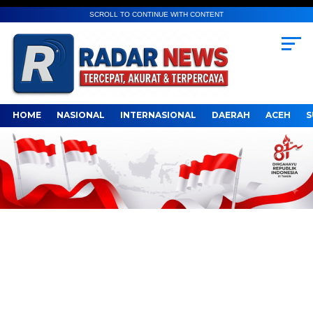
SCROLL TO CONTINUE WITH CONTENT
HOME
NASIONAL
INTERNASIONAL
DAERAH
ACEH
S