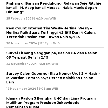
Prahara di Barisan Pendukung: Relawan Jeje Ritchie
Ismail – H. Asep Ismail Merasa “Habis Manis Sepah
Dibuang”
25 Februari 2026 | 4:20 pm WIB
Real Count Internal Tim Wesly-Herlina, Wesly –
Herlina Raih Suara Tertinggi 42,19% Dari 4 Calon,
Terendah Paslon Yan – Irwan Raih 5,28%
28 November 2024 | 12:17 pm WIB
Survei Litbang Sangganipa, Paslon 04 dan Paslon
03 Terpaut Selisih 2,1%
23 November 2024 | 9:21 am WIB
Survey Calon Gubernur Riau Nomor Urut 2 M Nasir –
M Wardan Teratas 35,7 Persen Kalahkan Paslon
Lain
17 November 2024 | 9:06 am WIB
Idaman Paslon 3 Bongkar UHC dan Lima Program
Muflihun Program Presiden Jokowidodo
Pemerintah Pusat