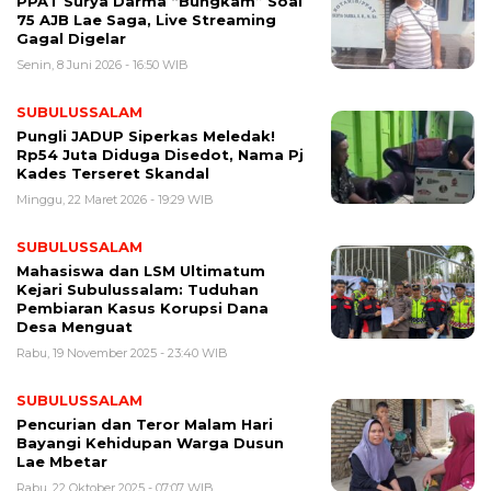
PPAT Surya Darma “Bungkam” Soal
75 AJB Lae Saga, Live Streaming
Gagal Digelar
Senin, 8 Juni 2026 - 16:50 WIB
SUBULUSSALAM
Pungli JADUP Siperkas Meledak!
Rp54 Juta Diduga Disedot, Nama Pj
Kades Terseret Skandal
Minggu, 22 Maret 2026 - 19:29 WIB
SUBULUSSALAM
Mahasiswa dan LSM Ultimatum
Kejari Subulussalam: Tuduhan
Pembiaran Kasus Korupsi Dana
Desa Menguat
Rabu, 19 November 2025 - 23:40 WIB
SUBULUSSALAM
Pencurian dan Teror Malam Hari
Bayangi Kehidupan Warga Dusun
Lae Mbetar
Rabu, 22 Oktober 2025 - 07:07 WIB