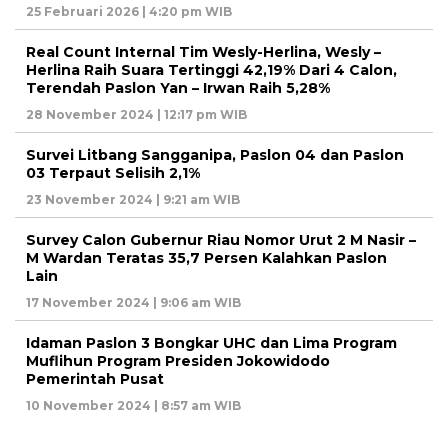
25 Februari 2026 | 4:20 pm WIB
Real Count Internal Tim Wesly-Herlina, Wesly –
Herlina Raih Suara Tertinggi 42,19% Dari 4 Calon,
Terendah Paslon Yan – Irwan Raih 5,28%
28 November 2024 | 12:17 pm WIB
Survei Litbang Sangganipa, Paslon 04 dan Paslon
03 Terpaut Selisih 2,1%
23 November 2024 | 9:21 am WIB
Survey Calon Gubernur Riau Nomor Urut 2 M Nasir –
M Wardan Teratas 35,7 Persen Kalahkan Paslon
Lain
17 November 2024 | 9:06 am WIB
Idaman Paslon 3 Bongkar UHC dan Lima Program
Muflihun Program Presiden Jokowidodo
Pemerintah Pusat
10 November 2024 | 8:57 am WIB