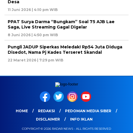
Desa
11 Juni 2026 | 4:10 pm WIB
PPAT Surya Darma “Bungkam” Soal 75 AJB Lae
Saga, Live Streaming Gagal Digelar
8 Juni 2026 | 4:50 pm WIB
Pungli JADUP Siperkas Meledak! Rp54 Juta Diduga
Disedot, Nama Pj Kades Terseret Skandal
22 Maret 2026 | 7:29 pm WIB
HOME
REDAKSI
PEDOMAN MEDIA SIBER
DISCLAIMER
INFO IKLAN
COPYRIGHT © 2026 RADAR NEWS - ALL RIGHTS RESERVED