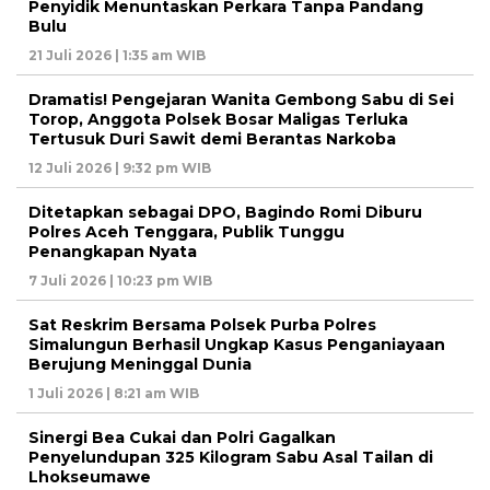
Penyidik Menuntaskan Perkara Tanpa Pandang
Bulu
21 Juli 2026 | 1:35 am WIB
Dramatis! Pengejaran Wanita Gembong Sabu di Sei
Torop, Anggota Polsek Bosar Maligas Terluka
Tertusuk Duri Sawit demi Berantas Narkoba
12 Juli 2026 | 9:32 pm WIB
Ditetapkan sebagai DPO, Bagindo Romi Diburu
Polres Aceh Tenggara, Publik Tunggu
Penangkapan Nyata
7 Juli 2026 | 10:23 pm WIB
Sat Reskrim Bersama Polsek Purba Polres
Simalungun Berhasil Ungkap Kasus Penganiayaan
Berujung Meninggal Dunia
1 Juli 2026 | 8:21 am WIB
Sinergi Bea Cukai dan Polri Gagalkan
Penyelundupan 325 Kilogram Sabu Asal Tailan di
Lhokseumawe