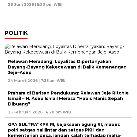
28 Juni 2026 | 5:20 pm WIB
POLITIK
Relawan Meradang, Loyalitas Dipertanyakan:
Bayang-Bayang Kekecewaan di Balik Kemenangan
Jeje–Asep
24 Maret 2026 | 7:35 am WIB
Prahara di Barisan Pendukung: Relawan Jeje Ritchie
Ismail – H. Asep Ismail Merasa “Habis Manis Sepah
Dibuang”
25 Februari 2026 | 4:20 pm WIB
GPA SULTRA”KPK RI, kejaksaan agung RI, mabes
polri,satgas halilintar dan satgas PKH dan
kementerian desa, jangan kalah terhadap mafia-