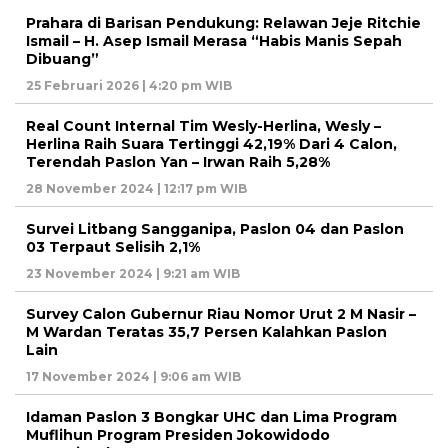
Prahara di Barisan Pendukung: Relawan Jeje Ritchie
Ismail – H. Asep Ismail Merasa “Habis Manis Sepah
Dibuang”
25 Februari 2026 | 4:20 pm WIB
Real Count Internal Tim Wesly-Herlina, Wesly –
Herlina Raih Suara Tertinggi 42,19% Dari 4 Calon,
Terendah Paslon Yan – Irwan Raih 5,28%
28 November 2024 | 12:17 pm WIB
Survei Litbang Sangganipa, Paslon 04 dan Paslon
03 Terpaut Selisih 2,1%
23 November 2024 | 9:21 am WIB
Survey Calon Gubernur Riau Nomor Urut 2 M Nasir –
M Wardan Teratas 35,7 Persen Kalahkan Paslon
Lain
17 November 2024 | 9:06 am WIB
Idaman Paslon 3 Bongkar UHC dan Lima Program
Muflihun Program Presiden Jokowidodo