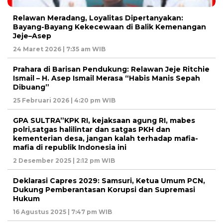
Relawan Meradang, Loyalitas Dipertanyakan:
Bayang-Bayang Kekecewaan di Balik Kemenangan
Jeje–Asep
24 Maret 2026 | 7:35 am WIB
Prahara di Barisan Pendukung: Relawan Jeje Ritchie
Ismail – H. Asep Ismail Merasa “Habis Manis Sepah
Dibuang”
25 Februari 2026 | 4:20 pm WIB
GPA SULTRA”KPK RI, kejaksaan agung RI, mabes
polri,satgas halilintar dan satgas PKH dan
kementerian desa, jangan kalah terhadap mafia-
mafia di republik Indonesia ini
2 Desember 2025 | 2:12 pm WIB
Deklarasi Capres 2029: Samsuri, Ketua Umum PCN,
Dukung Pemberantasan Korupsi dan Supremasi
Hukum
16 Agustus 2025 | 7:47 pm WIB