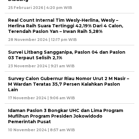
25 Februari 2026 | 4:20 pm WIB
Real Count Internal Tim Wesly-Herlina, Wesly –
Herlina Raih Suara Tertinggi 42,19% Dari 4 Calon,
Terendah Paslon Yan – Irwan Raih 5,28%
28 November 2024 | 12:17 pm WIB
Survei Litbang Sangganipa, Paslon 04 dan Paslon
03 Terpaut Selisih 2,1%
23 November 2024 | 9:21 am WIB
Survey Calon Gubernur Riau Nomor Urut 2 M Nasir –
M Wardan Teratas 35,7 Persen Kalahkan Paslon
Lain
17 November 2024 | 9:06 am WIB
Idaman Paslon 3 Bongkar UHC dan Lima Program
Muflihun Program Presiden Jokowidodo
Pemerintah Pusat
10 November 2024 | 8:57 am WIB