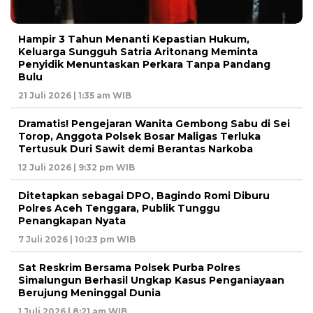
Hampir 3 Tahun Menanti Kepastian Hukum,
Keluarga Sungguh Satria Aritonang Meminta
Penyidik Menuntaskan Perkara Tanpa Pandang
Bulu
21 Juli 2026 | 1:35 am WIB
Dramatis! Pengejaran Wanita Gembong Sabu di Sei
Torop, Anggota Polsek Bosar Maligas Terluka
Tertusuk Duri Sawit demi Berantas Narkoba
12 Juli 2026 | 9:32 pm WIB
Ditetapkan sebagai DPO, Bagindo Romi Diburu
Polres Aceh Tenggara, Publik Tunggu
Penangkapan Nyata
7 Juli 2026 | 10:23 pm WIB
Sat Reskrim Bersama Polsek Purba Polres
Simalungun Berhasil Ungkap Kasus Penganiayaan
Berujung Meninggal Dunia
1 Juli 2026 | 8:21 am WIB