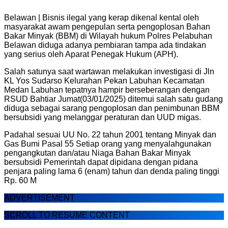
Belawan | Bisnis ilegal yang kerap dikenal kental oleh
masyarakat awam pengepulan serta pengoplosan Bahan
Bakar Minyak (BBM) di Wilayah hukum Polres Pelabuhan
Belawan diduga adanya pembiaran tampa ada tindakan
yang serius oleh Aparat Penegak Hukum (APH).
Salah satunya saat wartawan melakukan investigasi di Jln
KL Yos Sudarso Kelurahan Pekan Labuhan Kecamatan
Medan Labuhan tepatnya hampir berseberangan dengan
RSUD Bahtiar Jumat(03/01/2025) ditemui salah satu gudang
diduga sebagai sarang pengoplosan dan penimbunan BBM
bersubsidi yang melanggar peraturan dan UUD migas.
Padahal sesuai UU No. 22 tahun 2001 tentang Minyak dan
Gas Bumi Pasal 55 Setiap orang yang menyalahgunakan
pengangkutan dan/atau Niaga Bahan Bakar Minyak
bersubsidi Pemerintah dapat dipidana dengan pidana
penjara paling lama 6 (enam) tahun dan denda paling tinggi
Rp. 60 M
ADVERTISEMENT
SCROLL TO RESUME CONTENT