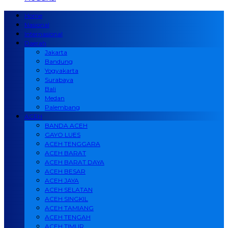
Home
Nasional
Internasional
Daerah
Jakarta
Bandung
Yogyakarta
Surabaya
Bali
Medan
Palembang
ACEH
BANDA ACEH
GAYO LUES
ACEH TENGGARA
ACEH BARAT
ACEH BARAT DAYA
ACEH BESAR
ACEH JAYA
ACEH SELATAN
ACEH SINGKIL
ACEH TAMIANG
ACEH TENGAH
ACEH TIMUR