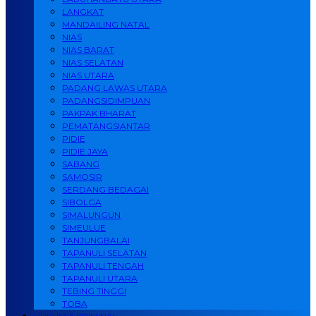
LANGKAT
MANDAILING NATAL
NIAS
NIAS BARAT
NIAS SELATAN
NIAS UTARA
PADANG LAWAS UTARA
PADANGSIDIMPUAN
PAKPAK BHARAT
PEMATANGSIANTAR
PIDIE
PIDIE JAYA
SABANG
SAMOSIR
SERDANG BEDAGAI
SIBOLGA
SIMALUNGUN
SIMEULUE
TANJUNGBALAI
TAPANULI SELATAN
TAPANULI TENGAH
TAPANULI UTARA
TEBING TINGGI
TOBA