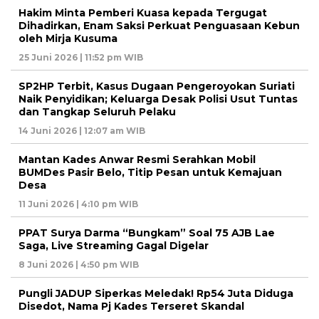
Hakim Minta Pemberi Kuasa kepada Tergugat
Dihadirkan, Enam Saksi Perkuat Penguasaan Kebun
oleh Mirja Kusuma
25 Juni 2026 | 11:52 pm WIB
SP2HP Terbit, Kasus Dugaan Pengeroyokan Suriati
Naik Penyidikan; Keluarga Desak Polisi Usut Tuntas
dan Tangkap Seluruh Pelaku
14 Juni 2026 | 12:07 am WIB
Mantan Kades Anwar Resmi Serahkan Mobil
BUMDes Pasir Belo, Titip Pesan untuk Kemajuan
Desa
11 Juni 2026 | 4:10 pm WIB
PPAT Surya Darma “Bungkam” Soal 75 AJB Lae
Saga, Live Streaming Gagal Digelar
8 Juni 2026 | 4:50 pm WIB
Pungli JADUP Siperkas Meledak! Rp54 Juta Diduga
Disedot, Nama Pj Kades Terseret Skandal