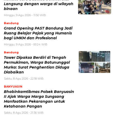
Langsung dengan warga di wilayah
binaan
Minggu, 9 Agu 2026 - 11:50 WIB
Bandung
Grand Opening PAST Bandung Jadi
Ruang Belajar Pajak yang Humanis
bagi UMKM dan Profesional
Minggu, 9 Agu 2026 - 00:24 WIB
Bandung
Tower Dipaksa Berdiri di Tengah
Permukiman, Warga Batununggal
Murka: Surat Penghentian Diduga
Diabaikan
Sabtu, 8 Agu 2026 - 22:18 WIB
BANYUASIN
Bhabinkamtibmas Polsek Banyuasin
II Ajak Warga Marga Sungsang
Manfaatkan Pekarangan untuk
Ketahanan Pangan
Sabtu, 8 Agu 2026 - 21:36 WIB