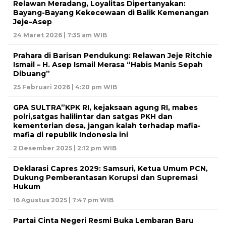
Relawan Meradang, Loyalitas Dipertanyakan:
Bayang-Bayang Kekecewaan di Balik Kemenangan
Jeje–Asep
24 Maret 2026 | 7:35 am WIB
Prahara di Barisan Pendukung: Relawan Jeje Ritchie
Ismail – H. Asep Ismail Merasa “Habis Manis Sepah
Dibuang”
25 Februari 2026 | 4:20 pm WIB
GPA SULTRA”KPK RI, kejaksaan agung RI, mabes
polri,satgas halilintar dan satgas PKH dan
kementerian desa, jangan kalah terhadap mafia-
mafia di republik Indonesia ini
2 Desember 2025 | 2:12 pm WIB
Deklarasi Capres 2029: Samsuri, Ketua Umum PCN,
Dukung Pemberantasan Korupsi dan Supremasi
Hukum
16 Agustus 2025 | 7:47 pm WIB
Partai Cinta Negeri Resmi Buka Lembaran Baru