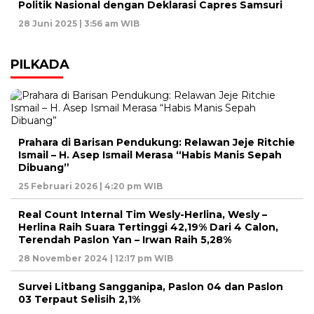
Politik Nasional dengan Deklarasi Capres Samsuri
28 Juni 2025 | 3:56 am WIB
PILKADA
Prahara di Barisan Pendukung: Relawan Jeje Ritchie
Ismail – H. Asep Ismail Merasa “Habis Manis Sepah
Dibuang”
25 Februari 2026 | 4:20 pm WIB
Real Count Internal Tim Wesly-Herlina, Wesly –
Herlina Raih Suara Tertinggi 42,19% Dari 4 Calon,
Terendah Paslon Yan – Irwan Raih 5,28%
28 November 2024 | 12:17 pm WIB
Survei Litbang Sangganipa, Paslon 04 dan Paslon
03 Terpaut Selisih 2,1%