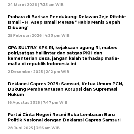
24 Maret 2026 | 7:35 am WIB
Prahara di Barisan Pendukung: Relawan Jeje Ritchie
Ismail – H. Asep Ismail Merasa “Habis Manis Sepah
Dibuang”
25 Februari 2026 | 4:20 pm WIB
GPA SULTRA”KPK RI, kejaksaan agung RI, mabes
polri,satgas halilintar dan satgas PKH dan
kementerian desa, jangan kalah terhadap mafia-
mafia di republik Indonesia ini
2 Desember 2025 | 2:12 pm WIB
Deklarasi Capres 2029: Samsuri, Ketua Umum PCN,
Dukung Pemberantasan Korupsi dan Supremasi
Hukum
16 Agustus 2025 | 7:47 pm WIB
Partai Cinta Negeri Resmi Buka Lembaran Baru
Politik Nasional dengan Deklarasi Capres Samsuri
28 Juni 2025 | 3:56 am WIB