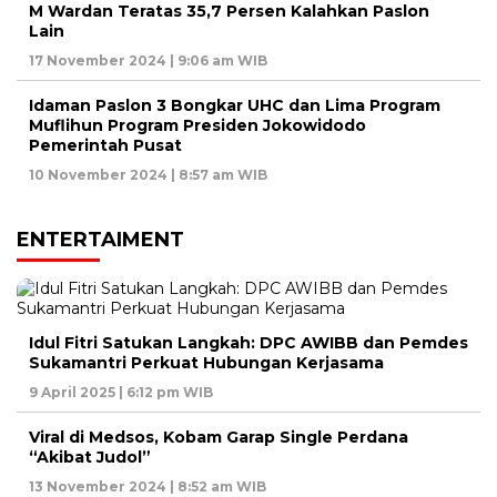
M Wardan Teratas 35,7 Persen Kalahkan Paslon
Lain
17 November 2024 | 9:06 am WIB
Idaman Paslon 3 Bongkar UHC dan Lima Program
Muflihun Program Presiden Jokowidodo
Pemerintah Pusat
10 November 2024 | 8:57 am WIB
ENTERTAIMENT
Idul Fitri Satukan Langkah: DPC AWIBB dan Pemdes
Sukamantri Perkuat Hubungan Kerjasama
9 April 2025 | 6:12 pm WIB
Viral di Medsos, Kobam Garap Single Perdana
“Akibat Judol”
13 November 2024 | 8:52 am WIB