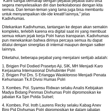
“Kami sangat berharap dengan pejabat pejabat baru bisa
segera menyelesaikan diri dan berkolaborasi dengan kita
semua. Dan teman-teman yang lama juga bisa membantu
untuk menyampaikan ide-ide kreatif lainnya,” jelas
Kadivhumas.
Ditekankan Kadivhumas, tantangan ke depan akan semakin
kompleks, terlebih karena era digital saat ini yang membuat
semua rekam jejak kerja Polri harus transparan. Kadivhumas
pun menekankan bahwa dirinya percaya semua itu dapat
dilalui dengan sinergitas di internal maupun dengan satker
lainnya.
Diketahui, beberapa pejabat yang menjalani sertijab adalah:
1. Brigjen Pol Dodied Prasetyo Aji, SIK, MH Menjadi Karo
Kerjasama Internasional Divhubinter Polri
2. Brigjen Pol Drs. S Erlangga Waskitoroso Menjadi Penata
Kehumasan Tk.II Divisi Humas Polri
3. Kombes. Pol. Syamsu Ridwan selaku Analis Kebijakan
Madya Bidang Penmas Divhumas Polri dipromosikan ke
jabatan Ka Spn Polda Sulsel;
4. Kombes. Pol. Iroth Laurens Recky selaku Kabag Anev
Biro Pid Divhumas Polri dipromosikan ke dalam jabatan