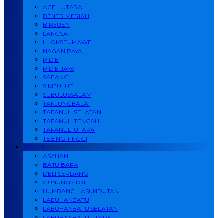
ACEH UTARA
BENER MERIAH
BIREUEN
LANGSA
LHOKSEUMAWE
NAGAN RAYA
PIDIE
PIDIE JAYA
SABANG
SIMEULUE
SUBULUSSALAM
TANJUNGBALAI
TAPANULI SELATAN
TAPANULI TENGAH
TAPANULI UTARA
TEBING TINGGI
SUMUT
ASAHAN
BATU BARA
DELI SERDANG
GUNUNGSITOLI
HUMBANG HASUNDUTAN
LABUHANBATU
LABUHANBATU SELATAN
LABUHANBATU UTARA