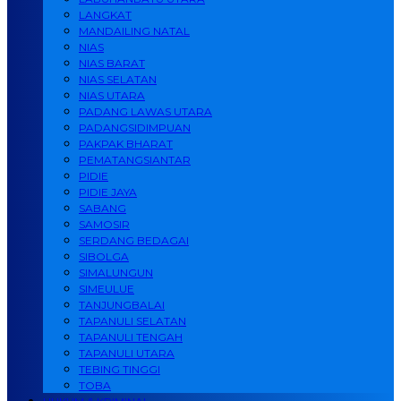
LANGKAT
MANDAILING NATAL
NIAS
NIAS BARAT
NIAS SELATAN
NIAS UTARA
PADANG LAWAS UTARA
PADANGSIDIMPUAN
PAKPAK BHARAT
PEMATANGSIANTAR
PIDIE
PIDIE JAYA
SABANG
SAMOSIR
SERDANG BEDAGAI
SIBOLGA
SIMALUNGUN
SIMEULUE
TANJUNGBALAI
TAPANULI SELATAN
TAPANULI TENGAH
TAPANULI UTARA
TEBING TINGGI
TOBA