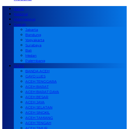
Home
Nasional
Internasional
Daerah
Jakarta
Bandung
Yogyakarta
Surabaya
Bali
Medan
Palembang
ACEH
BANDA ACEH
GAYO LUES
ACEH TENGGARA
ACEH BARAT
ACEH BARAT DAYA
ACEH BESAR
ACEH JAYA
ACEH SELATAN
ACEH SINGKIL
ACEH TAMIANG
ACEH TENGAH
ACEH TIMUR