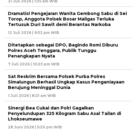
21 Juli 2026 | 1:35 am WIB
Dramatis! Pengejaran Wanita Gembong Sabu di Sei
Torop, Anggota Polsek Bosar Maligas Terluka
Tertusuk Duri Sawit demi Berantas Narkoba
12 Juli 2026 | 9:32 pm WIB
Ditetapkan sebagai DPO, Bagindo Romi Diburu
Polres Aceh Tenggara, Publik Tunggu
Penangkapan Nyata
7 Juli 2026 | 10:23 pm WIB
Sat Reskrim Bersama Polsek Purba Polres
Simalungun Berhasil Ungkap Kasus Penganiayaan
Berujung Meninggal Dunia
1 Juli 2026 | 8:21 am WIB
Sinergi Bea Cukai dan Polri Gagalkan
Penyelundupan 325 Kilogram Sabu Asal Tailan di
Lhokseumawe
28 Juni 2026 | 5:20 pm WIB