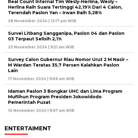
Real Count Internal Tim Wesly-Herlina, Wesly –
Herlina Raih Suara Tertinggi 42,19% Dari 4 Calon,
Terendah Paslon Yan – Irwan Raih 5,28%
28 November 2024 | 12:17 pm WIB
Survei Litbang Sangganipa, Paslon 04 dan Paslon
03 Terpaut Selisih 2,1%
23 November 2024 | 9:21 am WIB
Survey Calon Gubernur Riau Nomor Urut 2 M Nasir –
M Wardan Teratas 35,7 Persen Kalahkan Paslon
Lain
17 November 2024 | 9:06 am WIB
Idaman Paslon 3 Bongkar UHC dan Lima Program
Muflihun Program Presiden Jokowidodo
Pemerintah Pusat
10 November 2024 | 8:57 am WIB
ENTERTAIMENT