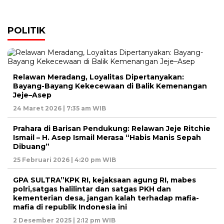
POLITIK
Relawan Meradang, Loyalitas Dipertanyakan:
Bayang-Bayang Kekecewaan di Balik Kemenangan
Jeje–Asep
24 Maret 2026 | 7:35 am WIB
Prahara di Barisan Pendukung: Relawan Jeje Ritchie
Ismail – H. Asep Ismail Merasa “Habis Manis Sepah
Dibuang”
25 Februari 2026 | 4:20 pm WIB
GPA SULTRA”KPK RI, kejaksaan agung RI, mabes
polri,satgas halilintar dan satgas PKH dan
kementerian desa, jangan kalah terhadap mafia-
mafia di republik Indonesia ini
2 Desember 2025 | 2:12 pm WIB