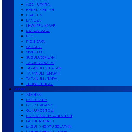
ACEH UTARA
BENER MERIAH
BIREUEN
LANGSA
LHOKSEUMAWE
NAGAN RAYA
PIDIE
PIDIE JAYA
SABANG
SIMEULUE
SUBULUSSALAM
TANJUNGBALAI
TAPANULI SELATAN
TAPANULI TENGAH
TAPANULI UTARA
TEBING TINGGI
SUMUT
ASAHAN
BATU BARA
DELI SERDANG
GUNUNGSITOLI
HUMBANG HASUNDUTAN
LABUHANBATU
LABUHANBATU SELATAN
LABUHANBATU UTARA