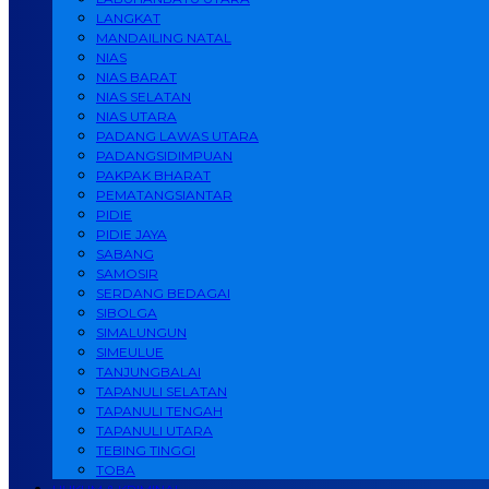
LANGKAT
MANDAILING NATAL
NIAS
NIAS BARAT
NIAS SELATAN
NIAS UTARA
PADANG LAWAS UTARA
PADANGSIDIMPUAN
PAKPAK BHARAT
PEMATANGSIANTAR
PIDIE
PIDIE JAYA
SABANG
SAMOSIR
SERDANG BEDAGAI
SIBOLGA
SIMALUNGUN
SIMEULUE
TANJUNGBALAI
TAPANULI SELATAN
TAPANULI TENGAH
TAPANULI UTARA
TEBING TINGGI
TOBA