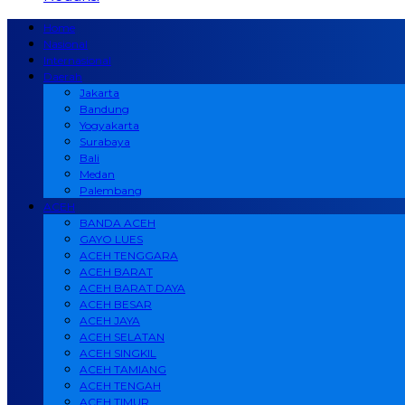
Home
Nasional
Internasional
Daerah
Jakarta
Bandung
Yogyakarta
Surabaya
Bali
Medan
Palembang
ACEH
BANDA ACEH
GAYO LUES
ACEH TENGGARA
ACEH BARAT
ACEH BARAT DAYA
ACEH BESAR
ACEH JAYA
ACEH SELATAN
ACEH SINGKIL
ACEH TAMIANG
ACEH TENGAH
ACEH TIMUR