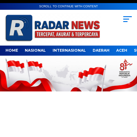
SCROLL TO CONTINUE WITH CONTENT
HOME
NASIONAL
INTERNASIONAL
DAERAH
ACEH
S