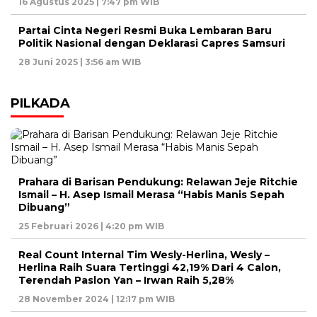
16 Agustus 2025 | 7:47 pm WIB
Partai Cinta Negeri Resmi Buka Lembaran Baru
Politik Nasional dengan Deklarasi Capres Samsuri
28 Juni 2025 | 3:56 am WIB
PILKADA
Prahara di Barisan Pendukung: Relawan Jeje Ritchie
Ismail – H. Asep Ismail Merasa “Habis Manis Sepah
Dibuang”
25 Februari 2026 | 4:20 pm WIB
Real Count Internal Tim Wesly-Herlina, Wesly –
Herlina Raih Suara Tertinggi 42,19% Dari 4 Calon,
Terendah Paslon Yan – Irwan Raih 5,28%
28 November 2024 | 12:17 pm WIB