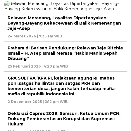
Relawan Meradang, Loyalitas Dipertanyakan:
Bayang-Bayang Kekecewaan di Balik Kemenangan
Jeje–Asep
24 Maret 2026 | 7:35 am WIB
Prahara di Barisan Pendukung: Relawan Jeje Ritchie
Ismail – H. Asep Ismail Merasa “Habis Manis Sepah
Dibuang”
25 Februari 2026 | 4:20 pm WIB
GPA SULTRA”KPK RI, kejaksaan agung RI, mabes
polri,satgas halilintar dan satgas PKH dan
kementerian desa, jangan kalah terhadap mafia-
mafia di republik Indonesia ini
2 Desember 2025 | 2:12 pm WIB
Deklarasi Capres 2029: Samsuri, Ketua Umum PCN,
Dukung Pemberantasan Korupsi dan Supremasi
Hukum