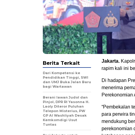
Jakarta.
Kapolr
Berita Terkait
rapim kali ini
Dari Kompetensi ke
Pendidikan Tinggi, SWI
Di hadapan Pre
dan UMJ Buka Jalan Baru
bagi Wartawan
menerima pemap
Perekonomian A
Berani lawan Judol dan
Pinjol, DPR RI Yasonna H.
Laoly Diteror Puluhan
“Pembekalan t
Telepon Misterius, PW
para perwira ti
GP Al Washliyah Desak
Kemkomdigi Usut
mendukung berb
Tuntas
perekonomian d