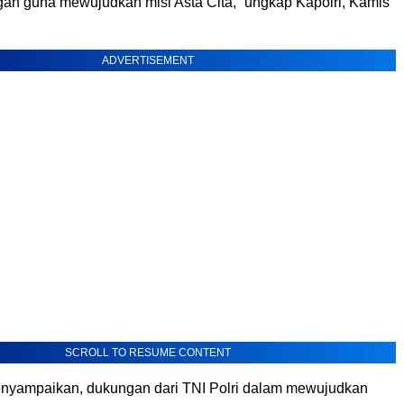
an guna mewujudkan misi Asta Cita,” ungkap Kapolri, Kamis
ADVERTISEMENT
SCROLL TO RESUME CONTENT
enyampaikan, dukungan dari TNI Polri dalam mewujudkan