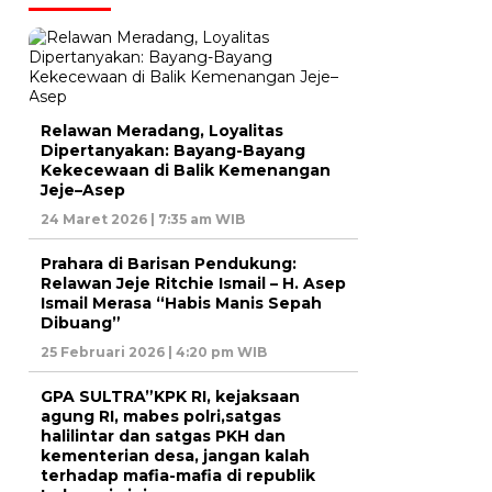
Relawan Meradang, Loyalitas
Dipertanyakan: Bayang-Bayang
Kekecewaan di Balik Kemenangan
Jeje–Asep
24 Maret 2026 | 7:35 am WIB
Prahara di Barisan Pendukung:
Relawan Jeje Ritchie Ismail – H. Asep
Ismail Merasa “Habis Manis Sepah
Dibuang”
25 Februari 2026 | 4:20 pm WIB
GPA SULTRA”KPK RI, kejaksaan
agung RI, mabes polri,satgas
halilintar dan satgas PKH dan
kementerian desa, jangan kalah
terhadap mafia-mafia di republik