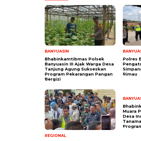
BANYUASIN
BANYUA
Bhabinkamtibmas Polsek
Polres 
Banyuasin III Ajak Warga Desa
Pengatu
Tanjung Agung Sukseskan
Simpang
Program Pekarangan Pangan
Rimau
Bergizi
BANYUA
Bhabin
Muara 
Desa I
Tanaman
Progra
REGIONAL