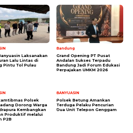
SIN
Bandung
Banyuasin Laksanakan
Grand Opening PT Pusat
ran Lalu Lintas di
Andalan Sukses Terpadu
 Pintu Tol Pulau
Bandung Jadi Forum Edukasi
Perpajakan UMKM 2026
SIN
BANYUASIN
kamtibmas Polsek
Polsek Betung Amankan
Padang Dorong Warga
Terduga Pelaku Pencurian
ndrapura Kembangkan
Dua Unit Telepon Genggam
 Produktif melalui
m P2B