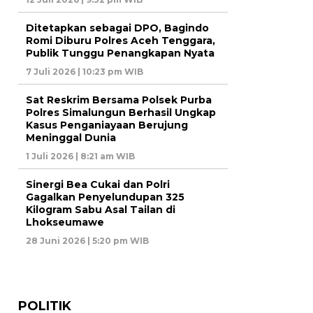
Ditetapkan sebagai DPO, Bagindo
Romi Diburu Polres Aceh Tenggara,
Publik Tunggu Penangkapan Nyata
7 Juli 2026 | 10:23 pm WIB
Sat Reskrim Bersama Polsek Purba
Polres Simalungun Berhasil Ungkap
Kasus Penganiayaan Berujung
Meninggal Dunia
1 Juli 2026 | 8:21 am WIB
Sinergi Bea Cukai dan Polri
Gagalkan Penyelundupan 325
Kilogram Sabu Asal Tailan di
Lhokseumawe
28 Juni 2026 | 5:20 pm WIB
POLITIK