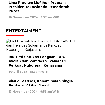
Lima Program Muflihun Program
Presiden Jokowidodo Pemerintah
Pusat
10 November 2024 | 8:57 am WIB
ENTERTAIMENT
Idul Fitri Satukan Langkah: DPC
AWIBB dan Pemdes Sukamantri
Perkuat Hubungan Kerjasama
9 April 2025 | 6:12 pm WIB
Viral di Medsos, Kobam Garap Single
Perdana “Akibat Judol”
13 November 2024 | 8:52 am WIB