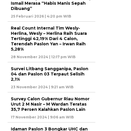
Ismail Merasa “Habis Manis Sepah
Dibuang”
25 Februari 2026 | 4:20 pm WIB
Real Count Internal Tim Wesly-
Herlina, Wesly – Herlina Raih Suara
Tertinggi 42,19% Dari 4 Calon,
Terendah Paslon Yan – Irwan Raih
5,28%
28 November 2024 | 12:17 pm WIB
Survei Litbang Sangganipa, Paslon
04 dan Paslon 03 Terpaut Selisih
2,1%
23 November 2024 | 9:21 am WIB
Survey Calon Gubernur Riau Nomor
Urut 2 M Nasir – M Wardan Teratas
35,7 Persen Kalahkan Paslon Lain
17 November 2024 | 9:06 am WIB
Idaman Paslon 3 Bongkar UHC dan