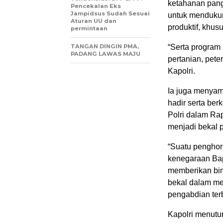
ketahanan pang
Pencekalan Eks
Jampidsus Sudah Sesuai
untuk mendukun
Aturan UU dan
produktif, khus
permintaan
TANGAN DINGIN PMA,
“Serta program
PADANG LAWAS MAJU
pertanian, pete
Kapolri.
Ia juga menyam
hadir serta be
Polri dalam Rap
menjadi bekal 
“Suatu penghor
kenegaraan Bap
memberikan bim
bekal dalam me
pengabdian terb
Kapolri menutur