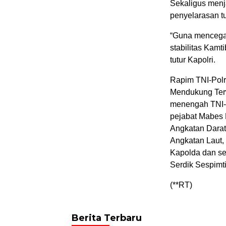
Sekaligus menj
penyelarasan tu
“Guna mencega
stabilitas Kam
tutur Kapolri.
Rapim TNI-Polri
Mendukung Terwu
menengah TNI-Po
pejabat Mabes 
Angkatan Darat
Angkatan Laut,
Kapolda dan selu
Serdik Sespimti
(**RT)
Berita Terbaru