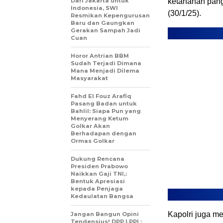
Dari Jakarta untuk
ketahanan pang
Indonesia, SWI
(30/1/25).
Resmikan Kepengurusan
Baru dan Gaungkan
Gerakan Sampah Jadi
Cuan
Horor Antrian BBM
Sudah Terjadi Dimana
Mana Menjadi Dilema
Masyarakat
Fahd El Fouz Arafiq
Pasang Badan untuk
Bahlil: Siapa Pun yang
Menyerang Ketum
Golkar Akan
Berhadapan dengan
Ormas Golkar
Dukung Rencana
Presiden Prabowo
Naikkan Gaji TNI,:
Bentuk Apresiasi
kepada Penjaga
Kedaulatan Bangsa
Kapolri juga m
Jangan Bangun Opini
Tendensius! DPP LPPI :