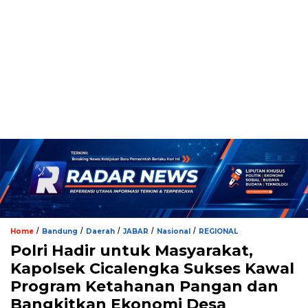
/
/
/
/
/
Home
Bandung
Daerah
JABAR
Nasional
REGIONAL
Polri Hadir untuk Masyarakat,
Kapolsek Cicalengka Sukses Kawal
Program Ketahanan Pangan dan
Bangkitkan Ekonomi Desa