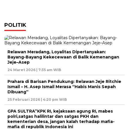
POLITIK
Relawan Meradang, Loyalitas Dipertanyakan:
Bayang-Bayang Kekecewaan di Balik Kemenangan
Jeje–Asep
24 Maret 2026 | 7:35 am WIB
Prahara di Barisan Pendukung: Relawan Jeje Ritchie
Ismail – H. Asep Ismail Merasa “Habis Manis Sepah
Dibuang”
25 Februari 2026 | 4:20 pm WIB
GPA SULTRA”KPK RI, kejaksaan agung RI, mabes
polri,satgas halilintar dan satgas PKH dan
kementerian desa, jangan kalah terhadap mafia-
mafia di republik Indonesia ini