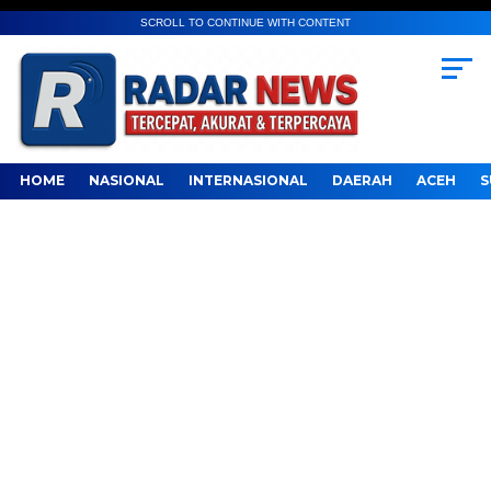
SCROLL TO CONTINUE WITH CONTENT
HOME
NASIONAL
INTERNASIONAL
DAERAH
ACEH
S