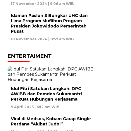
17 November 2024 | 9:06 am WIB
Idaman Paslon 3 Bongkar UHC dan
Lima Program Muflihun Program
Presiden Jokowidodo Pemerintah
Pusat
10 November 2024 | 8:57 am WIB
ENTERTAIMENT
Idul Fitri Satukan Langkah: DPC
AWIBB dan Pemdes Sukamantri
Perkuat Hubungan Kerjasama
9 April 2025 | 6:12 pm WIB
Viral di Medsos, Kobam Garap Single
Perdana “Akibat Judol”