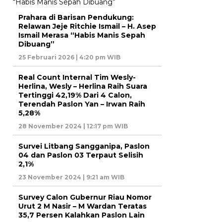
Prahara di Barisan Pendukung:
Relawan Jeje Ritchie Ismail – H. Asep
Ismail Merasa “Habis Manis Sepah
Dibuang”
25 Februari 2026 | 4:20 pm WIB
Real Count Internal Tim Wesly-
Herlina, Wesly – Herlina Raih Suara
Tertinggi 42,19% Dari 4 Calon,
Terendah Paslon Yan – Irwan Raih
5,28%
28 November 2024 | 12:17 pm WIB
Survei Litbang Sangganipa, Paslon
04 dan Paslon 03 Terpaut Selisih
2,1%
23 November 2024 | 9:21 am WIB
Survey Calon Gubernur Riau Nomor
Urut 2 M Nasir – M Wardan Teratas
35,7 Persen Kalahkan Paslon Lain