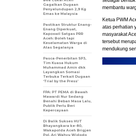
sebagai bentuk
Gagalkan Dugaan
membantu warg
Penyelundupan 2,9 Kg
Emas ke Malaysia
Ketua PWM Aceh
Pastikan Struktur Enang-
atas perhatian
Enang Diperkuat,
Kaposwil Satgas PRR
masyarakat Ace
Aceh: Boleh tapi
tersebut merup
Keselamatan Warga di
Atas Segalanya
mendukung sem
Pasca-Penerbitan SP3,
Tim Kuasa Hukum
Muhammad Amin dkk
Layangkan Somasi
Terbuka Terkait Dugaan
‘Trial by the Press’
FPA: PT PEMA di Bawah
Mawardi Nur Sedang
Benahi Beban Masa Lalu,
Publik Perlu Beri
Kepercayaan
Di Balik Sukses HUT
Bhayangkara ke-80,
Wakapolda Aceh Brigjen
Pol. Ari Wahyu Widodo