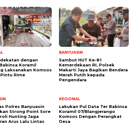
AL
BANYUASIN
edekatan dengan
Sambut HUT Ke-81
Babinsa Koramil
Kemerdekaan RI, Polsek
ing Laksanakan Komsos
Makarti Jaya Bagikan Bendera
 Pintu Rime
Merah Putih kepada
Pengendara
SIN
REGIONAL
as Polres Banyuasin
Lakukan Pul Data Ter Babinsa
fkan Strong Point Sore
Koramil 07/Blangjerango
roli Hunting Jaga
Komsos Dengan Perangkat
ran Arus Lalu Lintas
Desa