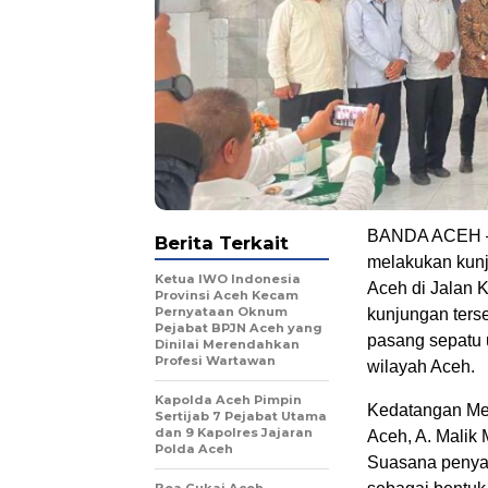
BANDA ACEH – M
Berita Terkait
melakukan kun
Ketua IWO Indonesia
Aceh di Jalan 
Provinsi Aceh Kecam
Pernyataan Oknum
kunjungan ters
Pejabat BPJN Aceh yang
pasang sepatu 
Dinilai Merendahkan
Profesi Wartawan
wilayah Aceh.
Kapolda Aceh Pimpin
Kedatangan Men
Sertijab 7 Pejabat Utama
dan 9 Kapolres Jajaran
Aceh, A. Malik
Polda Aceh
Suasana penya
Bea Cukai Aceh