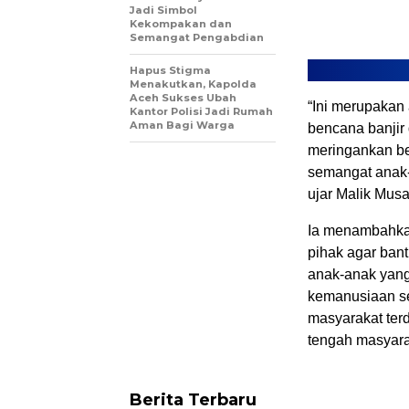
Jadi Simbol
Kekompakan dan
Semangat Pengabdian
Hapus Stigma
Menakutkan, Kapolda
Aceh Sukses Ubah
“Ini merupaka
Kantor Polisi Jadi Rumah
Aman Bagi Warga
bencana banjir
meringankan be
semangat anak-a
ujar Malik Musa
Ia menambahka
pihak agar bant
anak-anak yan
kemanusiaan se
masyarakat ter
tengah masyarak
Berita Terbaru