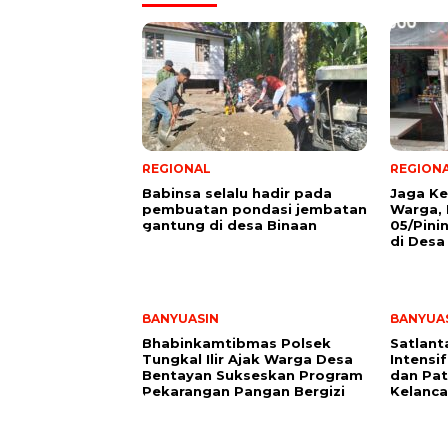
REGIONAL
REGION
Babinsa selalu hadir pada
Jaga K
pembuatan pondasi jembatan
Warga, 
gantung di desa Binaan
05/Pin
di Desa
BANYUASIN
BANYUA
Bhabinkamtibmas Polsek
Satlant
Tungkal Ilir Ajak Warga Desa
Intensi
Bentayan Sukseskan Program
dan Pat
Pekarangan Pangan Bergizi
Kelanca