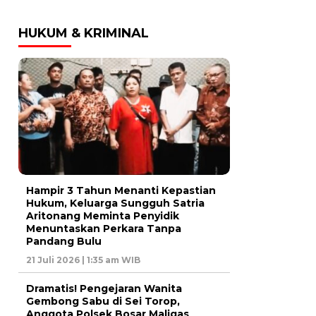
HUKUM & KRIMINAL
Hampir 3 Tahun Menanti Kepastian
Hukum, Keluarga Sungguh Satria
Aritonang Meminta Penyidik
Menuntaskan Perkara Tanpa
Pandang Bulu
21 Juli 2026 | 1:35 am WIB
Dramatis! Pengejaran Wanita
Gembong Sabu di Sei Torop,
Anggota Polsek Bosar Maligas