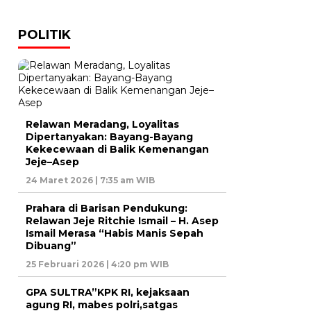
POLITIK
Relawan Meradang, Loyalitas
Dipertanyakan: Bayang-Bayang
Kekecewaan di Balik Kemenangan
Jeje–Asep
24 Maret 2026 | 7:35 am WIB
Prahara di Barisan Pendukung:
Relawan Jeje Ritchie Ismail – H. Asep
Ismail Merasa “Habis Manis Sepah
Dibuang”
25 Februari 2026 | 4:20 pm WIB
GPA SULTRA”KPK RI, kejaksaan
agung RI, mabes polri,satgas