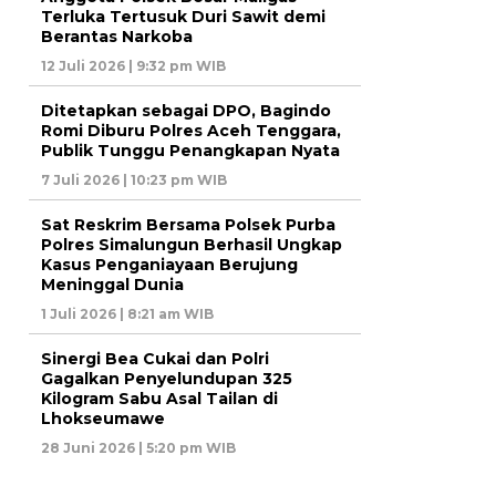
Terluka Tertusuk Duri Sawit demi
Berantas Narkoba
12 Juli 2026 | 9:32 pm WIB
Ditetapkan sebagai DPO, Bagindo
Romi Diburu Polres Aceh Tenggara,
Publik Tunggu Penangkapan Nyata
7 Juli 2026 | 10:23 pm WIB
Sat Reskrim Bersama Polsek Purba
Polres Simalungun Berhasil Ungkap
Kasus Penganiayaan Berujung
Meninggal Dunia
1 Juli 2026 | 8:21 am WIB
Sinergi Bea Cukai dan Polri
Gagalkan Penyelundupan 325
Kilogram Sabu Asal Tailan di
Lhokseumawe
28 Juni 2026 | 5:20 pm WIB