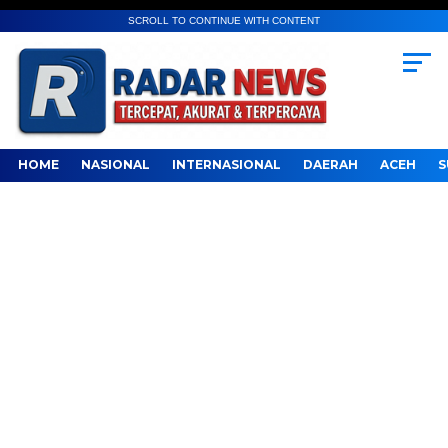
SCROLL TO CONTINUE WITH CONTENT
HOME
NASIONAL
INTERNASIONAL
DAERAH
ACEH
S