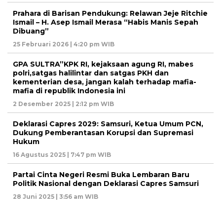
Prahara di Barisan Pendukung: Relawan Jeje Ritchie
Ismail – H. Asep Ismail Merasa “Habis Manis Sepah
Dibuang”
25 Februari 2026 | 4:20 pm WIB
GPA SULTRA”KPK RI, kejaksaan agung RI, mabes
polri,satgas halilintar dan satgas PKH dan
kementerian desa, jangan kalah terhadap mafia-
mafia di republik Indonesia ini
2 Desember 2025 | 2:12 pm WIB
Deklarasi Capres 2029: Samsuri, Ketua Umum PCN,
Dukung Pemberantasan Korupsi dan Supremasi
Hukum
16 Agustus 2025 | 7:47 pm WIB
Partai Cinta Negeri Resmi Buka Lembaran Baru
Politik Nasional dengan Deklarasi Capres Samsuri
28 Juni 2025 | 3:56 am WIB