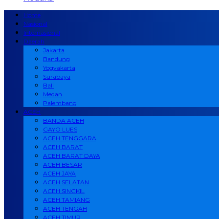
Home
Nasional
Internasional
Daerah
Jakarta
Bandung
Yogyakarta
Surabaya
Bali
Medan
Palembang
ACEH
BANDA ACEH
GAYO LUES
ACEH TENGGARA
ACEH BARAT
ACEH BARAT DAYA
ACEH BESAR
ACEH JAYA
ACEH SELATAN
ACEH SINGKIL
ACEH TAMIANG
ACEH TENGAH
ACEH TIMUR