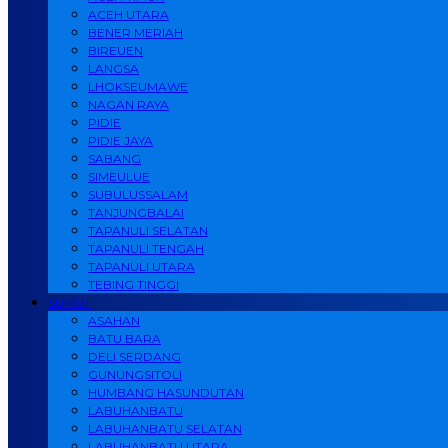
ACEH UTARA
BENER MERIAH
BIREUEN
LANGSA
LHOKSEUMAWE
NAGAN RAYA
PIDIE
PIDIE JAYA
SABANG
SIMEULUE
SUBULUSSALAM
TANJUNGBALAI
TAPANULI SELATAN
TAPANULI TENGAH
TAPANULI UTARA
TEBING TINGGI
SUMUT
ASAHAN
BATU BARA
DELI SERDANG
GUNUNGSITOLI
HUMBANG HASUNDUTAN
LABUHANBATU
LABUHANBATU SELATAN
LABUHANBATU UTARA