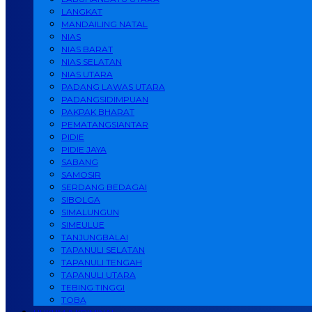
LANGKAT
MANDAILING NATAL
NIAS
NIAS BARAT
NIAS SELATAN
NIAS UTARA
PADANG LAWAS UTARA
PADANGSIDIMPUAN
PAKPAK BHARAT
PEMATANGSIANTAR
PIDIE
PIDIE JAYA
SABANG
SAMOSIR
SERDANG BEDAGAI
SIBOLGA
SIMALUNGUN
SIMEULUE
TANJUNGBALAI
TAPANULI SELATAN
TAPANULI TENGAH
TAPANULI UTARA
TEBING TINGGI
TOBA