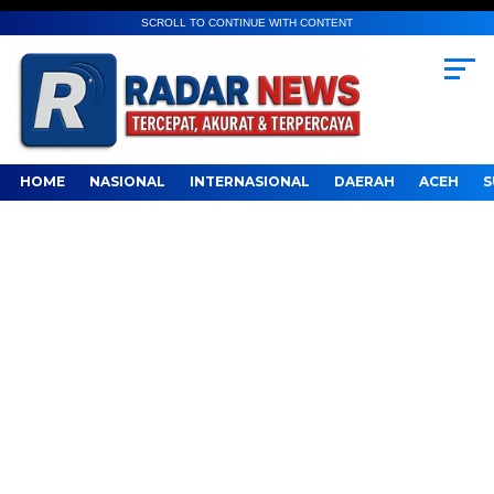
SCROLL TO CONTINUE WITH CONTENT
HOME
NASIONAL
INTERNASIONAL
DAERAH
ACEH
S