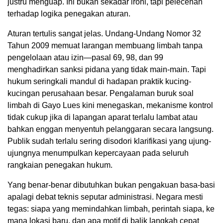
justru menguap. Ini bukan sekadar ironi, tapi pelecehan
terhadap logika penegakan aturan.
Aturan tertulis sangat jelas. Undang-Undang Nomor 32
Tahun 2009 memuat larangan membuang limbah tanpa
pengelolaan atau izin—pasal 69, 98, dan 99
menghadirkan sanksi pidana yang tidak main-main. Tapi
hukum seringkali mandul di hadapan praktik kucing-
kucingan perusahaan besar. Pengalaman buruk soal
limbah di Gayo Lues kini menegaskan, mekanisme kontrol
tidak cukup jika di lapangan aparat terlalu lambat atau
bahkan enggan menyentuh pelanggaran secara langsung.
Publik sudah terlalu sering disodori klarifikasi yang ujung-
ujungnya menumpulkan kepercayaan pada seluruh
rangkaian penegakan hukum.
Yang benar-benar dibutuhkan bukan pengakuan basa-basi
apalagi debat teknis seputar administrasi. Negara mesti
tegas: siapa yang memindahkan limbah, perintah siapa, ke
mana lokasi baru, dan apa motif di balik langkah cepat