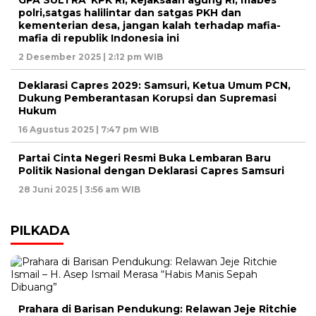
GPA SULTRA”KPK RI, kejaksaan agung RI, mabes
polri,satgas halilintar dan satgas PKH dan
kementerian desa, jangan kalah terhadap mafia-
mafia di republik Indonesia ini
2 Desember 2025 | 2:12 pm WIB
Deklarasi Capres 2029: Samsuri, Ketua Umum PCN,
Dukung Pemberantasan Korupsi dan Supremasi
Hukum
16 Agustus 2025 | 7:47 pm WIB
Partai Cinta Negeri Resmi Buka Lembaran Baru
Politik Nasional dengan Deklarasi Capres Samsuri
28 Juni 2025 | 3:56 am WIB
PILKADA
Prahara di Barisan Pendukung: Relawan Jeje Ritchie