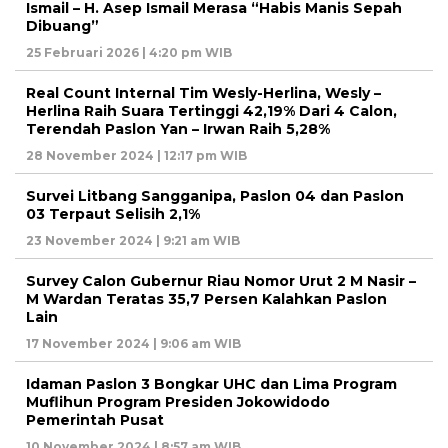
Ismail – H. Asep Ismail Merasa “Habis Manis Sepah
Dibuang”
25 Februari 2026 | 4:20 pm WIB
Real Count Internal Tim Wesly-Herlina, Wesly –
Herlina Raih Suara Tertinggi 42,19% Dari 4 Calon,
Terendah Paslon Yan – Irwan Raih 5,28%
28 November 2024 | 12:17 pm WIB
Survei Litbang Sangganipa, Paslon 04 dan Paslon
03 Terpaut Selisih 2,1%
23 November 2024 | 9:21 am WIB
Survey Calon Gubernur Riau Nomor Urut 2 M Nasir –
M Wardan Teratas 35,7 Persen Kalahkan Paslon
Lain
17 November 2024 | 9:06 am WIB
Idaman Paslon 3 Bongkar UHC dan Lima Program
Muflihun Program Presiden Jokowidodo
Pemerintah Pusat
10 November 2024 | 8:57 am WIB