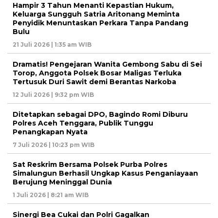
Hampir 3 Tahun Menanti Kepastian Hukum,
Keluarga Sungguh Satria Aritonang Meminta
Penyidik Menuntaskan Perkara Tanpa Pandang
Bulu
21 Juli 2026 | 1:35 am WIB
Dramatis! Pengejaran Wanita Gembong Sabu di Sei
Torop, Anggota Polsek Bosar Maligas Terluka
Tertusuk Duri Sawit demi Berantas Narkoba
12 Juli 2026 | 9:32 pm WIB
Ditetapkan sebagai DPO, Bagindo Romi Diburu
Polres Aceh Tenggara, Publik Tunggu
Penangkapan Nyata
7 Juli 2026 | 10:23 pm WIB
Sat Reskrim Bersama Polsek Purba Polres
Simalungun Berhasil Ungkap Kasus Penganiayaan
Berujung Meninggal Dunia
1 Juli 2026 | 8:21 am WIB
Sinergi Bea Cukai dan Polri Gagalkan