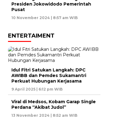
Presiden Jokowidodo Pemerintah
Pusat
10 November 2024 | 8:57 am WIB
ENTERTAIMENT
Idul Fitri Satukan Langkah: DPC
AWIBB dan Pemdes Sukamantri
Perkuat Hubungan Kerjasama
9 April 2025 | 6:12 pm WIB
Viral di Medsos, Kobam Garap Single
Perdana “Akibat Judol”
13 November 2024 | 8:52 am WIB