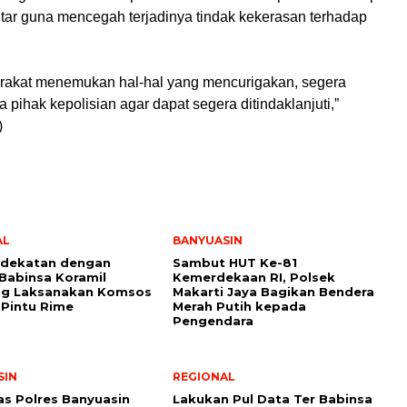
itar guna mencegah terjadinya tindak kekerasan terhadap
arakat menemukan hal-hal yang mencurigakan, segera
 pihak kepolisian agar dapat segera ditindaklanjuti,”
)
AL
BANYUASIN
edekatan dengan
Sambut HUT Ke-81
Babinsa Koramil
Kemerdekaan RI, Polsek
ing Laksanakan Komsos
Makarti Jaya Bagikan Bendera
 Pintu Rime
Merah Putih kepada
Pengendara
SIN
REGIONAL
as Polres Banyuasin
Lakukan Pul Data Ter Babinsa