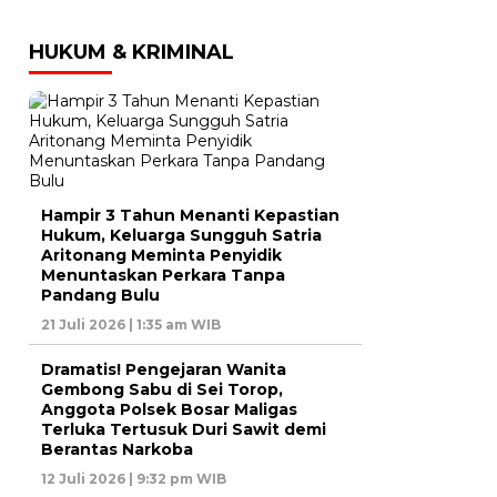
HUKUM & KRIMINAL
Hampir 3 Tahun Menanti Kepastian
Hukum, Keluarga Sungguh Satria
Aritonang Meminta Penyidik
Menuntaskan Perkara Tanpa
Pandang Bulu
21 Juli 2026 | 1:35 am WIB
Dramatis! Pengejaran Wanita
Gembong Sabu di Sei Torop,
Anggota Polsek Bosar Maligas
Terluka Tertusuk Duri Sawit demi
Berantas Narkoba
12 Juli 2026 | 9:32 pm WIB