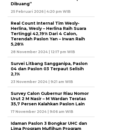
Dibuang”
25 Februari 2026 | 4:20 pm WIB
Real Count Internal Tim Wesly-
Herlina, Wesly – Herlina Raih Suara
Tertinggi 42,19% Dari 4 Calon,
Terendah Paslon Yan – Irwan Raih
5,28%
28 November 2024 | 12:17 pm WIB
Survei Litbang Sangganipa, Paslon
04 dan Paslon 03 Terpaut Selisih
2,1%
23 November 2024 | 9:21 am WIB
Survey Calon Gubernur Riau Nomor
Urut 2 M Nasir – M Wardan Teratas
35,7 Persen Kalahkan Paslon Lain
17 November 2024 | 9:06 am WIB
Idaman Paslon 3 Bongkar UHC dan
Lima Program Muflihun Program