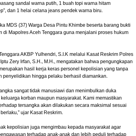
pasang sandal warna putih, 1 buah topi warna hitam
ep”, dan 1 helai celana jeans pendek warna biru.
angka MDS (37) Warga Desa Pintu Khimbe beserta barang bukti
n di Mapolres Aceh Tenggara guna menjalani proses hukum
 Tenggara AKBP Yulhendri, S.I.K melalui Kasat Reskrim Polres
Iptu Zery Irfan, S.H., M.H., mengatakan bahwa pengungkapan
merupakan hasil kerja keras personel kepolisian yang tanpa
n penyelidikan hingga pelaku berhasil diamankan.
rsangka sangat tidak manusiawi dan menimbulkan duka
 keluarga korban maupun masyarakat. Kami memastikan
erhadap tersangka akan dilakukan secara maksimal sesuai
berlaku,” ujar Kasat Reskrim.
pihak kepolisian juga mengimbau kepada masyarakat agar
engawasan terhadap anak-anak dan lebih peduli terhadap