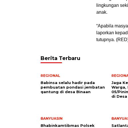
lingkungan sek
anak.
‎“Apabila masy
laporkan kepada
tutupnya. (RED
Berita Terbaru
REGIONAL
REGION
Babinsa selalu hadir pada
Jaga K
pembuatan pondasi jembatan
Warga, 
gantung di desa Binaan
05/Pin
di Desa
BANYUASIN
BANYUA
Bhabinkamtibmas Polsek
Satlant