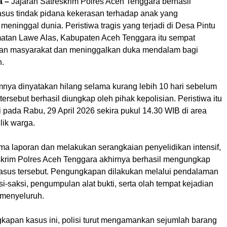
a –
Jajaran Satreskrim Polres Aceh Tenggara berhasil
us tindak pidana kekerasan terhadap anak yang
eninggal dunia. Peristiwa tragis yang terjadi di Desa Pintu
tan Lawe Alas, Kabupaten Aceh Tenggara itu sempat
ian masyarakat dan meninggalkan duka mendalam bagi
n.
mnya dinyatakan hilang selama kurang lebih 10 hari sebelum
tersebut berhasil diungkap oleh pihak kepolisian. Peristiwa itu
di pada Rabu, 29 April 2026 sekira pukul 14.30 WIB di area
lik warga.
ma laporan dan melakukan serangkaian penyelidikan intensif,
skrim Polres Aceh Tenggara akhirnya berhasil mengungkap
asus tersebut. Pengungkapan dilakukan melalui pendalaman
i-saksi, pengumpulan alat bukti, serta olah tempat kejadian
 menyeluruh.
kapan kasus ini, polisi turut mengamankan sejumlah barang