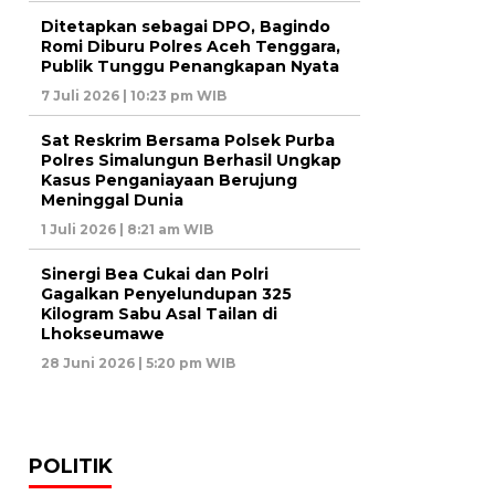
Ditetapkan sebagai DPO, Bagindo
Romi Diburu Polres Aceh Tenggara,
Publik Tunggu Penangkapan Nyata
7 Juli 2026 | 10:23 pm WIB
Sat Reskrim Bersama Polsek Purba
Polres Simalungun Berhasil Ungkap
Kasus Penganiayaan Berujung
Meninggal Dunia
1 Juli 2026 | 8:21 am WIB
Sinergi Bea Cukai dan Polri
Gagalkan Penyelundupan 325
Kilogram Sabu Asal Tailan di
Lhokseumawe
28 Juni 2026 | 5:20 pm WIB
POLITIK