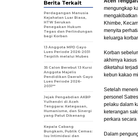
Aceh Tenggar
Berita Terkait
mengungkap kas
Perdagangan Manusia
mengakibatkan m
Kejahatan Luar Biasa,
HTW Serukan
Khimbe, Kecama
Penegakan Hukum
menyita perhat
Tegas dan Perlindungan
bagi Korban
keluarga korba
13 Anggota MPD Gayo
Lues Periode 2026-2031
‎Korban sebelu
Terpilih melalui Mubes
akhirnya kasus 
diketahui terja
35 Calon Berebut 13 Kursi
Anggota Majelis
kebun kakao mi
Pendidikan Daerah Gayo
Lues Periode 2026-
2031**
‎Setelah meneri
personel Satre
Jejak Pengabdian AKBP
Yulhendri di Aceh
pelaku dalam k
Tenggara: Ketegasan,
Humanisme, dan Sinergi
keterangan saks
yang Patut Dikenang
perkara secara
Kepala Cabang
Bungkam, Publik Cemas:
‎Dalam pengung
Isu Intimidasi dan