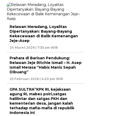
Relawan Meradang, Loyalitas
Dipertanyakan: Bayang-Bayang
Kekecewaan di Balik Kemenangan
Jeje–Asep
24 Maret 2026 | 7:35 am WIB
Prahara di Barisan Pendukung:
Relawan Jeje Ritchie Ismail – H. Asep
Ismail Merasa “Habis Manis Sepah
Dibuang”
25 Februari 2026 | 4:20 pm WIB
GPA SULTRA”KPK RI, kejaksaan
agung RI, mabes polri,satgas
halilintar dan satgas PKH dan
kementerian desa, jangan kalah
terhadap mafia-mafia di republik
Indonesia ini