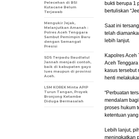
Pelecehan di BSI
bukti berupa 1 
Kutacane Belum
bertuliskan “Je
Terjawab
Mengukir Jejak,
‎Saat ini ters
Melanjutkan Amanah :
Polres Aceh Tenggara
telah diamanka
Sambut Pemimpin Baru
lebih lanjut.
dengan Semangat
Presisi
‎Kapolres Aceh
SDS Terpadu Raudlatul
Jannah menjadi contoh,
Aceh Tenggara 
baik di kabupaten gayo
kasus tersebut 
lues maupun di provinsi
Aceh.
henti melakuka
LSM KOREK Minta APIP
Turun Tangan, Proyek
‎“Perbuatan te
Bronjong Ketambe
mendalam bagi
Diduga Bermasalah
proses hukum t
ketentuan yang 
‎Lebih lanjut, 
meningkatkan p