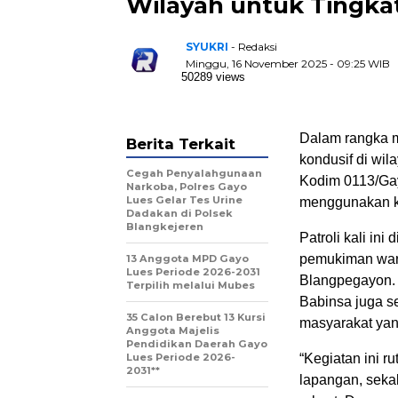
Wilayah untuk Tingka
SYUKRI
- Redaksi
Minggu, 16 November 2025 - 09:25 WIB
50289 views
Dalam rangka m
Berita Terkait
kondusif di wi
Cegah Penyalahgunaan
Kodim 0113/Gay
Narkoba, Polres Gayo
Lues Gelar Tes Urine
menggunakan ke
Dadakan di Polsek
Blangkejeren
Patroli kali in
pemukiman warg
13 Anggota MPD Gayo
Lues Periode 2026-2031
Blangpegayon.
Terpilih melalui Mubes
Babinsa juga s
35 Calon Berebut 13 Kursi
masyarakat yang
Anggota Majelis
Pendidikan Daerah Gayo
Lues Periode 2026-
“Kegiatan ini 
2031**
lapangan, seka