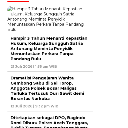
Hampir 3 Tahun Menanti Kepastian
Hukum, Keluarga Sungguh Satria
Aritonang Meminta Penyidik
Menuntaskan Perkara Tanpa
Pandang Bulu
21 Juli 2026 | 1:35 am WIB
Dramatis! Pengejaran Wanita
Gembong Sabu di Sei Torop,
Anggota Polsek Bosar Maligas
Terluka Tertusuk Duri Sawit demi
Berantas Narkoba
12 Juli 2026 | 9:32 pm WIB
Ditetapkan sebagai DPO, Bagindo
Romi Diburu Polres Aceh Tenggara,
Publik Tunggu Penangkapan Nyata