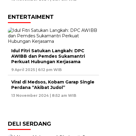
ENTERTAIMENT
Idul Fitri Satukan Langkah: DPC
AWIBB dan Pemdes Sukamantri
Perkuat Hubungan Kerjasama
9 April 2025 | 6:12 pm WIB
Viral di Medsos, Kobam Garap Single
Perdana “Akibat Judol”
13 November 2024 | 8:52 am WIB
DELI SERDANG