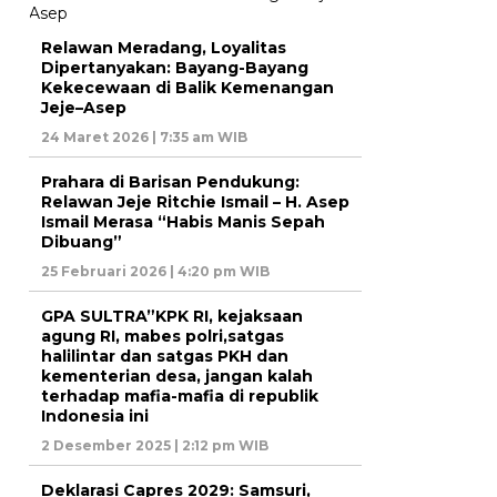
Relawan Meradang, Loyalitas
Dipertanyakan: Bayang-Bayang
Kekecewaan di Balik Kemenangan
Jeje–Asep
24 Maret 2026 | 7:35 am WIB
Prahara di Barisan Pendukung:
Relawan Jeje Ritchie Ismail – H. Asep
Ismail Merasa “Habis Manis Sepah
Dibuang”
25 Februari 2026 | 4:20 pm WIB
GPA SULTRA”KPK RI, kejaksaan
agung RI, mabes polri,satgas
halilintar dan satgas PKH dan
kementerian desa, jangan kalah
terhadap mafia-mafia di republik
Indonesia ini
2 Desember 2025 | 2:12 pm WIB
Deklarasi Capres 2029: Samsuri,