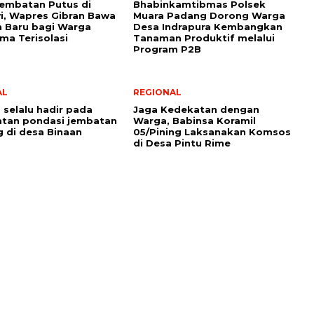
Jembatan Putus di
Bhabinkamtibmas Polsek
, Wapres Gibran Bawa
Muara Padang Dorong Warga
 Baru bagi Warga
Desa Indrapura Kembangkan
ma Terisolasi
Tanaman Produktif melalui
Program P2B
AL
REGIONAL
 selalu hadir pada
Jaga Kedekatan dengan
tan pondasi jembatan
Warga, Babinsa Koramil
 di desa Binaan
05/Pining Laksanakan Komsos
di Desa Pintu Rime