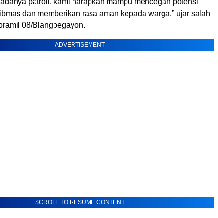
 adanya patroli, kami harapkan mampu mencegah potensi
bmas dan memberikan rasa aman kepada warga,” ujar salah
oramil 08/Blangpegayon.
ADVERTISEMENT
SCROLL TO RESUME CONTENT