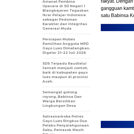
rakyat. Dengan
Amanat Pembina
Upacara di SD Negeri 1
gangguan kamti
Blangkejeren Tegaskan
Ikrar Pelajar Indonesia
satu Babinsa K
sebagai Pedoman
Karakter dan Integritas
Generasi Muda
Persiapan Mubes
Pemilihan Anggota MPD
Gayo Lues Dimatangkan,
Digelar 21–22 Juli 2026
SDS Terpadu Raudlatul
Jannah menjadi contoh,
baik di kabupaten gayo
lues maupun di provinsi
Aceh.
Semangat gotong
royong, Babinsa Dan
Warga Bersihkan
Lingkungan Desa
Satresnarkoba Polres
Gayo Lues Ringkus Dua
Pelaku Penyalahgunaan
Sabu, Pemasok Masih