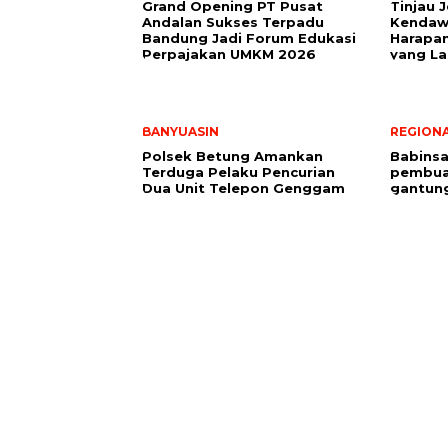
Grand Opening PT Pusat
Tinjau 
Andalan Sukses Terpadu
Kendawi
Bandung Jadi Forum Edukasi
Harapan
Perpajakan UMKM 2026
yang La
BANYUASIN
REGION
Polsek Betung Amankan
Babinsa
Terduga Pelaku Pencurian
pembua
Dua Unit Telepon Genggam
gantung