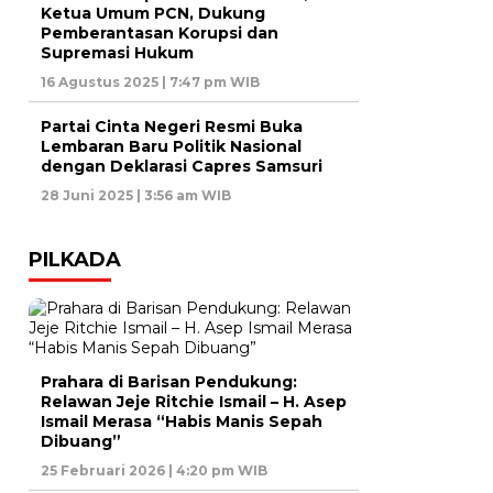
Ketua Umum PCN, Dukung
Pemberantasan Korupsi dan
Supremasi Hukum
16 Agustus 2025 | 7:47 pm WIB
Partai Cinta Negeri Resmi Buka
Lembaran Baru Politik Nasional
dengan Deklarasi Capres Samsuri
28 Juni 2025 | 3:56 am WIB
PILKADA
Prahara di Barisan Pendukung:
Relawan Jeje Ritchie Ismail – H. Asep
Ismail Merasa “Habis Manis Sepah
Dibuang”
25 Februari 2026 | 4:20 pm WIB