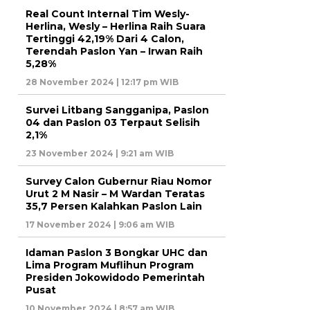
Real Count Internal Tim Wesly-
Herlina, Wesly – Herlina Raih Suara
Tertinggi 42,19% Dari 4 Calon,
Terendah Paslon Yan – Irwan Raih
5,28%
28 November 2024 | 12:17 pm WIB
Survei Litbang Sangganipa, Paslon
04 dan Paslon 03 Terpaut Selisih
2,1%
23 November 2024 | 9:21 am WIB
Survey Calon Gubernur Riau Nomor
Urut 2 M Nasir – M Wardan Teratas
35,7 Persen Kalahkan Paslon Lain
17 November 2024 | 9:06 am WIB
Idaman Paslon 3 Bongkar UHC dan
Lima Program Muflihun Program
Presiden Jokowidodo Pemerintah
Pusat
10 November 2024 | 8:57 am WIB