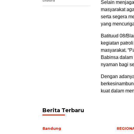
Diburu
Selain menjag
masyarakat aga
serta segera m
yang mencurig
Batituud 08/Bl
kegiatan patrol
masyarakat. “Pa
Babinsa dalam 
nyaman bagi se
Dengan adanya 
berkesinambung
kuat dalam me
Berita Terbaru
Bandung
REGION