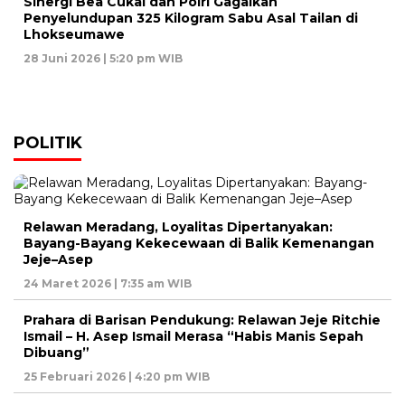
Sinergi Bea Cukai dan Polri Gagalkan
Penyelundupan 325 Kilogram Sabu Asal Tailan di
Lhokseumawe
28 Juni 2026 | 5:20 pm WIB
POLITIK
Relawan Meradang, Loyalitas Dipertanyakan:
Bayang-Bayang Kekecewaan di Balik Kemenangan
Jeje–Asep
24 Maret 2026 | 7:35 am WIB
Prahara di Barisan Pendukung: Relawan Jeje Ritchie
Ismail – H. Asep Ismail Merasa “Habis Manis Sepah
Dibuang”
25 Februari 2026 | 4:20 pm WIB