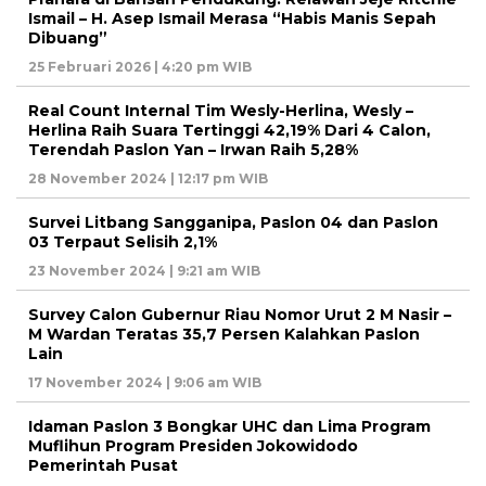
Ismail – H. Asep Ismail Merasa “Habis Manis Sepah
Dibuang”
25 Februari 2026 | 4:20 pm WIB
Real Count Internal Tim Wesly-Herlina, Wesly –
Herlina Raih Suara Tertinggi 42,19% Dari 4 Calon,
Terendah Paslon Yan – Irwan Raih 5,28%
28 November 2024 | 12:17 pm WIB
Survei Litbang Sangganipa, Paslon 04 dan Paslon
03 Terpaut Selisih 2,1%
23 November 2024 | 9:21 am WIB
Survey Calon Gubernur Riau Nomor Urut 2 M Nasir –
M Wardan Teratas 35,7 Persen Kalahkan Paslon
Lain
17 November 2024 | 9:06 am WIB
Idaman Paslon 3 Bongkar UHC dan Lima Program
Muflihun Program Presiden Jokowidodo
Pemerintah Pusat