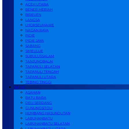
ACEH UTARA
BENER MERIAH
BIREUEN
LANGSA
LHOKSEUMAWE
NAGAN RAYA
PIDIE
PIDIE JAYA
SABANG
SIMEULUE
SUBULUSSALAM
TANJUNGBALAI
TAPANULI SELATAN
TAPANULI TENGAH
TAPANULI UTARA
TEBING TINGGI
SUMUT
ASAHAN
BATU BARA
DELI SERDANG
GUNUNGSITOLI
HUMBANG HASUNDUTAN
LABUHANBATU
LABUHANBATU SELATAN
LABUHANBATU UTARA