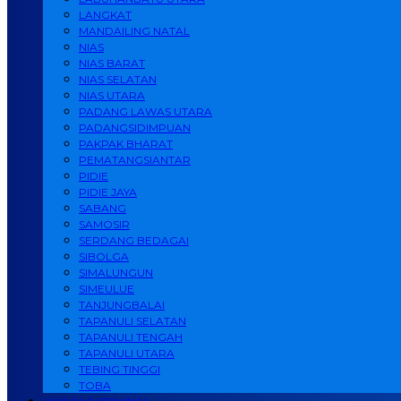
LANGKAT
MANDAILING NATAL
NIAS
NIAS BARAT
NIAS SELATAN
NIAS UTARA
PADANG LAWAS UTARA
PADANGSIDIMPUAN
PAKPAK BHARAT
PEMATANGSIANTAR
PIDIE
PIDIE JAYA
SABANG
SAMOSIR
SERDANG BEDAGAI
SIBOLGA
SIMALUNGUN
SIMEULUE
TANJUNGBALAI
TAPANULI SELATAN
TAPANULI TENGAH
TAPANULI UTARA
TEBING TINGGI
TOBA