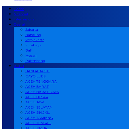
Home
Nasional
Internasional
Daerah
Jakarta
Bandung
Yogyakarta
Surabaya
Bali
Medan
Palembang
ACEH
BANDA ACEH
GAYO LUES
ACEH TENGGARA
ACEH BARAT
ACEH BARAT DAYA
ACEH BESAR
ACEH JAYA
ACEH SELATAN
ACEH SINGKIL
ACEH TAMIANG
ACEH TENGAH
ACEH TIMUR