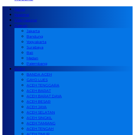
Home
Nasional
Internasional
Daerah
Jakarta
Bandung
Yogyakarta
Surabaya
Bali
Medan
Palembang
ACEH
BANDA ACEH
GAYO LUES
ACEH TENGGARA
ACEH BARAT
ACEH BARAT DAYA
ACEH BESAR
ACEH JAYA
ACEH SELATAN
ACEH SINGKIL
ACEH TAMIANG
ACEH TENGAH
ACEH TIMUR