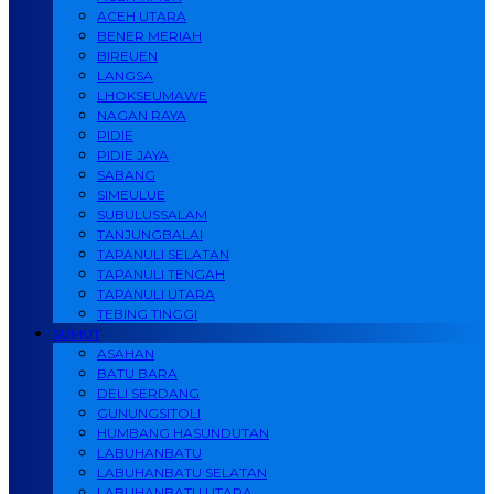
ACEH UTARA
BENER MERIAH
BIREUEN
LANGSA
LHOKSEUMAWE
NAGAN RAYA
PIDIE
PIDIE JAYA
SABANG
SIMEULUE
SUBULUSSALAM
TANJUNGBALAI
TAPANULI SELATAN
TAPANULI TENGAH
TAPANULI UTARA
TEBING TINGGI
SUMUT
ASAHAN
BATU BARA
DELI SERDANG
GUNUNGSITOLI
HUMBANG HASUNDUTAN
LABUHANBATU
LABUHANBATU SELATAN
LABUHANBATU UTARA