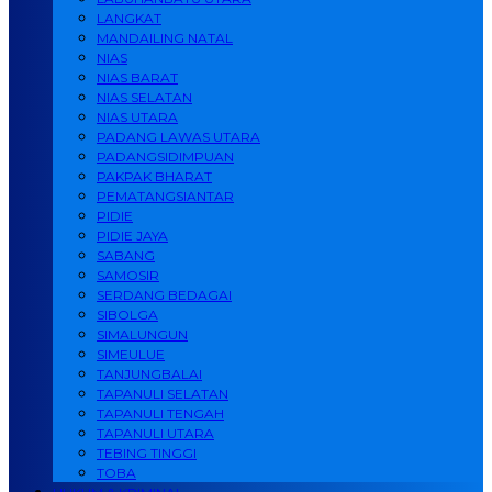
LANGKAT
MANDAILING NATAL
NIAS
NIAS BARAT
NIAS SELATAN
NIAS UTARA
PADANG LAWAS UTARA
PADANGSIDIMPUAN
PAKPAK BHARAT
PEMATANGSIANTAR
PIDIE
PIDIE JAYA
SABANG
SAMOSIR
SERDANG BEDAGAI
SIBOLGA
SIMALUNGUN
SIMEULUE
TANJUNGBALAI
TAPANULI SELATAN
TAPANULI TENGAH
TAPANULI UTARA
TEBING TINGGI
TOBA