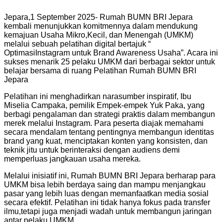
Jepara,1 September 2025- Rumah BUMN BRI Jepara
kembali menunjukkan komitmennya dalam mendukung
kemajuan Usaha Mikro,Kecil, dan Menengah (UMKM)
melalui sebuah pelatihan digital bertajuk “
OptimasiInstagram untuk Brand Awareness Usaha”. Acara ini
sukses menarik 25 pelaku UMKM dari berbagai sektor untuk
belajar bersama di ruang Pelatihan Rumah BUMN BRI
Jepara
Pelatihan ini menghadirkan narasumber inspiratif, Ibu
Miselia Campaka, pemilik Empek-empek Yuk Paka, yang
berbagi pengalaman dan strategi praktis dalam membangun
merek melalui Instagram. Para peserta diajak memahami
secara mendalam tentang pentingnya membangun identitas
brand yang kuat, menciptakan konten yang konsisten, dan
teknik jitu untuk berinteraksi dengan audiens demi
memperluas jangkauan usaha mereka.
Melalui inisiatif ini, Rumah BUMN BRI Jepara berharap para
UMKM bisa lebih berdaya saing dan mampu menjangkau
pasar yang lebih luas dengan memanfaatkan media sosial
secara efektif. Pelatihan ini tidak hanya fokus pada transfer
ilmu,tetapi juga menjadi wadah untuk membangun jaringan
antar pelaku UMKM.