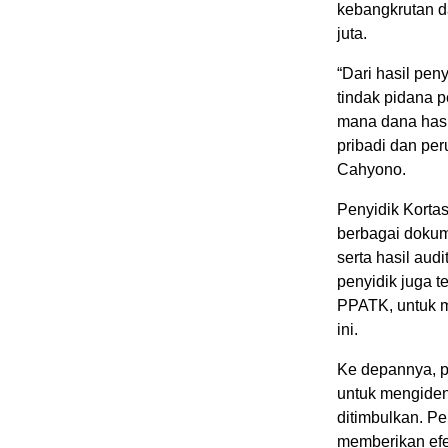
kebangkrutan 
juta.
“Dari hasil pe
tindak pidana p
mana dana hasi
pribadi dan pe
Cahyono.
Penyidik Korta
berbagai dokume
serta hasil au
penyidik juga t
PPATK, untuk m
ini.
Ke depannya, p
untuk mengiden
ditimbulkan. Pe
memberikan efe