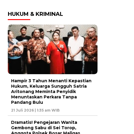
HUKUM & KRIMINAL
Hampir 3 Tahun Menanti Kepastian
Hukum, Keluarga Sungguh Satria
Aritonang Meminta Penyidik
Menuntaskan Perkara Tanpa
Pandang Bulu
21 Juli 2026 | 1:35 am WIB
Dramatis! Pengejaran Wanita
Gembong Sabu di Sei Torop,
Anggota Polsek Bosar Maligas