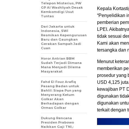
Telepon Misterius, PW
GP Al Washliyah Desak
Kepala Kortast
Kemkomdigi Usut
“Penyelidikan 
Tuntas
pemberian pemb
Dari Jakarta untuk
LPEI. Akibatny
Indonesia, SWI
Resmikan Kepengurusan
tidak sesuai de
Baru dan Gaungkan
Kami akan menu
Gerakan Sampah Jadi
Cuan
tersangka dan 
Horor Antrian BBM
Menurut ketera
Sudah Terjadi Dimana
Mana Menjadi Dilema
memberikan pe
Masyarakat
prosedur yang b
Fahd El Fouz Arafiq
USD 4,125 juta
Pasang Badan untuk
kewajiban PT D
Bahlil: Siapa Pun yang
Menyerang Ketum
digunakan tida
Golkar Akan
digunakan untu
Berhadapan dengan
Ormas Golkar
terkait dengan 
Dukung Rencana
Presiden Prabowo
Naikkan Gaji TNI,: