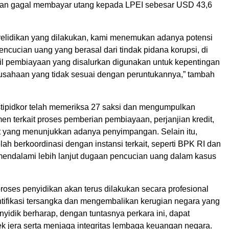
dan gagal membayar utang kepada LPEI sebesar USD 43,6
nyelidikan yang dilakukan, kami menemukan adanya potensi
encucian uang yang berasal dari tindak pidana korupsi, di
l pembiayaan yang disalurkan digunakan untuk kepentingan
rusahaan yang tidak sesuai dengan peruntukannya,” tambah
stipidkor telah memeriksa 27 saksi dan mengumpulkan
n terkait proses pemberian pembiayaan, perjanjian kredit,
dit yang menunjukkan adanya penyimpangan. Selain itu,
elah berkoordinasi dengan instansi terkait, seperti BPK RI dan
endalami lebih lanjut dugaan pencucian uang dalam kasus
roses penyidikan akan terus dilakukan secara profesional
tifikasi tersangka dan mengembalikan kerugian negara yang
nyidik berharap, dengan tuntasnya perkara ini, dapat
k jera serta menjaga integritas lembaga keuangan negara.