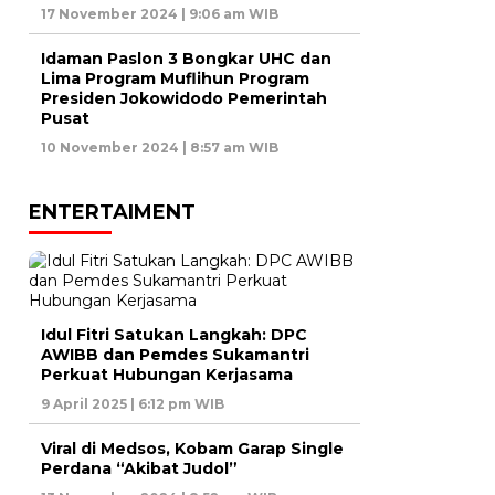
17 November 2024 | 9:06 am WIB
Idaman Paslon 3 Bongkar UHC dan
Lima Program Muflihun Program
Presiden Jokowidodo Pemerintah
Pusat
10 November 2024 | 8:57 am WIB
ENTERTAIMENT
Idul Fitri Satukan Langkah: DPC
AWIBB dan Pemdes Sukamantri
Perkuat Hubungan Kerjasama
9 April 2025 | 6:12 pm WIB
Viral di Medsos, Kobam Garap Single
Perdana “Akibat Judol”