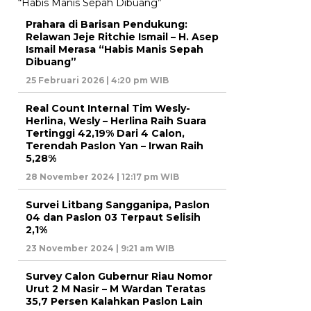
Prahara di Barisan Pendukung:
Relawan Jeje Ritchie Ismail – H. Asep
Ismail Merasa “Habis Manis Sepah
Dibuang”
25 Februari 2026 | 4:20 pm WIB
Real Count Internal Tim Wesly-
Herlina, Wesly – Herlina Raih Suara
Tertinggi 42,19% Dari 4 Calon,
Terendah Paslon Yan – Irwan Raih
5,28%
28 November 2024 | 12:17 pm WIB
Survei Litbang Sangganipa, Paslon
04 dan Paslon 03 Terpaut Selisih
2,1%
23 November 2024 | 9:21 am WIB
Survey Calon Gubernur Riau Nomor
Urut 2 M Nasir – M Wardan Teratas
35,7 Persen Kalahkan Paslon Lain