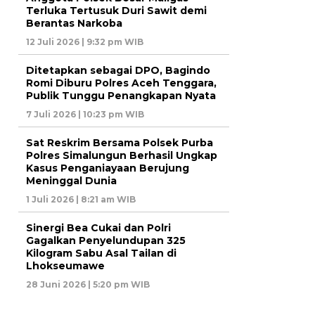
Terluka Tertusuk Duri Sawit demi
Berantas Narkoba
12 Juli 2026 | 9:32 pm WIB
Ditetapkan sebagai DPO, Bagindo
Romi Diburu Polres Aceh Tenggara,
Publik Tunggu Penangkapan Nyata
7 Juli 2026 | 10:23 pm WIB
Sat Reskrim Bersama Polsek Purba
Polres Simalungun Berhasil Ungkap
Kasus Penganiayaan Berujung
Meninggal Dunia
1 Juli 2026 | 8:21 am WIB
Sinergi Bea Cukai dan Polri
Gagalkan Penyelundupan 325
Kilogram Sabu Asal Tailan di
Lhokseumawe
28 Juni 2026 | 5:20 pm WIB