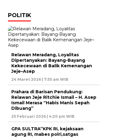
POLITIK
Relawan Meradang, Loyalitas
Dipertanyakan: Bayang-Bayang
Kekecewaan di Balik Kemenangan
Jeje–Asep
24 Maret 2026 | 7:35 am WIB
Prahara di Barisan Pendukung:
Relawan Jeje Ritchie Ismail – H. Asep
Ismail Merasa “Habis Manis Sepah
Dibuang”
25 Februari 2026 | 4:20 pm WIB
GPA SULTRA”KPK RI, kejaksaan
agung RI, mabes polri,satgas