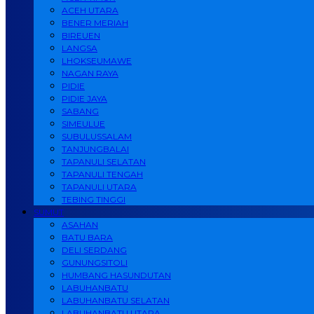
ACEH UTARA
BENER MERIAH
BIREUEN
LANGSA
LHOKSEUMAWE
NAGAN RAYA
PIDIE
PIDIE JAYA
SABANG
SIMEULUE
SUBULUSSALAM
TANJUNGBALAI
TAPANULI SELATAN
TAPANULI TENGAH
TAPANULI UTARA
TEBING TINGGI
SUMUT
ASAHAN
BATU BARA
DELI SERDANG
GUNUNGSITOLI
HUMBANG HASUNDUTAN
LABUHANBATU
LABUHANBATU SELATAN
LABUHANBATU UTARA