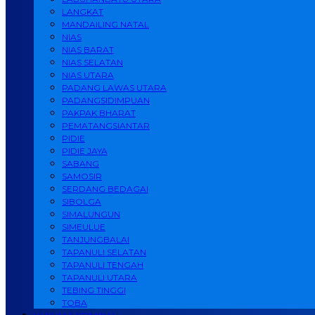
LANGKAT
MANDAILING NATAL
NIAS
NIAS BARAT
NIAS SELATAN
NIAS UTARA
PADANG LAWAS UTARA
PADANGSIDIMPUAN
PAKPAK BHARAT
PEMATANGSIANTAR
PIDIE
PIDIE JAYA
SABANG
SAMOSIR
SERDANG BEDAGAI
SIBOLGA
SIMALUNGUN
SIMEULUE
TANJUNGBALAI
TAPANULI SELATAN
TAPANULI TENGAH
TAPANULI UTARA
TEBING TINGGI
TOBA