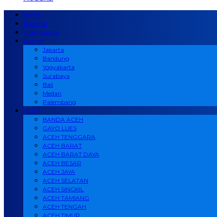
Home
Nasional
Internasional
Daerah
Jakarta
Bandung
Yogyakarta
Surabaya
Bali
Medan
Palembang
ACEH
BANDA ACEH
GAYO LUES
ACEH TENGGARA
ACEH BARAT
ACEH BARAT DAYA
ACEH BESAR
ACEH JAYA
ACEH SELATAN
ACEH SINGKIL
ACEH TAMIANG
ACEH TENGAH
ACEH TIMUR