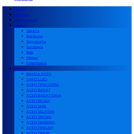
Home
Nasional
Internasional
Daerah
Jakarta
Bandung
Yogyakarta
Surabaya
Bali
Medan
Palembang
ACEH
BANDA ACEH
GAYO LUES
ACEH TENGGARA
ACEH BARAT
ACEH BARAT DAYA
ACEH BESAR
ACEH JAYA
ACEH SELATAN
ACEH SINGKIL
ACEH TAMIANG
ACEH TENGAH
ACEH TIMUR