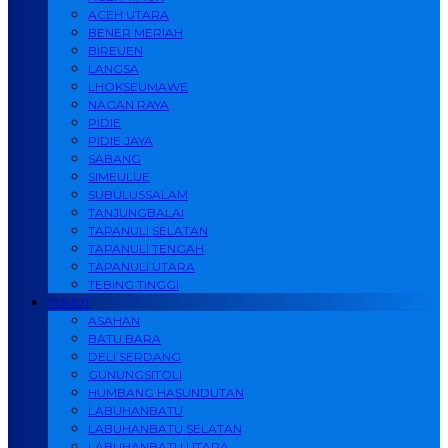
ACEH UTARA
BENER MERIAH
BIREUEN
LANGSA
LHOKSEUMAWE
NAGAN RAYA
PIDIE
PIDIE JAYA
SABANG
SIMEULUE
SUBULUSSALAM
TANJUNGBALAI
TAPANULI SELATAN
TAPANULI TENGAH
TAPANULI UTARA
TEBING TINGGI
SUMUT
ASAHAN
BATU BARA
DELI SERDANG
GUNUNGSITOLI
HUMBANG HASUNDUTAN
LABUHANBATU
LABUHANBATU SELATAN
LABUHANBATU UTARA