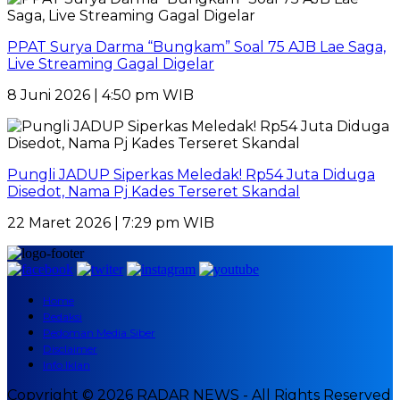
PPAT Surya Darma “Bungkam” Soal 75 AJB Lae Saga,
Live Streaming Gagal Digelar
8 Juni 2026 | 4:50 pm WIB
Pungli JADUP Siperkas Meledak! Rp54 Juta Diduga
Disedot, Nama Pj Kades Terseret Skandal
22 Maret 2026 | 7:29 pm WIB
Home
Redaksi
Pedoman Media Siber
Disclaimer
Info Iklan
Copyright © 2026 RADAR NEWS - All Rights Reserved