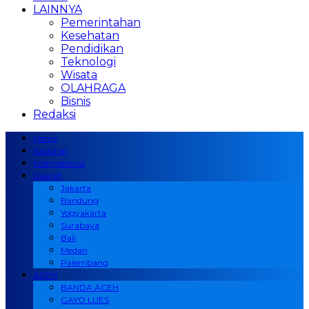
LAINNYA
Pemerintahan
Kesehatan
Pendidikan
Teknologi
Wisata
OLAHRAGA
Bisnis
Redaksi
Home
Nasional
Internasional
Daerah
Jakarta
Bandung
Yogyakarta
Surabaya
Bali
Medan
Palembang
ACEH
BANDA ACEH
GAYO LUES