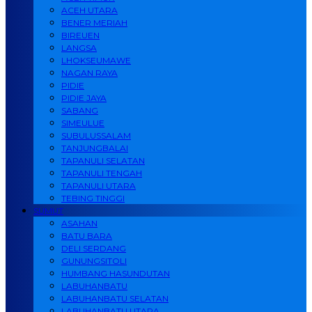
ACEH UTARA
BENER MERIAH
BIREUEN
LANGSA
LHOKSEUMAWE
NAGAN RAYA
PIDIE
PIDIE JAYA
SABANG
SIMEULUE
SUBULUSSALAM
TANJUNGBALAI
TAPANULI SELATAN
TAPANULI TENGAH
TAPANULI UTARA
TEBING TINGGI
SUMUT
ASAHAN
BATU BARA
DELI SERDANG
GUNUNGSITOLI
HUMBANG HASUNDUTAN
LABUHANBATU
LABUHANBATU SELATAN
LABUHANBATU UTARA