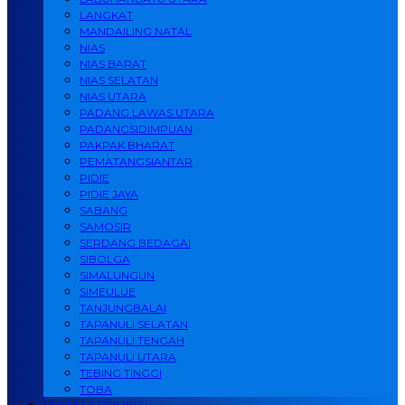
LANGKAT
MANDAILING NATAL
NIAS
NIAS BARAT
NIAS SELATAN
NIAS UTARA
PADANG LAWAS UTARA
PADANGSIDIMPUAN
PAKPAK BHARAT
PEMATANGSIANTAR
PIDIE
PIDIE JAYA
SABANG
SAMOSIR
SERDANG BEDAGAI
SIBOLGA
SIMALUNGUN
SIMEULUE
TANJUNGBALAI
TAPANULI SELATAN
TAPANULI TENGAH
TAPANULI UTARA
TEBING TINGGI
TOBA