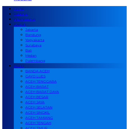
Home
Nasional
Internasional
Daerah
Jakarta
Bandung
Yogyakarta
Surabaya
Bali
Medan
Palembang
ACEH
BANDA ACEH
GAYO LUES
ACEH TENGGARA
ACEH BARAT
ACEH BARAT DAYA
ACEH BESAR
ACEH JAYA
ACEH SELATAN
ACEH SINGKIL
ACEH TAMIANG
ACEH TENGAH
ACEH TIMUR