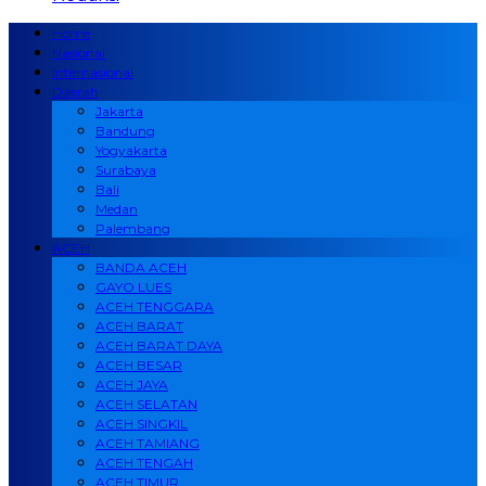
Home
Nasional
Internasional
Daerah
Jakarta
Bandung
Yogyakarta
Surabaya
Bali
Medan
Palembang
ACEH
BANDA ACEH
GAYO LUES
ACEH TENGGARA
ACEH BARAT
ACEH BARAT DAYA
ACEH BESAR
ACEH JAYA
ACEH SELATAN
ACEH SINGKIL
ACEH TAMIANG
ACEH TENGAH
ACEH TIMUR