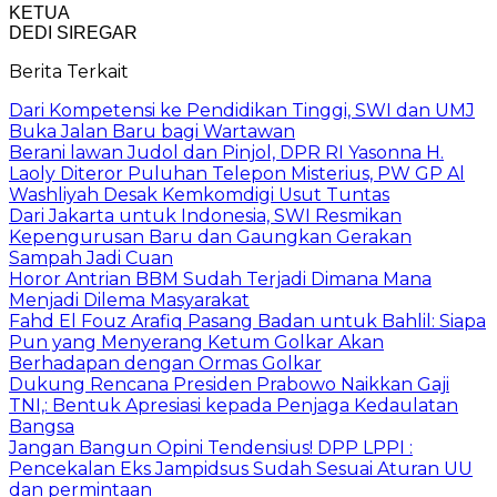
KETUA
DEDI SIREGAR
Berita Terkait
Dari Kompetensi ke Pendidikan Tinggi, SWI dan UMJ
Buka Jalan Baru bagi Wartawan
Berani lawan Judol dan Pinjol, DPR RI Yasonna H.
Laoly Diteror Puluhan Telepon Misterius, PW GP Al
Washliyah Desak Kemkomdigi Usut Tuntas
Dari Jakarta untuk Indonesia, SWI Resmikan
Kepengurusan Baru dan Gaungkan Gerakan
Sampah Jadi Cuan
Horor Antrian BBM Sudah Terjadi Dimana Mana
Menjadi Dilema Masyarakat
Fahd El Fouz Arafiq Pasang Badan untuk Bahlil: Siapa
Pun yang Menyerang Ketum Golkar Akan
Berhadapan dengan Ormas Golkar
Dukung Rencana Presiden Prabowo Naikkan Gaji
TNI,: Bentuk Apresiasi kepada Penjaga Kedaulatan
Bangsa
Jangan Bangun Opini Tendensius! DPP LPPI :
Pencekalan Eks Jampidsus Sudah Sesuai Aturan UU
dan permintaan