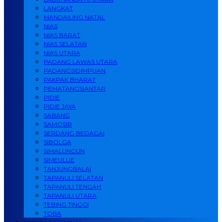
LANGKAT
MANDAILING NATAL
NIAS
NIAS BARAT
NIAS SELATAN
NIAS UTARA
PADANG LAWAS UTARA
PADANGSIDIMPUAN
PAKPAK BHARAT
PEMATANGSIANTAR
PIDIE
PIDIE JAYA
SABANG
SAMOSIR
SERDANG BEDAGAI
SIBOLGA
SIMALUNGUN
SIMEULUE
TANJUNGBALAI
TAPANULI SELATAN
TAPANULI TENGAH
TAPANULI UTARA
TEBING TINGGI
TOBA