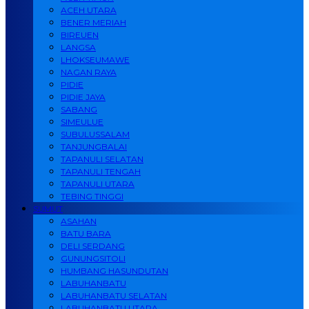
ACEH UTARA
BENER MERIAH
BIREUEN
LANGSA
LHOKSEUMAWE
NAGAN RAYA
PIDIE
PIDIE JAYA
SABANG
SIMEULUE
SUBULUSSALAM
TANJUNGBALAI
TAPANULI SELATAN
TAPANULI TENGAH
TAPANULI UTARA
TEBING TINGGI
SUMUT
ASAHAN
BATU BARA
DELI SERDANG
GUNUNGSITOLI
HUMBANG HASUNDUTAN
LABUHANBATU
LABUHANBATU SELATAN
LABUHANBATU UTARA