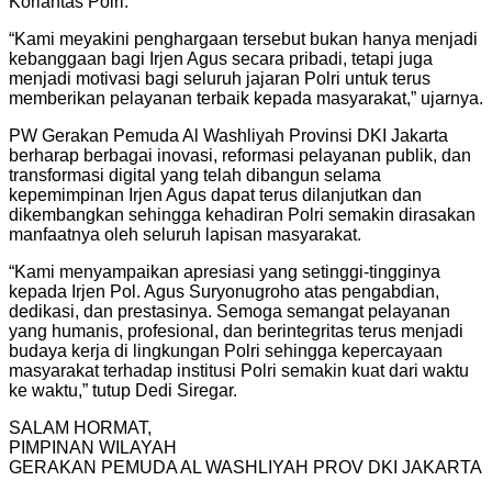
Korlantas Polri.
“Kami meyakini penghargaan tersebut bukan hanya menjadi
kebanggaan bagi Irjen Agus secara pribadi, tetapi juga
menjadi motivasi bagi seluruh jajaran Polri untuk terus
memberikan pelayanan terbaik kepada masyarakat,” ujarnya.
PW Gerakan Pemuda Al Washliyah Provinsi DKI Jakarta
berharap berbagai inovasi, reformasi pelayanan publik, dan
transformasi digital yang telah dibangun selama
kepemimpinan Irjen Agus dapat terus dilanjutkan dan
dikembangkan sehingga kehadiran Polri semakin dirasakan
manfaatnya oleh seluruh lapisan masyarakat.
“Kami menyampaikan apresiasi yang setinggi-tingginya
kepada Irjen Pol. Agus Suryonugroho atas pengabdian,
dedikasi, dan prestasinya. Semoga semangat pelayanan
yang humanis, profesional, dan berintegritas terus menjadi
budaya kerja di lingkungan Polri sehingga kepercayaan
masyarakat terhadap institusi Polri semakin kuat dari waktu
ke waktu,” tutup Dedi Siregar.
SALAM HORMAT,
PIMPINAN WILAYAH
GERAKAN PEMUDA AL WASHLIYAH PROV DKI JAKARTA