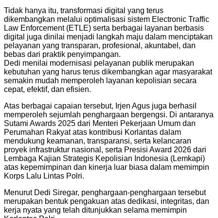
Tidak hanya itu, transformasi digital yang terus
dikembangkan melalui optimalisasi sistem Electronic Traffic
Law Enforcement (ETLE) serta berbagai layanan berbasis
digital juga dinilai menjadi langkah maju dalam menciptakan
pelayanan yang transparan, profesional, akuntabel, dan
bebas dari praktik penyimpangan.
Dedi menilai modernisasi pelayanan publik merupakan
kebutuhan yang harus terus dikembangkan agar masyarakat
semakin mudah memperoleh layanan kepolisian secara
cepat, efektif, dan efisien.
Atas berbagai capaian tersebut, Irjen Agus juga berhasil
memperoleh sejumlah penghargaan bergengsi. Di antaranya
Sutami Awards 2025 dari Menteri Pekerjaan Umum dan
Perumahan Rakyat atas kontribusi Korlantas dalam
mendukung keamanan, transparansi, serta kelancaran
proyek infrastruktur nasional, serta Presisi Award 2026 dari
Lembaga Kajian Strategis Kepolisian Indonesia (Lemkapi)
atas kepemimpinan dan kinerja luar biasa dalam memimpin
Korps Lalu Lintas Polri.
Menurut Dedi Siregar, penghargaan-penghargaan tersebut
merupakan bentuk pengakuan atas dedikasi, integritas, dan
kerja nyata yang telah ditunjukkan selama memimpin