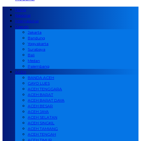
Home
Nasional
Internasional
Daerah
Jakarta
Bandung
Yogyakarta
Surabaya
Bali
Medan
Palembang
ACEH
BANDA ACEH
GAYO LUES
ACEH TENGGARA
ACEH BARAT
ACEH BARAT DAYA
ACEH BESAR
ACEH JAYA
ACEH SELATAN
ACEH SINGKIL
ACEH TAMIANG
ACEH TENGAH
ACEH TIMUR