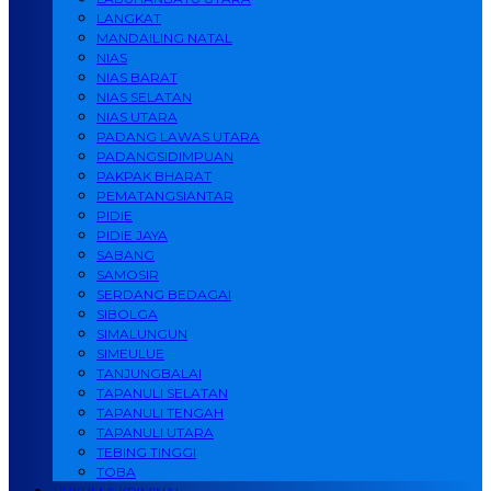
LANGKAT
MANDAILING NATAL
NIAS
NIAS BARAT
NIAS SELATAN
NIAS UTARA
PADANG LAWAS UTARA
PADANGSIDIMPUAN
PAKPAK BHARAT
PEMATANGSIANTAR
PIDIE
PIDIE JAYA
SABANG
SAMOSIR
SERDANG BEDAGAI
SIBOLGA
SIMALUNGUN
SIMEULUE
TANJUNGBALAI
TAPANULI SELATAN
TAPANULI TENGAH
TAPANULI UTARA
TEBING TINGGI
TOBA