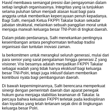
Havid membawa semangat presisi dan pengayoman dalam
setiap langkah organisasinya. Integritas yang ia tunjukkan
selama puluhan tahun menjadi alasan kuat bagi para
anggota untuk memberikan kepercayaan penuh kepadanya.
Bagi Safri, menjadi Ketua FKPPI Takalar bukan sekadar
jabatan struktural, melainkan sebuah panggilan moral untuk
menjaga marwah keluarga besar TNI-Polri di tingkat daerah.
Dalam pidato perdananya, Safri menekankan pentingnya
keseimbangan antara penghormatan terhadap tradisi
organisasi dan tuntutan inovasi zaman.
Ia berkomitmen untuk merangkul seluruh generasi, mulai dari
para senior yang sarat pengalaman hingga generasi Z yang
visioner. Visi besarnya adalah menjadikan FKPPI Takalar
sebagai wadah yang tidak hanya eksklusif bagi keluarga
besar TNI-Polri, tetapi juga inklusif dalam memberikan
kontribusi nyata bagi pembangunan daerah.
Di bawah kepemimpinannya, Safri berencana memperkuat
sinergi dengan pemerintah daerah dan aparat penegak
hukum guna menjaga stabilitas keamanan di Takalar. Ia
percaya bahwa kekuatan FKPPI terletak pada kedisiplinan
dan loyalitas yang telah tertanam sejak dini di lingkungan
keluarga besar Polri.