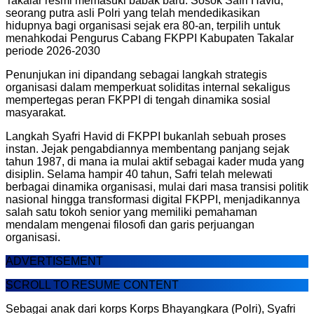
Takalar resmi memasuki babak baru. Sosok Safri Havid,
seorang putra asli Polri yang telah mendedikasikan
hidupnya bagi organisasi sejak era 80-an, terpilih untuk
menahkodai Pengurus Cabang FKPPI Kabupaten Takalar
periode 2026-2030
Penunjukan ini dipandang sebagai langkah strategis
organisasi dalam memperkuat soliditas internal sekaligus
mempertegas peran FKPPI di tengah dinamika sosial
masyarakat.
Langkah Syafri Havid di FKPPI bukanlah sebuah proses
instan. Jejak pengabdiannya membentang panjang sejak
tahun 1987, di mana ia mulai aktif sebagai kader muda yang
disiplin. Selama hampir 40 tahun, Safri telah melewati
berbagai dinamika organisasi, mulai dari masa transisi politik
nasional hingga transformasi digital FKPPI, menjadikannya
salah satu tokoh senior yang memiliki pemahaman
mendalam mengenai filosofi dan garis perjuangan
organisasi.
ADVERTISEMENT
SCROLL TO RESUME CONTENT
Sebagai anak dari korps Korps Bhayangkara (Polri), Syafri