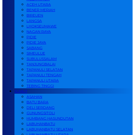
ACEH UTARA
BENER MERIAH
BIREUEN
LANGSA
LHOKSEUMAWE
NAGAN RAYA
PIDIE
PIDIE JAYA
SABANG
SIMEULUE
SUBULUSSALAM
TANJUNGBALAI
TAPANULI SELATAN
TAPANULI TENGAH
TAPANULI UTARA
TEBING TINGGI
SUMUT
ASAHAN
BATU BARA
DELI SERDANG
GUNUNGSITOLI
HUMBANG HASUNDUTAN
LABUHANBATU
LABUHANBATU SELATAN
LABUHANBATU UTARA