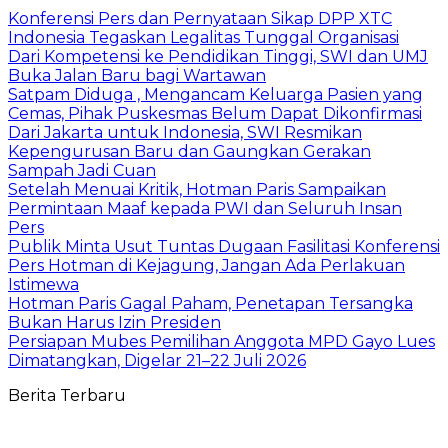
Konferensi Pers dan Pernyataan Sikap DPP XTC
Indonesia Tegaskan Legalitas Tunggal Organisasi
Dari Kompetensi ke Pendidikan Tinggi, SWI dan UMJ
Buka Jalan Baru bagi Wartawan
Satpam Diduga , Mengancam Keluarga Pasien yang
Cemas, Pihak Puskesmas Belum Dapat Dikonfirmasi
Dari Jakarta untuk Indonesia, SWI Resmikan
Kepengurusan Baru dan Gaungkan Gerakan
Sampah Jadi Cuan
Setelah Menuai Kritik, Hotman Paris Sampaikan
Permintaan Maaf kepada PWI dan Seluruh Insan
Pers
Publik Minta Usut Tuntas Dugaan Fasilitasi Konferensi
Pers Hotman di Kejagung, Jangan Ada Perlakuan
Istimewa
Hotman Paris Gagal Paham, Penetapan Tersangka
Bukan Harus Izin Presiden
Persiapan Mubes Pemilihan Anggota MPD Gayo Lues
Dimatangkan, Digelar 21–22 Juli 2026
Berita Terbaru