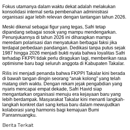
Fokus utamanya dalam waktu dekat adalah melakukan
konsolidasi internal serta pembenahan administrasi
organisasi agar lebih relevan dengan tantangan tahun 2026.
Meski dikenal sebagai figur yang tegas, Safri tetap
dipandang sebagai sosok yang mampu mendengarkan.
Penunjukannya di tahun 2026 ini diharapkan mampu
meredam polarisasi dan menyatukan berbagai faksi jika
terdapat perbedaan pandangan. Dedikasi tanpa putus sejak
1987 hingga 2026 menjadi bukti nyata bahwa loyalitas Safri
terhadap FKPPI tidak perlu diragukan lagi, memberikan rasa
optimisme baru bagi seluruh anggota di Kabupaten Takalar.
Rilis ini menjadi penanda bahwa FKPPI Takalar kini berada
di bawah tangan dingin seorang “anak kolong” yang telah
matang oleh waktu. Dengan rekam jejak pengabdian yang
nyaris mencapai empat dekade, Safri Havid siap
mengantarkan organisasi menuju era kejayaan baru yang
lebih berdampak. Masyarakat Takalar kini menanti langkah-
langkah konkret dari sang ketua baru dalam mewujudkan
kolaborasi yang harmonis bagi kemajuan Bumi
Panrannuangku.
Berita Terkait