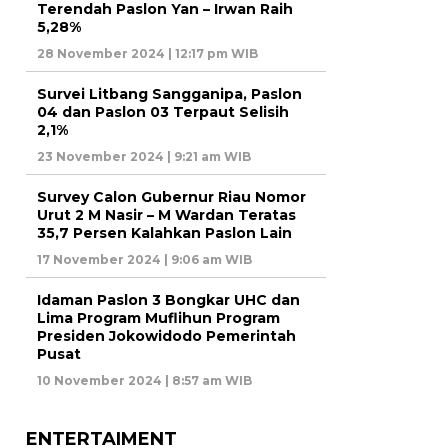
Terendah Paslon Yan – Irwan Raih
5,28%
28 November 2024 | 12:17 pm WIB
Survei Litbang Sangganipa, Paslon
04 dan Paslon 03 Terpaut Selisih
2,1%
23 November 2024 | 9:21 am WIB
Survey Calon Gubernur Riau Nomor
Urut 2 M Nasir – M Wardan Teratas
35,7 Persen Kalahkan Paslon Lain
17 November 2024 | 9:06 am WIB
Idaman Paslon 3 Bongkar UHC dan
Lima Program Muflihun Program
Presiden Jokowidodo Pemerintah
Pusat
10 November 2024 | 8:57 am WIB
ENTERTAIMENT