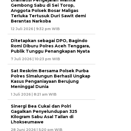
Dramatis! Pengejaran Wanita
Gembong Sabu di Sei Torop,
Anggota Polsek Bosar Maligas
Terluka Tertusuk Duri Sawit demi
Berantas Narkoba
12 Juli 2026 | 9:32 pm WIB
Ditetapkan sebagai DPO, Bagindo
Romi Diburu Polres Aceh Tenggara,
Publik Tunggu Penangkapan Nyata
7 Juli 2026 | 10:23 pm WIB
Sat Reskrim Bersama Polsek Purba
Polres Simalungun Berhasil Ungkap
Kasus Penganiayaan Berujung
Meninggal Dunia
1 Juli 2026 | 8:21 am WIB
Sinergi Bea Cukai dan Polri
Gagalkan Penyelundupan 325
Kilogram Sabu Asal Tailan di
Lhokseumawe
28 Juni 2026 | 5:20 pm WIB