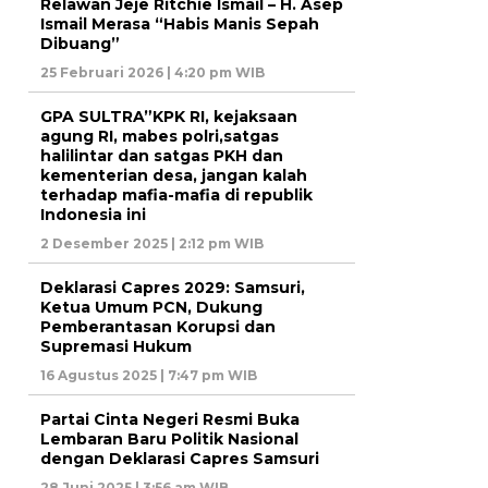
Relawan Jeje Ritchie Ismail – H. Asep
Ismail Merasa “Habis Manis Sepah
Dibuang”
25 Februari 2026 | 4:20 pm WIB
GPA SULTRA”KPK RI, kejaksaan
agung RI, mabes polri,satgas
halilintar dan satgas PKH dan
kementerian desa, jangan kalah
terhadap mafia-mafia di republik
Indonesia ini
2 Desember 2025 | 2:12 pm WIB
Deklarasi Capres 2029: Samsuri,
Ketua Umum PCN, Dukung
Pemberantasan Korupsi dan
Supremasi Hukum
16 Agustus 2025 | 7:47 pm WIB
Partai Cinta Negeri Resmi Buka
Lembaran Baru Politik Nasional
dengan Deklarasi Capres Samsuri
28 Juni 2025 | 3:56 am WIB