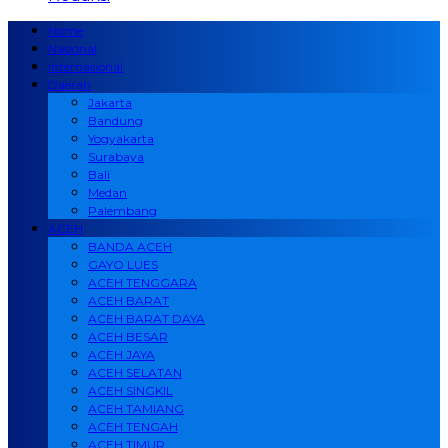
Home
Nasional
Internasional
Daerah
Jakarta
Bandung
Yogyakarta
Surabaya
Bali
Medan
Palembang
ACEH
BANDA ACEH
GAYO LUES
ACEH TENGGARA
ACEH BARAT
ACEH BARAT DAYA
ACEH BESAR
ACEH JAYA
ACEH SELATAN
ACEH SINGKIL
ACEH TAMIANG
ACEH TENGAH
ACEH TIMUR