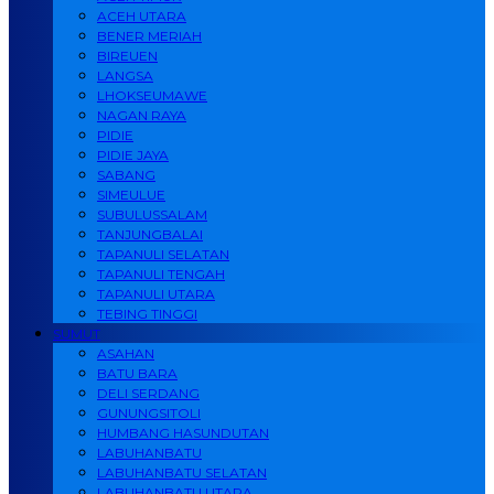
ACEH UTARA
BENER MERIAH
BIREUEN
LANGSA
LHOKSEUMAWE
NAGAN RAYA
PIDIE
PIDIE JAYA
SABANG
SIMEULUE
SUBULUSSALAM
TANJUNGBALAI
TAPANULI SELATAN
TAPANULI TENGAH
TAPANULI UTARA
TEBING TINGGI
SUMUT
ASAHAN
BATU BARA
DELI SERDANG
GUNUNGSITOLI
HUMBANG HASUNDUTAN
LABUHANBATU
LABUHANBATU SELATAN
LABUHANBATU UTARA