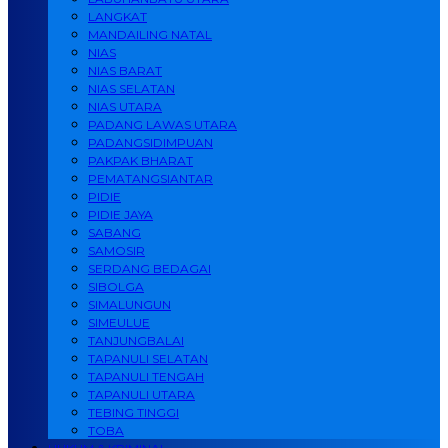
LANGKAT
MANDAILING NATAL
NIAS
NIAS BARAT
NIAS SELATAN
NIAS UTARA
PADANG LAWAS UTARA
PADANGSIDIMPUAN
PAKPAK BHARAT
PEMATANGSIANTAR
PIDIE
PIDIE JAYA
SABANG
SAMOSIR
SERDANG BEDAGAI
SIBOLGA
SIMALUNGUN
SIMEULUE
TANJUNGBALAI
TAPANULI SELATAN
TAPANULI TENGAH
TAPANULI UTARA
TEBING TINGGI
TOBA