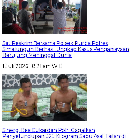
Sat Reskrim Bersama Polsek Purba Polres
Simalungun Berhasil Ungkap Kasus Penganiayaan
Berujung Meninggal Dunia
1 Juli 2026 | 8:21 am WIB
Sinergi Bea Cukai dan Polri Gagalkan
Penyelundupan 325 Kilogram Sabu Asal Tailan di