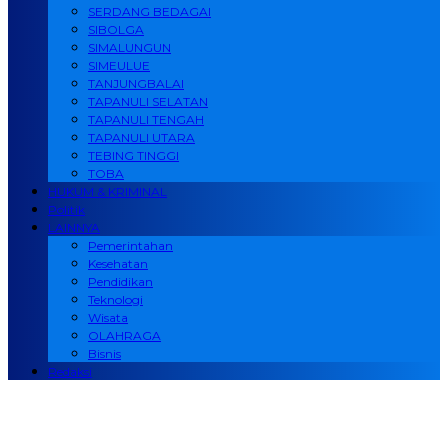
SERDANG BEDAGAI
SIBOLGA
SIMALUNGUN
SIMEULUE
TANJUNGBALAI
TAPANULI SELATAN
TAPANULI TENGAH
TAPANULI UTARA
TEBING TINGGI
TOBA
HUKUM & KRIMINAL
Politik
LAINNYA
Pemerintahan
Kesehatan
Pendidikan
Teknologi
Wisata
OLAHRAGA
Bisnis
Redaksi