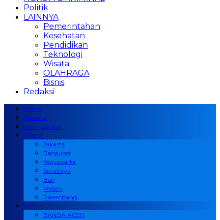
Politik
LAINNYA
Pemerintahan
Kesehatan
Pendidikan
Teknologi
Wisata
OLAHRAGA
Bisnis
Redaksi
Home
Nasional
Internasional
Daerah
Jakarta
Bandung
Yogyakarta
Surabaya
Bali
Medan
Palembang
ACEH
BANDA ACEH