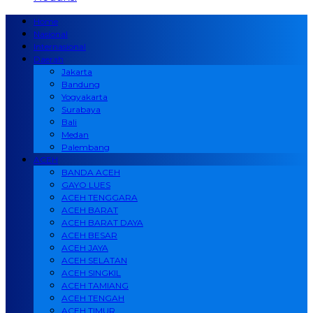
Home
Nasional
Internasional
Daerah
Jakarta
Bandung
Yogyakarta
Surabaya
Bali
Medan
Palembang
ACEH
BANDA ACEH
GAYO LUES
ACEH TENGGARA
ACEH BARAT
ACEH BARAT DAYA
ACEH BESAR
ACEH JAYA
ACEH SELATAN
ACEH SINGKIL
ACEH TAMIANG
ACEH TENGAH
ACEH TIMUR