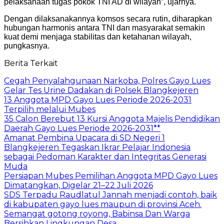
pelaksanaan tugas pokok TNI AD di wilayah”, ujarnya.
Dengan dilaksanakannya komsos secara rutin, diharapkan
hubungan harmonis antara TNI dan masyarakat semakin
kuat demi menjaga stabilitas dan ketahanan wilayah,
pungkasnya.
Berita Terkait
Cegah Penyalahgunaan Narkoba, Polres Gayo Lues
Gelar Tes Urine Dadakan di Polsek Blangkejeren
13 Anggota MPD Gayo Lues Periode 2026-2031
Terpilih melalui Mubes
35 Calon Berebut 13 Kursi Anggota Majelis Pendidikan
Daerah Gayo Lues Periode 2026-2031**
Amanat Pembina Upacara di SD Negeri 1
Blangkejeren Tegaskan Ikrar Pelajar Indonesia
sebagai Pedoman Karakter dan Integritas Generasi
Muda
Persiapan Mubes Pemilihan Anggota MPD Gayo Lues
Dimatangkan, Digelar 21–22 Juli 2026
SDS Terpadu Raudlatul Jannah menjadi contoh, baik
di kabupaten gayo lues maupun di provinsi Aceh.
Semangat gotong royong, Babinsa Dan Warga
Bersihkan Lingkungan Desa