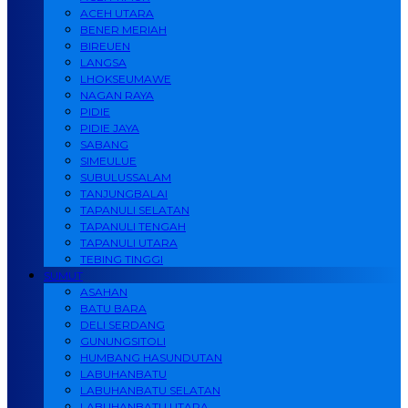
ACEH UTARA
BENER MERIAH
BIREUEN
LANGSA
LHOKSEUMAWE
NAGAN RAYA
PIDIE
PIDIE JAYA
SABANG
SIMEULUE
SUBULUSSALAM
TANJUNGBALAI
TAPANULI SELATAN
TAPANULI TENGAH
TAPANULI UTARA
TEBING TINGGI
SUMUT
ASAHAN
BATU BARA
DELI SERDANG
GUNUNGSITOLI
HUMBANG HASUNDUTAN
LABUHANBATU
LABUHANBATU SELATAN
LABUHANBATU UTARA