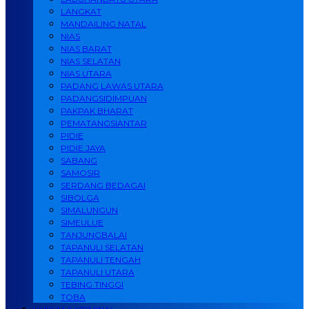
LANGKAT
MANDAILING NATAL
NIAS
NIAS BARAT
NIAS SELATAN
NIAS UTARA
PADANG LAWAS UTARA
PADANGSIDIMPUAN
PAKPAK BHARAT
PEMATANGSIANTAR
PIDIE
PIDIE JAYA
SABANG
SAMOSIR
SERDANG BEDAGAI
SIBOLGA
SIMALUNGUN
SIMEULUE
TANJUNGBALAI
TAPANULI SELATAN
TAPANULI TENGAH
TAPANULI UTARA
TEBING TINGGI
TOBA