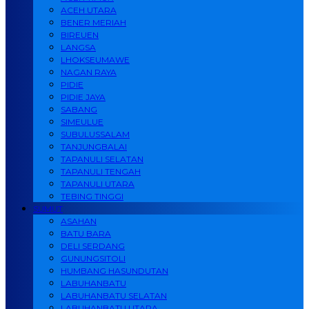
ACEH UTARA
BENER MERIAH
BIREUEN
LANGSA
LHOKSEUMAWE
NAGAN RAYA
PIDIE
PIDIE JAYA
SABANG
SIMEULUE
SUBULUSSALAM
TANJUNGBALAI
TAPANULI SELATAN
TAPANULI TENGAH
TAPANULI UTARA
TEBING TINGGI
SUMUT
ASAHAN
BATU BARA
DELI SERDANG
GUNUNGSITOLI
HUMBANG HASUNDUTAN
LABUHANBATU
LABUHANBATU SELATAN
LABUHANBATU UTARA