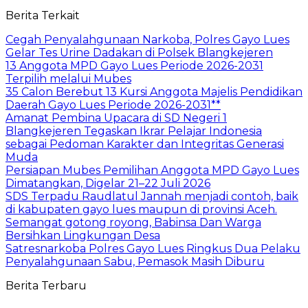
Berita Terkait
Cegah Penyalahgunaan Narkoba, Polres Gayo Lues
Gelar Tes Urine Dadakan di Polsek Blangkejeren
13 Anggota MPD Gayo Lues Periode 2026-2031
Terpilih melalui Mubes
35 Calon Berebut 13 Kursi Anggota Majelis Pendidikan
Daerah Gayo Lues Periode 2026-2031**
Amanat Pembina Upacara di SD Negeri 1
Blangkejeren Tegaskan Ikrar Pelajar Indonesia
sebagai Pedoman Karakter dan Integritas Generasi
Muda
Persiapan Mubes Pemilihan Anggota MPD Gayo Lues
Dimatangkan, Digelar 21–22 Juli 2026
SDS Terpadu Raudlatul Jannah menjadi contoh, baik
di kabupaten gayo lues maupun di provinsi Aceh.
Semangat gotong royong, Babinsa Dan Warga
Bersihkan Lingkungan Desa
Satresnarkoba Polres Gayo Lues Ringkus Dua Pelaku
Penyalahgunaan Sabu, Pemasok Masih Diburu
Berita Terbaru