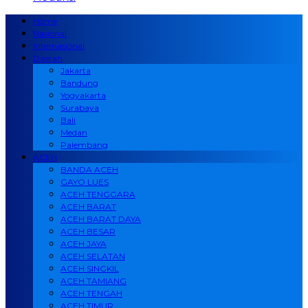
Home
Nasional
Internasional
Daerah
Jakarta
Bandung
Yogyakarta
Surabaya
Bali
Medan
Palembang
ACEH
BANDA ACEH
GAYO LUES
ACEH TENGGARA
ACEH BARAT
ACEH BARAT DAYA
ACEH BESAR
ACEH JAYA
ACEH SELATAN
ACEH SINGKIL
ACEH TAMIANG
ACEH TENGAH
ACEH TIMUR