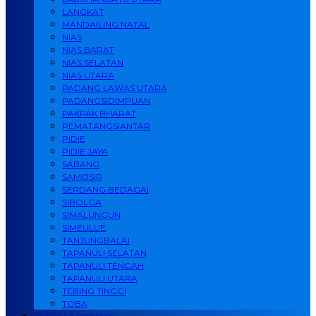
LANGKAT
MANDAILING NATAL
NIAS
NIAS BARAT
NIAS SELATAN
NIAS UTARA
PADANG LAWAS UTARA
PADANGSIDIMPUAN
PAKPAK BHARAT
PEMATANGSIANTAR
PIDIE
PIDIE JAYA
SABANG
SAMOSIR
SERDANG BEDAGAI
SIBOLGA
SIMALUNGUN
SIMEULUE
TANJUNGBALAI
TAPANULI SELATAN
TAPANULI TENGAH
TAPANULI UTARA
TEBING TINGGI
TOBA