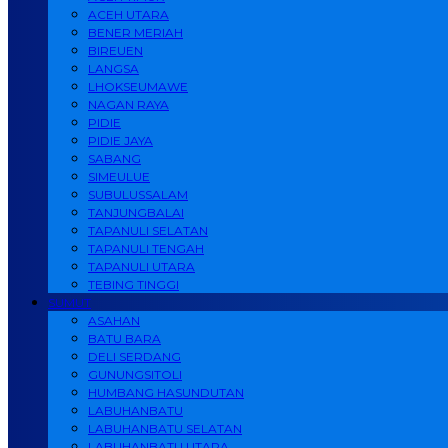
ACEH UTARA
BENER MERIAH
BIREUEN
LANGSA
LHOKSEUMAWE
NAGAN RAYA
PIDIE
PIDIE JAYA
SABANG
SIMEULUE
SUBULUSSALAM
TANJUNGBALAI
TAPANULI SELATAN
TAPANULI TENGAH
TAPANULI UTARA
TEBING TINGGI
SUMUT
ASAHAN
BATU BARA
DELI SERDANG
GUNUNGSITOLI
HUMBANG HASUNDUTAN
LABUHANBATU
LABUHANBATU SELATAN
LABUHANBATU UTARA