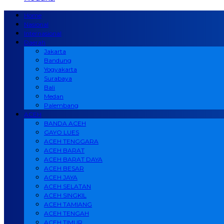
Home
Nasional
Internasional
Daerah
Jakarta
Bandung
Yogyakarta
Surabaya
Bali
Medan
Palembang
ACEH
BANDA ACEH
GAYO LUES
ACEH TENGGARA
ACEH BARAT
ACEH BARAT DAYA
ACEH BESAR
ACEH JAYA
ACEH SELATAN
ACEH SINGKIL
ACEH TAMIANG
ACEH TENGAH
ACEH TIMUR