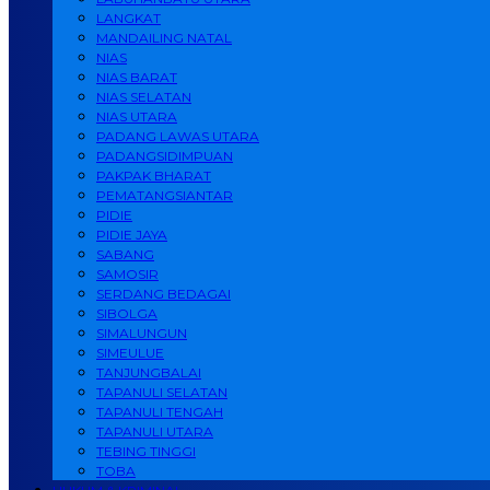
LANGKAT
MANDAILING NATAL
NIAS
NIAS BARAT
NIAS SELATAN
NIAS UTARA
PADANG LAWAS UTARA
PADANGSIDIMPUAN
PAKPAK BHARAT
PEMATANGSIANTAR
PIDIE
PIDIE JAYA
SABANG
SAMOSIR
SERDANG BEDAGAI
SIBOLGA
SIMALUNGUN
SIMEULUE
TANJUNGBALAI
TAPANULI SELATAN
TAPANULI TENGAH
TAPANULI UTARA
TEBING TINGGI
TOBA