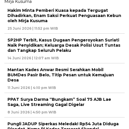
Hakim Minta Pemberi Kuasa kepada Tergugat
Dihadirkan, Enam Saksi Perkuat Penguasaan Kebun
oleh Mirja Kusuma
25 Juni 2026 | 11:52 pm WIB
SP2HP Terbit, Kasus Dugaan Pengeroyokan Suriati
Naik Penyidikan; Keluarga Desak Polisi Usut Tuntas
dan Tangkap Seluruh Pelaku
14 Juni 2026 | 12:07 am WIB
Mantan Kades Anwar Resmi Serahkan Mobil
BUMDes Pasir Belo, Titip Pesan untuk Kemajuan
Desa
11 Juni 2026 | 4:10 pm WIB
PPAT Surya Darma “Bungkam” Soal 75 AJB Lae
Saga, Live Streaming Gagal Digelar
8 Juni 2026 | 4:50 pm WIB
Pungli JADUP Siperkas Meledak! Rp54 Juta Diduga
Disedot, Nama Pj Kades Terseret Skandal