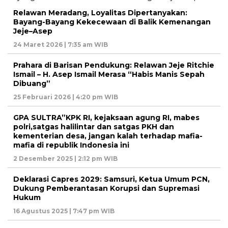
Relawan Meradang, Loyalitas Dipertanyakan:
Bayang-Bayang Kekecewaan di Balik Kemenangan
Jeje–Asep
24 Maret 2026 | 7:35 am WIB
Prahara di Barisan Pendukung: Relawan Jeje Ritchie
Ismail – H. Asep Ismail Merasa “Habis Manis Sepah
Dibuang”
25 Februari 2026 | 4:20 pm WIB
GPA SULTRA”KPK RI, kejaksaan agung RI, mabes
polri,satgas halilintar dan satgas PKH dan
kementerian desa, jangan kalah terhadap mafia-
mafia di republik Indonesia ini
2 Desember 2025 | 2:12 pm WIB
Deklarasi Capres 2029: Samsuri, Ketua Umum PCN,
Dukung Pemberantasan Korupsi dan Supremasi
Hukum
16 Agustus 2025 | 7:47 pm WIB