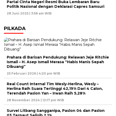
Partai Cinta Negeri Resmi Buka Lembaran Baru
Politik Nasional dengan Deklarasi Capres Samsuri
28 Juni 2025 | 3:56 am WIB
PILKADA
Prahara di Barisan Pendukung: Relawan Jeje Ritchie
Ismail – H. Asep Ismail Merasa “Habis Manis Sepah
Dibuang”
25 Februari 2026 | 4:20 pm WIB
Real Count Internal Tim Wesly-Herlina, Wesly –
Herlina Raih Suara Tertinggi 42,19% Dari 4 Calon,
Terendah Paslon Yan – Irwan Raih 5,28%
28 November 2024 | 12:17 pm WIB
Survei Litbang Sangganipa, Paslon 04 dan Paslon
03 Terpaut Selisih 2,1%