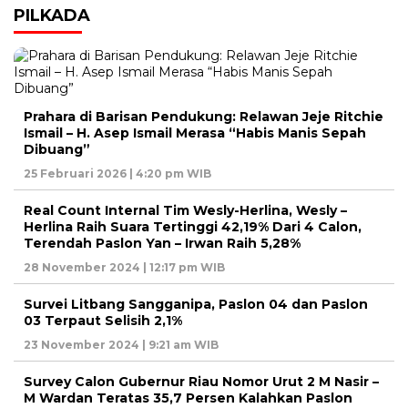
PILKADA
Prahara di Barisan Pendukung: Relawan Jeje Ritchie
Ismail – H. Asep Ismail Merasa “Habis Manis Sepah
Dibuang”
25 Februari 2026 | 4:20 pm WIB
Real Count Internal Tim Wesly-Herlina, Wesly –
Herlina Raih Suara Tertinggi 42,19% Dari 4 Calon,
Terendah Paslon Yan – Irwan Raih 5,28%
28 November 2024 | 12:17 pm WIB
Survei Litbang Sangganipa, Paslon 04 dan Paslon
03 Terpaut Selisih 2,1%
23 November 2024 | 9:21 am WIB
Survey Calon Gubernur Riau Nomor Urut 2 M Nasir –
M Wardan Teratas 35,7 Persen Kalahkan Paslon