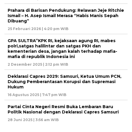
Prahara di Barisan Pendukung: Relawan Jeje Ritchie
Ismail – H. Asep Ismail Merasa “Habis Manis Sepah
Dibuang”
25 Februari 2026 | 4:20 pm WIB
GPA SULTRA”KPK RI, kejaksaan agung RI, mabes
polri,satgas halilintar dan satgas PKH dan
kementerian desa, jangan kalah terhadap mafia-
mafia di republik Indonesia ini
2 Desember 2025 | 2:12 pm WIB
Deklarasi Capres 2029: Samsuri, Ketua Umum PCN,
Dukung Pemberantasan Korupsi dan Supremasi
Hukum
16 Agustus 2025 | 7:47 pm WIB
Partai Cinta Negeri Resmi Buka Lembaran Baru
Politik Nasional dengan Deklarasi Capres Samsuri
28 Juni 2025 | 3:56 am WIB