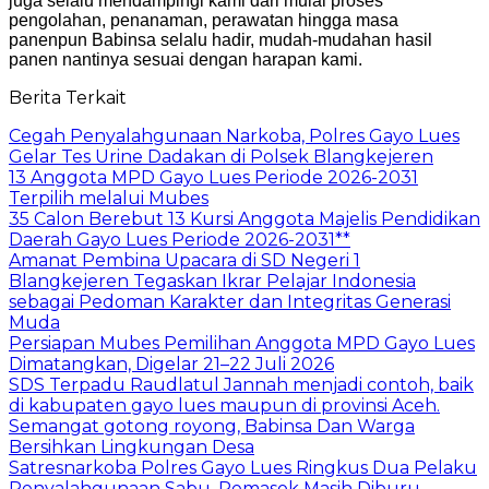
juga selalu mendampingi kami dari mulai proses
pengolahan, penanaman, perawatan hingga masa
panenpun Babinsa selalu hadir, mudah-mudahan hasil
panen nantinya sesuai dengan harapan kami.
Berita Terkait
Cegah Penyalahgunaan Narkoba, Polres Gayo Lues
Gelar Tes Urine Dadakan di Polsek Blangkejeren
13 Anggota MPD Gayo Lues Periode 2026-2031
Terpilih melalui Mubes
35 Calon Berebut 13 Kursi Anggota Majelis Pendidikan
Daerah Gayo Lues Periode 2026-2031**
Amanat Pembina Upacara di SD Negeri 1
Blangkejeren Tegaskan Ikrar Pelajar Indonesia
sebagai Pedoman Karakter dan Integritas Generasi
Muda
Persiapan Mubes Pemilihan Anggota MPD Gayo Lues
Dimatangkan, Digelar 21–22 Juli 2026
SDS Terpadu Raudlatul Jannah menjadi contoh, baik
di kabupaten gayo lues maupun di provinsi Aceh.
Semangat gotong royong, Babinsa Dan Warga
Bersihkan Lingkungan Desa
Satresnarkoba Polres Gayo Lues Ringkus Dua Pelaku
Penyalahgunaan Sabu, Pemasok Masih Diburu