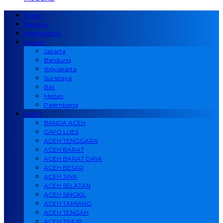
Home
Nasional
Internasional
Daerah
Jakarta
Bandung
Yogyakarta
Surabaya
Bali
Medan
Palembang
ACEH
BANDA ACEH
GAYO LUES
ACEH TENGGARA
ACEH BARAT
ACEH BARAT DAYA
ACEH BESAR
ACEH JAYA
ACEH SELATAN
ACEH SINGKIL
ACEH TAMIANG
ACEH TENGAH
ACEH TIMUR