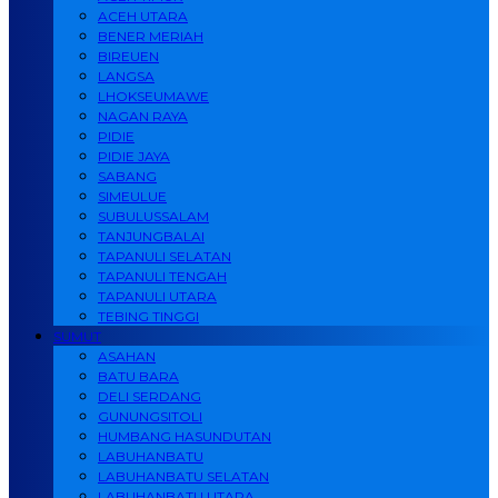
ACEH UTARA
BENER MERIAH
BIREUEN
LANGSA
LHOKSEUMAWE
NAGAN RAYA
PIDIE
PIDIE JAYA
SABANG
SIMEULUE
SUBULUSSALAM
TANJUNGBALAI
TAPANULI SELATAN
TAPANULI TENGAH
TAPANULI UTARA
TEBING TINGGI
SUMUT
ASAHAN
BATU BARA
DELI SERDANG
GUNUNGSITOLI
HUMBANG HASUNDUTAN
LABUHANBATU
LABUHANBATU SELATAN
LABUHANBATU UTARA