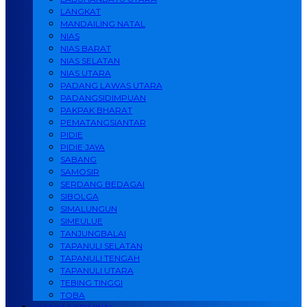
LANGKAT
MANDAILING NATAL
NIAS
NIAS BARAT
NIAS SELATAN
NIAS UTARA
PADANG LAWAS UTARA
PADANGSIDIMPUAN
PAKPAK BHARAT
PEMATANGSIANTAR
PIDIE
PIDIE JAYA
SABANG
SAMOSIR
SERDANG BEDAGAI
SIBOLGA
SIMALUNGUN
SIMEULUE
TANJUNGBALAI
TAPANULI SELATAN
TAPANULI TENGAH
TAPANULI UTARA
TEBING TINGGI
TOBA