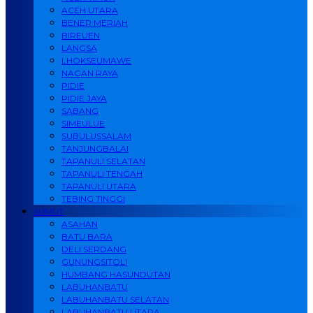
ACEH UTARA
BENER MERIAH
BIREUEN
LANGSA
LHOKSEUMAWE
NAGAN RAYA
PIDIE
PIDIE JAYA
SABANG
SIMEULUE
SUBULUSSALAM
TANJUNGBALAI
TAPANULI SELATAN
TAPANULI TENGAH
TAPANULI UTARA
TEBING TINGGI
SUMUT
ASAHAN
BATU BARA
DELI SERDANG
GUNUNGSITOLI
HUMBANG HASUNDUTAN
LABUHANBATU
LABUHANBATU SELATAN
LABUHANBATU UTARA