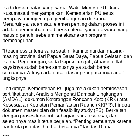
Pada kesempatan yang sama, Wakil Menteri PU Diana
Kusumastuti menyampaikan, Kementerian PU terus
berupaya mempercepat pembangunan di Papua.
Menurutnya, salah satu elemen penting dalam proses ini
adalah pemenuhan readiness criteria, yaitu prasyarat yang
harus dipenuhi sebelum melaksanakan program
pembangunan.
“Readiness criteria yang saat ini kami temui dari masing-
masing provinsi dari Papua Barat Daya, Papua Selatan, dan
Papua Pegunungan, serta Papua Tengah, Alhamdulillah,
kayaknya sudah beres semuanya ya sudah beres
semuanya. Artinya ada dasar-dasar penugasannya ada,”
ungkapnya.
Berikutnya, Kementerian PU juga melakukan pemrosesan
sertifikat tanah, Analisis Mengenai Dampak Lingkungan
(AMDAL), dokumen Keterangan Rencana Kota (KRK) atau
Kesesuaian Kegiatan Pemanfaatan Ruang (KKPR), hingga
dokumen master plan dan feasibility study (FS). Berkaitan
dengan proses tersebut, sebagian sudah selesai, dan
selebihnya masih terus berjalan. “Penting semuanya karena
nanti kita prioritasi hal-hal besarnya,” tandas Diana.