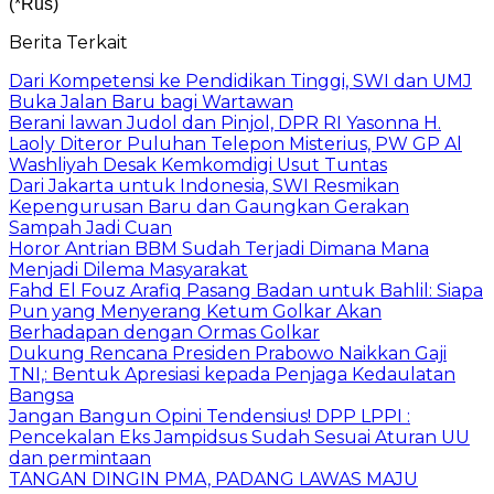
(*Rus)
Berita Terkait
Dari Kompetensi ke Pendidikan Tinggi, SWI dan UMJ
Buka Jalan Baru bagi Wartawan
Berani lawan Judol dan Pinjol, DPR RI Yasonna H.
Laoly Diteror Puluhan Telepon Misterius, PW GP Al
Washliyah Desak Kemkomdigi Usut Tuntas
Dari Jakarta untuk Indonesia, SWI Resmikan
Kepengurusan Baru dan Gaungkan Gerakan
Sampah Jadi Cuan
Horor Antrian BBM Sudah Terjadi Dimana Mana
Menjadi Dilema Masyarakat
Fahd El Fouz Arafiq Pasang Badan untuk Bahlil: Siapa
Pun yang Menyerang Ketum Golkar Akan
Berhadapan dengan Ormas Golkar
Dukung Rencana Presiden Prabowo Naikkan Gaji
TNI,: Bentuk Apresiasi kepada Penjaga Kedaulatan
Bangsa
Jangan Bangun Opini Tendensius! DPP LPPI :
Pencekalan Eks Jampidsus Sudah Sesuai Aturan UU
dan permintaan
TANGAN DINGIN PMA, PADANG LAWAS MAJU