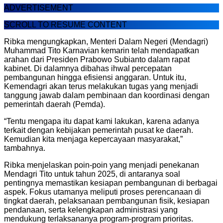
ADVERTISEMENT
SCROLL TO RESUME CONTENT
Ribka mengungkapkan, Menteri Dalam Negeri (Mendagri)
Muhammad Tito Karnavian kemarin telah mendapatkan
arahan dari Presiden Prabowo Subianto dalam rapat
kabinet. Di dalamnya dibahas ihwal percepatan
pembangunan hingga efisiensi anggaran. Untuk itu,
Kemendagri akan terus melakukan tugas yang menjadi
tanggung jawab dalam pembinaan dan koordinasi dengan
pemerintah daerah (Pemda).
“Tentu mengapa itu dapat kami lakukan, karena adanya
terkait dengan kebijakan pemerintah pusat ke daerah.
Kemudian kita menjaga kepercayaan masyarakat,”
tambahnya.
Ribka menjelaskan poin-poin yang menjadi penekanan
Mendagri Tito untuk tahun 2025, di antaranya soal
pentingnya memastikan kesiapan pembangunan di berbagai
aspek. Fokus utamanya meliputi proses perencanaan di
tingkat daerah, pelaksanaan pembangunan fisik, kesiapan
pendanaan, serta kelengkapan administrasi yang
mendukung terlaksananya program-program prioritas.