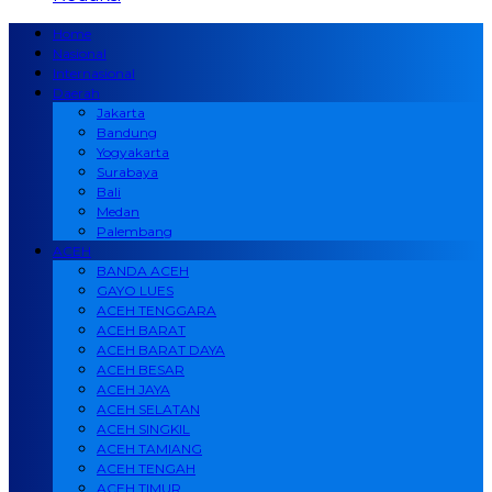
Home
Nasional
Internasional
Daerah
Jakarta
Bandung
Yogyakarta
Surabaya
Bali
Medan
Palembang
ACEH
BANDA ACEH
GAYO LUES
ACEH TENGGARA
ACEH BARAT
ACEH BARAT DAYA
ACEH BESAR
ACEH JAYA
ACEH SELATAN
ACEH SINGKIL
ACEH TAMIANG
ACEH TENGAH
ACEH TIMUR