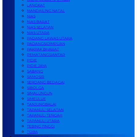
LANGKAT
MANDAILING NATAL
NIAS
NIAS BARAT
NIAS SELATAN
NIAS UTARA
PADANG LAWAS UTARA
PADANGSIDIMPUAN
PAKPAK BHARAT
PEMATANGSIANTAR
PIDIE
PIDIE JAYA
SABANG
SAMOSIR
SERDANG BEDAGAI
SIBOLGA
SIMALUNGUN
SIMEULUE
TANJUNGBALAI
TAPANULI SELATAN
TAPANULI TENGAH
TAPANULI UTARA
TEBING TINGGI
TOBA