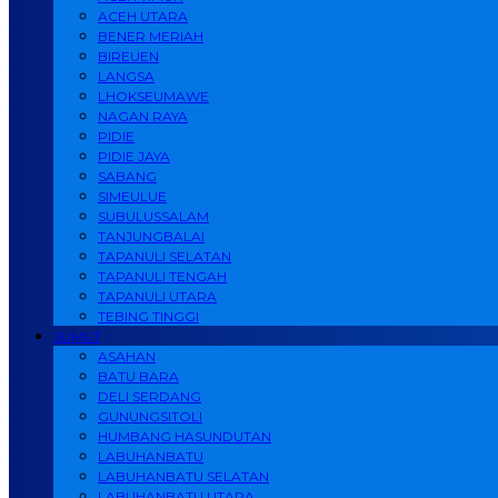
ACEH UTARA
BENER MERIAH
BIREUEN
LANGSA
LHOKSEUMAWE
NAGAN RAYA
PIDIE
PIDIE JAYA
SABANG
SIMEULUE
SUBULUSSALAM
TANJUNGBALAI
TAPANULI SELATAN
TAPANULI TENGAH
TAPANULI UTARA
TEBING TINGGI
SUMUT
ASAHAN
BATU BARA
DELI SERDANG
GUNUNGSITOLI
HUMBANG HASUNDUTAN
LABUHANBATU
LABUHANBATU SELATAN
LABUHANBATU UTARA