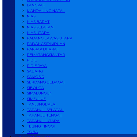
LANGKAT
MANDAILING NATAL
NIAS
NIAS BARAT
NIAS SELATAN
NIAS UTARA
PADANG LAWAS UTARA
PADANGSIDIMPUAN
PAKPAK BHARAT
PEMATANGSIANTAR
PIDIE
PIDIE JAYA
SABANG
SAMOSIR
SERDANG BEDAGAI
SIBOLGA
SIMALUNGUN
SIMEULUE
TANJUNGBALAI
TAPANULI SELATAN
TAPANULI TENGAH
TAPANULI UTARA
TEBING TINGGI
TOBA