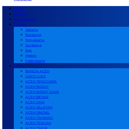
Home
Nasional
Internasional
Daerah
Jakarta
Bandung
Yogyakarta
Surabaya
Bali
Medan
Palembang
ACEH
BANDA ACEH
GAYO LUES
ACEH TENGGARA
ACEH BARAT
ACEH BARAT DAYA
ACEH BESAR
ACEH JAYA
ACEH SELATAN
ACEH SINGKIL
ACEH TAMIANG
ACEH TENGAH
ACEH TIMUR