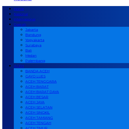
Home
Nasional
Internasional
Daerah
Jakarta
Bandung
Yogyakarta
Surabaya
Bali
Medan
Palembang
ACEH
BANDA ACEH
GAYO LUES
ACEH TENGGARA
ACEH BARAT
ACEH BARAT DAYA
ACEH BESAR
ACEH JAYA
ACEH SELATAN
ACEH SINGKIL
ACEH TAMIANG
ACEH TENGAH
ACEH TIMUR