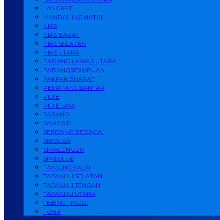
LANGKAT
MANDAILING NATAL
NIAS
NIAS BARAT
NIAS SELATAN
NIAS UTARA
PADANG LAWAS UTARA
PADANGSIDIMPUAN
PAKPAK BHARAT
PEMATANGSIANTAR
PIDIE
PIDIE JAYA
SABANG
SAMOSIR
SERDANG BEDAGAI
SIBOLGA
SIMALUNGUN
SIMEULUE
TANJUNGBALAI
TAPANULI SELATAN
TAPANULI TENGAH
TAPANULI UTARA
TEBING TINGGI
TOBA