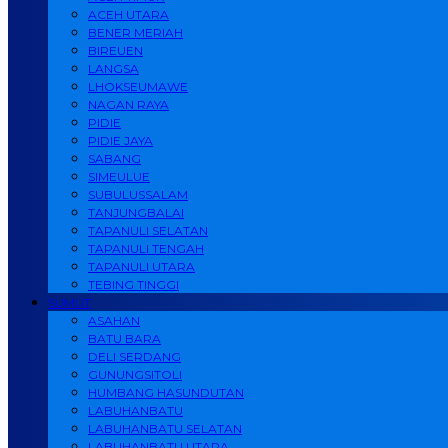
ACEH UTARA
BENER MERIAH
BIREUEN
LANGSA
LHOKSEUMAWE
NAGAN RAYA
PIDIE
PIDIE JAYA
SABANG
SIMEULUE
SUBULUSSALAM
TANJUNGBALAI
TAPANULI SELATAN
TAPANULI TENGAH
TAPANULI UTARA
TEBING TINGGI
SUMUT
ASAHAN
BATU BARA
DELI SERDANG
GUNUNGSITOLI
HUMBANG HASUNDUTAN
LABUHANBATU
LABUHANBATU SELATAN
LABUHANBATU UTARA