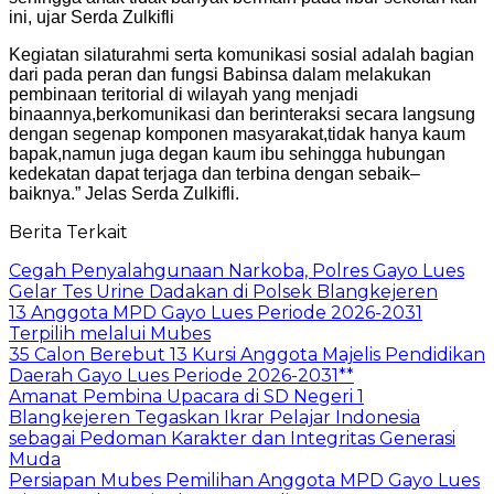
ini, ujar Serda Zulkifli
Kegiatan silaturahmi serta komunikasi sosial adalah bagian
dari pada peran dan fungsi Babinsa dalam melakukan
pembinaan teritorial di wilayah yang menjadi
binaannya,berkomunikasi dan berinteraksi secara langsung
dengan segenap komponen masyarakat,tidak hanya kaum
bapak,namun juga degan kaum ibu sehingga hubungan
kedekatan dapat terjaga dan terbina dengan sebaik–
baiknya.” Jelas Serda Zulkifli.
Berita Terkait
Cegah Penyalahgunaan Narkoba, Polres Gayo Lues
Gelar Tes Urine Dadakan di Polsek Blangkejeren
13 Anggota MPD Gayo Lues Periode 2026-2031
Terpilih melalui Mubes
35 Calon Berebut 13 Kursi Anggota Majelis Pendidikan
Daerah Gayo Lues Periode 2026-2031**
Amanat Pembina Upacara di SD Negeri 1
Blangkejeren Tegaskan Ikrar Pelajar Indonesia
sebagai Pedoman Karakter dan Integritas Generasi
Muda
Persiapan Mubes Pemilihan Anggota MPD Gayo Lues