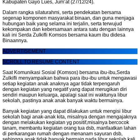
Kabupaten Gayo Lues, Jum’at (27/12/24).
Dalam rangka silaturahmi, serta pendekatan bersama
segenap komponen masyarakat binaan, dan guna menjaga
hubungan baik yang selama ini terjalin, serta terwujud
kekompakan dan kebersamaan antara satu dengan lainnya
kali ini Serda Zulkifli Komsos bersama kaum ibu didesa
Binaannya.
ADVERTISEMENT
SCROLL TO RESUME CONTENT
Saat Komunikasi Sosial (Komsos) bersama ibu-ibu,Serda
Zulkifli menyampaikan bahwa para ibu-ibu untuk mengawasi
setiap kegiatan anak anaknya agar tidak terpengaruh
dengan kegiatan yang negatif yang dapat merugikan diri
sendiri maupun keluarga, apalagi saat ini waktunya libur
sekolah, pastinya anak anak banyak waktu bermainya.
Banyak kegiatan yang dapat dilakukan untuk mengisi libur
sekolah bagi anak-anak kita, misalnya dengan mengajaknya
dengan melakukan kegiatan yg positif,misalnya bercocok
tanam, membantu kegiatan orang tua dsb, manfaatkan lahan
di perkarangan rumah dengan menanam sayuran dsb,
sehingga anak tidak banyak bermain pada libur sekolah kali