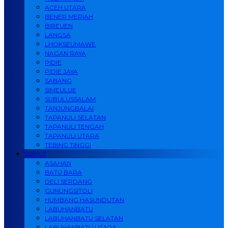
ACEH UTARA
BENER MERIAH
BIREUEN
LANGSA
LHOKSEUMAWE
NAGAN RAYA
PIDIE
PIDIE JAYA
SABANG
SIMEULUE
SUBULUSSALAM
TANJUNGBALAI
TAPANULI SELATAN
TAPANULI TENGAH
TAPANULI UTARA
TEBING TINGGI
SUMUT
ASAHAN
BATU BARA
DELI SERDANG
GUNUNGSITOLI
HUMBANG HASUNDUTAN
LABUHANBATU
LABUHANBATU SELATAN
LABUHANBATU UTARA