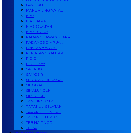
LANGKAT
MANDAILING NATAL
NIAS
NIAS BARAT
NIAS SELATAN
NIAS UTARA
PADANG LAWAS UTARA
PADANGSIDIMPUAN
PAKPAK BHARAT
PEMATANGSIANTAR
PIDIE
PIDIE JAYA
SABANG
SAMOSIR
SERDANG BEDAGAI
SIBOLGA
SIMALUNGUN
SIMEULUE
TANJUNGBALAI
TAPANULI SELATAN
TAPANULI TENGAH
TAPANULI UTARA
TEBING TINGGI
TOBA