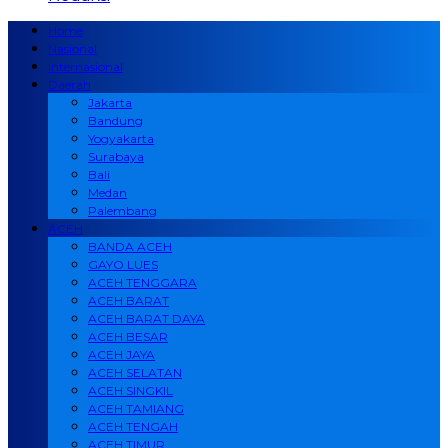
Home
Nasional
Internasional
Daerah
Jakarta
Bandung
Yogyakarta
Surabaya
Bali
Medan
Palembang
ACEH
BANDA ACEH
GAYO LUES
ACEH TENGGARA
ACEH BARAT
ACEH BARAT DAYA
ACEH BESAR
ACEH JAYA
ACEH SELATAN
ACEH SINGKIL
ACEH TAMIANG
ACEH TENGAH
ACEH TIMUR