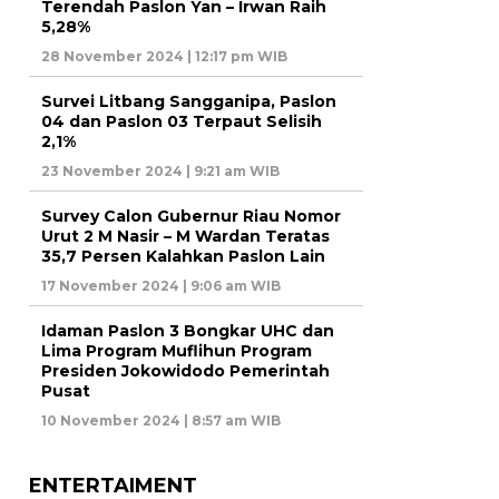
Terendah Paslon Yan – Irwan Raih
5,28%
28 November 2024 | 12:17 pm WIB
Survei Litbang Sangganipa, Paslon
04 dan Paslon 03 Terpaut Selisih
2,1%
23 November 2024 | 9:21 am WIB
Survey Calon Gubernur Riau Nomor
Urut 2 M Nasir – M Wardan Teratas
35,7 Persen Kalahkan Paslon Lain
17 November 2024 | 9:06 am WIB
Idaman Paslon 3 Bongkar UHC dan
Lima Program Muflihun Program
Presiden Jokowidodo Pemerintah
Pusat
10 November 2024 | 8:57 am WIB
ENTERTAIMENT