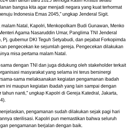
2024 dan tahun baru 2025 semoga Kasih Kristus selalu
lanan bangsa kita agar menjadi negara yang kuat terhormat
menuju Indonesia Emas 2045,” ungkap Jenderal Sigit.
a malam Natal, Kapolri, Menkopolkam Budi Gunawan, Menko
Menteri Agama Nasaruddin Umar, Panglima TNI Jenderal
, Pj. gubernur DKI Teguh Setyabudi, dan pejabat Forkopimda
kan pengecekan ke sejumlah gereja. Pengecekan dilakukan
inya misa pertama malam Natal.
sama dengan TNI dan juga didukung oleh stakeholder terkait
rganisasi masyarakat yang selama ini terus bersinergi
bersama-sama melaksanakan kegiatan pengamanan ibadah
lam ini maupun kegiatan ibadah yang lain sampai dengan
r tahun nanti,” ungkap Kapolri di Gereja Katedral, Jakarta,
4).
 menjelaskan, pengamanan sudah dilakukan sejak pagi hari
annya sterilisasi. Kapolri pun memastikan bahwa seluruh
ngan pengamanan berjalan dengan baik.