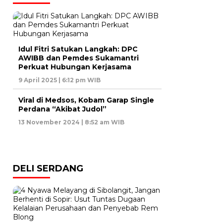
Idul Fitri Satukan Langkah: DPC
AWIBB dan Pemdes Sukamantri
Perkuat Hubungan Kerjasama
9 April 2025 | 6:12 pm WIB
Viral di Medsos, Kobam Garap Single
Perdana “Akibat Judol”
13 November 2024 | 8:52 am WIB
DELI SERDANG