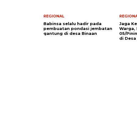
REGIONAL
REGION
Babinsa selalu hadir pada
Jaga K
pembuatan pondasi jembatan
Warga, 
gantung di desa Binaan
05/Pin
di Desa