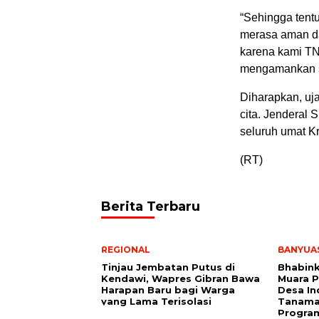
“Sehingga tent
merasa aman da
karena kami TNI
mengamankan se
Diharapkan, uja
cita. Jenderal 
seluruh umat K
(RT)
Berita Terbaru
REGIONAL
BANYUA
Tinjau Jembatan Putus di
Bhabin
Kendawi, Wapres Gibran Bawa
Muara 
Harapan Baru bagi Warga
Desa I
yang Lama Terisolasi
Tanaman
Progra