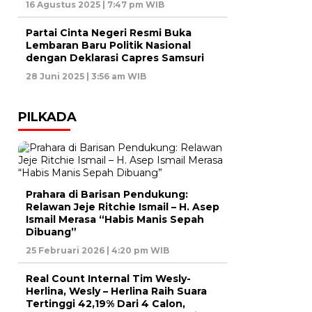
16 Agustus 2025 | 7:47 pm WIB
Partai Cinta Negeri Resmi Buka
Lembaran Baru Politik Nasional
dengan Deklarasi Capres Samsuri
28 Juni 2025 | 3:56 am WIB
PILKADA
Prahara di Barisan Pendukung:
Relawan Jeje Ritchie Ismail – H. Asep
Ismail Merasa “Habis Manis Sepah
Dibuang”
25 Februari 2026 | 4:20 pm WIB
Real Count Internal Tim Wesly-
Herlina, Wesly – Herlina Raih Suara
Tertinggi 42,19% Dari 4 Calon,