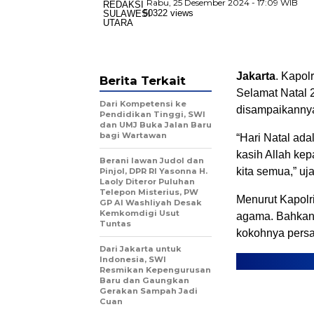
Rabu, 25 Desember 2024 - 17:09 WIB
50322 views
Jakarta
. Kapol
Berita Terkait
Selamat Natal 2
Dari Kompetensi ke
disampaikannya
Pendidikan Tinggi, SWI
dan UMJ Buka Jalan Baru
bagi Wartawan
“Hari Natal ada
kasih Allah ke
Berani lawan Judol dan
kita semua,” uja
Pinjol, DPR RI Yasonna H.
Laoly Diteror Puluhan
Telepon Misterius, PW
Menurut Kapolr
GP Al Washliyah Desak
Kemkomdigi Usut
agama. Bahkan, 
Tuntas
kokohnya pers
Dari Jakarta untuk
Indonesia, SWI
Resmikan Kepengurusan
Baru dan Gaungkan
Gerakan Sampah Jadi
Cuan