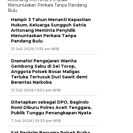
Hampir 3 Tahun Menanti Kepastian
Hukum, Keluarga Sungguh Satria
Aritonang Meminta Penyidik
Menuntaskan Perkara Tanpa
Pandang Bulu
21 Juli 2026 | 1:35 am WIB
Dramatis! Pengejaran Wanita
Gembong Sabu di Sei Torop,
Anggota Polsek Bosar Maligas
Terluka Tertusuk Duri Sawit demi
Berantas Narkoba
12 Juli 2026 | 9:32 pm WIB
Ditetapkan sebagai DPO, Bagindo
Romi Diburu Polres Aceh Tenggara,
Publik Tunggu Penangkapan Nyata
7 Juli 2026 | 10:23 pm WIB
Sat Reskrim Bersama Polsek Purba