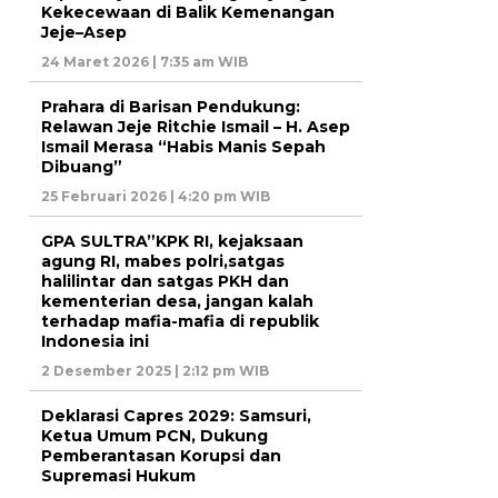
Kekecewaan di Balik Kemenangan
Jeje–Asep
24 Maret 2026 | 7:35 am WIB
Prahara di Barisan Pendukung:
Relawan Jeje Ritchie Ismail – H. Asep
Ismail Merasa “Habis Manis Sepah
Dibuang”
25 Februari 2026 | 4:20 pm WIB
GPA SULTRA”KPK RI, kejaksaan
agung RI, mabes polri,satgas
halilintar dan satgas PKH dan
kementerian desa, jangan kalah
terhadap mafia-mafia di republik
Indonesia ini
2 Desember 2025 | 2:12 pm WIB
Deklarasi Capres 2029: Samsuri,
Ketua Umum PCN, Dukung
Pemberantasan Korupsi dan
Supremasi Hukum