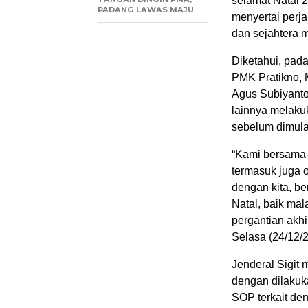
selamat Natal 
PADANG LAWAS MAJU
menyertai perja
dan sejahtera 
Diketahui, pad
PMK Pratikno, 
Agus Subiyanto
lainnya melaku
sebelum dimula
“Kami bersama-
termasuk juga o
dengan kita, 
Natal, baik ma
pergantian akhi
Selasa (24/12/2
Jenderal Sigit
dengan dilakuk
SOP terkait de