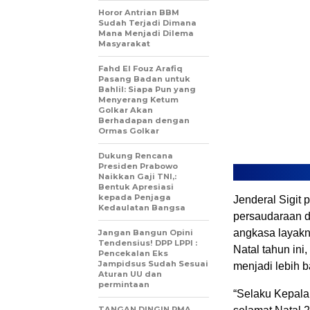
Horor Antrian BBM
Sudah Terjadi Dimana
Mana Menjadi Dilema
Masyarakat
Fahd El Fouz Arafiq
Pasang Badan untuk
Bahlil: Siapa Pun yang
Menyerang Ketum
Golkar Akan
Berhadapan dengan
Ormas Golkar
Dukung Rencana
Presiden Prabowo
Naikkan Gaji TNI,:
Bentuk Apresiasi
kepada Penjaga
Jenderal Sigit
Kedaulatan Bangsa
persaudaraan d
angkasa layakn
Jangan Bangun Opini
Tendensius! DPP LPPI :
Natal tahun ini
Pencekalan Eks
Jampidsus Sudah Sesuai
menjadi lebih b
Aturan UU dan
permintaan
“Selaku Kepala
TANGAN DINGIN PMA,