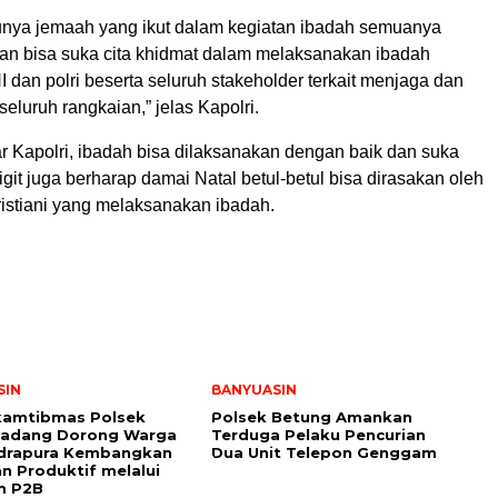
unya jemaah yang ikut dalam kegiatan ibadah semuanya
n bisa suka cita khidmat dalam melaksanakan ibadah
 dan polri beserta seluruh stakeholder terkait menjaga dan
luruh rangkaian,” jelas Kapolri.
r Kapolri, ibadah bisa dilaksanakan dengan baik dan suka
Sigit juga berharap damai Natal betul-betul bisa dirasakan oleh
ristiani yang melaksanakan ibadah.
SIN
BANYUASIN
kamtibmas Polsek
Polsek Betung Amankan
Padang Dorong Warga
Terduga Pelaku Pencurian
ndrapura Kembangkan
Dua Unit Telepon Genggam
 Produktif melalui
m P2B