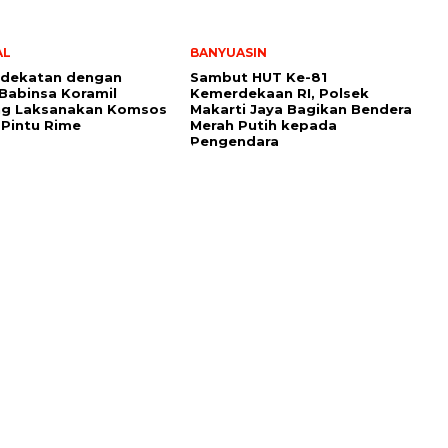
AL
BANYUASIN
edekatan dengan
Sambut HUT Ke-81
Babinsa Koramil
Kemerdekaan RI, Polsek
ing Laksanakan Komsos
Makarti Jaya Bagikan Bendera
 Pintu Rime
Merah Putih kepada
Pengendara