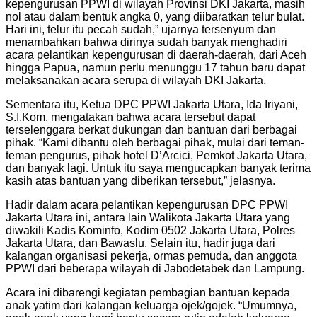
kepengurusan PPWI di wilayah Provinsi DKI Jakarta, masih
nol atau dalam bentuk angka 0, yang diibaratkan telur bulat.
Hari ini, telur itu pecah sudah,” ujarnya tersenyum dan
menambahkan bahwa dirinya sudah banyak menghadiri
acara pelantikan kepengurusan di daerah-daerah, dari Aceh
hingga Papua, namun perlu menunggu 17 tahun baru dapat
melaksanakan acara serupa di wilayah DKI Jakarta.
Sementara itu, Ketua DPC PPWI Jakarta Utara, Ida Iriyani,
S.I.Kom, mengatakan bahwa acara tersebut dapat
terselenggara berkat dukungan dan bantuan dari berbagai
pihak. “Kami dibantu oleh berbagai pihak, mulai dari teman-
teman pengurus, pihak hotel D’Arcici, Pemkot Jakarta Utara,
dan banyak lagi. Untuk itu saya mengucapkan banyak terima
kasih atas bantuan yang diberikan tersebut,” jelasnya.
Hadir dalam acara pelantikan kepengurusan DPC PPWI
Jakarta Utara ini, antara lain Walikota Jakarta Utara yang
diwakili Kadis Kominfo, Kodim 0502 Jakarta Utara, Polres
Jakarta Utara, dan Bawaslu. Selain itu, hadir juga dari
kalangan organisasi pekerja, ormas pemuda, dan anggota
PPWI dari beberapa wilayah di Jabodetabek dan Lampung.
Acara ini dibarengi kegiatan pembagian bantuan kepada
anak yatim dari kalangan keluarga ojek/gojek. “Umumnya,