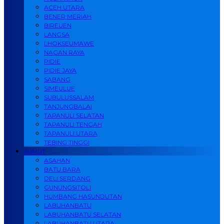
ACEH UTARA
BENER MERIAH
BIREUEN
LANGSA
LHOKSEUMAWE
NAGAN RAYA
PIDIE
PIDIE JAYA
SABANG
SIMEULUE
SUBULUSSALAM
TANJUNGBALAI
TAPANULI SELATAN
TAPANULI TENGAH
TAPANULI UTARA
TEBING TINGGI
SUMUT
ASAHAN
BATU BARA
DELI SERDANG
GUNUNGSITOLI
HUMBANG HASUNDUTAN
LABUHANBATU
LABUHANBATU SELATAN
LABUHANBATU UTARA