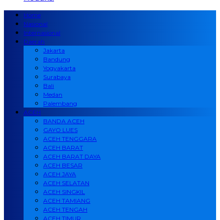
Home
Nasional
Internasional
Daerah
Jakarta
Bandung
Yogyakarta
Surabaya
Bali
Medan
Palembang
ACEH
BANDA ACEH
GAYO LUES
ACEH TENGGARA
ACEH BARAT
ACEH BARAT DAYA
ACEH BESAR
ACEH JAYA
ACEH SELATAN
ACEH SINGKIL
ACEH TAMIANG
ACEH TENGAH
ACEH TIMUR