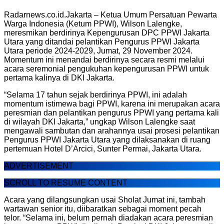
Radarnews.co.id.Jakarta – Ketua Umum Persatuan Pewarta
Warga Indonesia (Ketum PPWI), Wilson Lalengke,
meresmikan berdirinya Kepengurusan DPC PPWI Jakarta
Utara yang ditandai pelantikan Pengurus PPWI Jakarta
Utara periode 2024-2029, Jumat, 29 November 2024.
Momentum ini menandai berdirinya secara resmi melalui
acara seremonial pengukuhan kepengurusan PPWI untuk
pertama kalinya di DKI Jakarta.
“Selama 17 tahun sejak berdirinya PPWI, ini adalah
momentum istimewa bagi PPWI, karena ini merupakan acara
peresmian dan pelantikan pengurus PPWI yang pertama kali
di wilayah DKI Jakarta,” ungkap Wilson Lalengke saat
mengawali sambutan dan arahannya usai prosesi pelantikan
Pengurus PPWI Jakarta Utara yang dilaksanakan di ruang
pertemuan Hotel D’Arcici, Sunter Permai, Jakarta Utara.
ADVERTISEMENT
SCROLL TO RESUME CONTENT
Acara yang dilangsungkan usai Sholat Jumat ini, tambah
wartawan senior itu, diibaratkan sebagai moment pecah
telor. “Selama ini, belum pernah diadakan acara peresmian