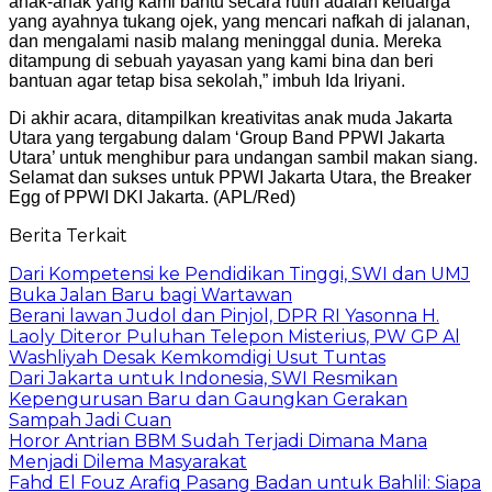
anak-anak yang kami bantu secara rutin adalah keluarga
yang ayahnya tukang ojek, yang mencari nafkah di jalanan,
dan mengalami nasib malang meninggal dunia. Mereka
ditampung di sebuah yayasan yang kami bina dan beri
bantuan agar tetap bisa sekolah,” imbuh Ida Iriyani.
Di akhir acara, ditampilkan kreativitas anak muda Jakarta
Utara yang tergabung dalam ‘Group Band PPWI Jakarta
Utara’ untuk menghibur para undangan sambil makan siang.
Selamat dan sukses untuk PPWI Jakarta Utara, the Breaker
Egg of PPWI DKI Jakarta. (APL/Red)
Berita Terkait
Dari Kompetensi ke Pendidikan Tinggi, SWI dan UMJ
Buka Jalan Baru bagi Wartawan
Berani lawan Judol dan Pinjol, DPR RI Yasonna H.
Laoly Diteror Puluhan Telepon Misterius, PW GP Al
Washliyah Desak Kemkomdigi Usut Tuntas
Dari Jakarta untuk Indonesia, SWI Resmikan
Kepengurusan Baru dan Gaungkan Gerakan
Sampah Jadi Cuan
Horor Antrian BBM Sudah Terjadi Dimana Mana
Menjadi Dilema Masyarakat
Fahd El Fouz Arafiq Pasang Badan untuk Bahlil: Siapa