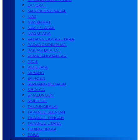
LANGKAT
MANDAILING NATAL
NIAS
NIAS BARAT
NIAS SELATAN
NIAS UTARA
PADANG LAWAS UTARA
PADANGSIDIMPUAN
PAKPAK BHARAT
PEMATANGSIANTAR
PIDIE
PIDIE JAYA
SABANG
SAMOSIR
SERDANG BEDAGAI
SIBOLGA
SIMALUNGUN
SIMEULUE
TANJUNGBALAI
TAPANULI SELATAN
TAPANULI TENGAH
TAPANULI UTARA
TEBING TINGGI
TOBA