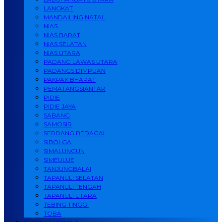
LANGKAT
MANDAILING NATAL
NIAS
NIAS BARAT
NIAS SELATAN
NIAS UTARA
PADANG LAWAS UTARA
PADANGSIDIMPUAN
PAKPAK BHARAT
PEMATANGSIANTAR
PIDIE
PIDIE JAYA
SABANG
SAMOSIR
SERDANG BEDAGAI
SIBOLGA
SIMALUNGUN
SIMEULUE
TANJUNGBALAI
TAPANULI SELATAN
TAPANULI TENGAH
TAPANULI UTARA
TEBING TINGGI
TOBA