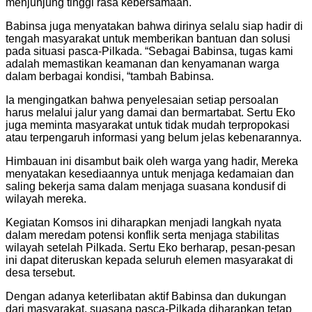
menjunjung tinggi rasa kebersamaan.
Babinsa juga menyatakan bahwa dirinya selalu siap hadir di
tengah masyarakat untuk memberikan bantuan dan solusi
pada situasi pasca-Pilkada. “Sebagai Babinsa, tugas kami
adalah memastikan keamanan dan kenyamanan warga
dalam berbagai kondisi, “tambah Babinsa.
Ia mengingatkan bahwa penyelesaian setiap persoalan
harus melalui jalur yang damai dan bermartabat. Sertu Eko
juga meminta masyarakat untuk tidak mudah terpropokasi
atau terpengaruh informasi yang belum jelas kebenarannya.
Himbauan ini disambut baik oleh warga yang hadir, Mereka
menyatakan kesediaannya untuk menjaga kedamaian dan
saling bekerja sama dalam menjaga suasana kondusif di
wilayah mereka.
Kegiatan Komsos ini diharapkan menjadi langkah nyata
dalam meredam potensi konflik serta menjaga stabilitas
wilayah setelah Pilkada. Sertu Eko berharap, pesan-pesan
ini dapat diteruskan kepada seluruh elemen masyarakat di
desa tersebut.
Dengan adanya keterlibatan aktif Babinsa dan dukungan
dari masyarakat, suasana pasca-Pilkada diharapkan tetap