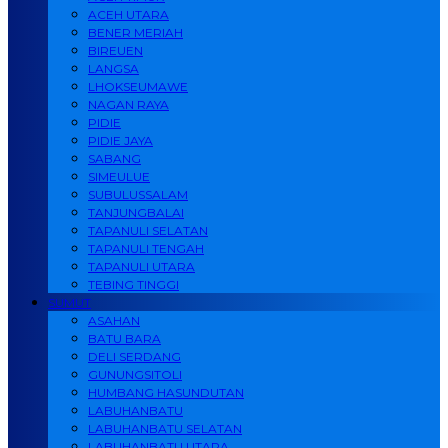
ACEH UTARA
BENER MERIAH
BIREUEN
LANGSA
LHOKSEUMAWE
NAGAN RAYA
PIDIE
PIDIE JAYA
SABANG
SIMEULUE
SUBULUSSALAM
TANJUNGBALAI
TAPANULI SELATAN
TAPANULI TENGAH
TAPANULI UTARA
TEBING TINGGI
SUMUT
ASAHAN
BATU BARA
DELI SERDANG
GUNUNGSITOLI
HUMBANG HASUNDUTAN
LABUHANBATU
LABUHANBATU SELATAN
LABUHANBATU UTARA