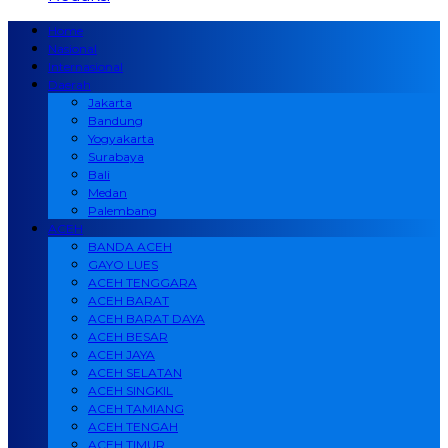
Home
Nasional
Internasional
Daerah
Jakarta
Bandung
Yogyakarta
Surabaya
Bali
Medan
Palembang
ACEH
BANDA ACEH
GAYO LUES
ACEH TENGGARA
ACEH BARAT
ACEH BARAT DAYA
ACEH BESAR
ACEH JAYA
ACEH SELATAN
ACEH SINGKIL
ACEH TAMIANG
ACEH TENGAH
ACEH TIMUR