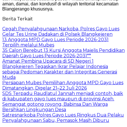
aman, damai, dan kondusif di wilayah teritorial kecamatan
Blangjerango khususnya.
Berita Terkait
Cegah Penyalahgunaan Narkoba, Polres Gayo Lues
Gelar Tes Urine Dadakan di Polsek Blangkejeren
13 Anggota MPD Gayo Lues Periode 2026-2031
Terpilih melalui Mubes
35 Calon Berebut 13 Kursi Anggota Majelis Pendidikan
Daerah Gayo Lues Periode 2026-2031**
Amanat Pembina Upacara di SD Negeri 1
Blangkejeren Tegaskan Ikrar Pelajar Indonesia
sebagai Pedoman Karakter dan Integritas Generasi
Muda
Persiapan Mubes Pemilihan Anggota MPD Gayo Lues
Dimatangkan, Digelar 21–22 Juli 2026
SDS Terpadu Raudlatul Jannah menjadi contoh, baik
di kabupaten gayo lues maupun di provinsi Aceh.
Semangat gotong royong, Babinsa Dan Warga
Bersihkan Lingkungan Desa
Satresnarkoba Polres Gayo Lues Ringkus Dua Pelaku
Penyalahgunaan Sabu, Pemasok Masih Diburu