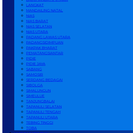
LANGKAT
MANDAILING NATAL
NIAS
NIAS BARAT
NIAS SELATAN
NIAS UTARA
PADANG LAWAS UTARA
PADANGSIDIMPUAN
PAKPAK BHARAT
PEMATANGSIANTAR
PIDIE
PIDIE JAYA
SABANG
SAMOSIR
SERDANG BEDAGAI
SIBOLGA
SIMALUNGUN
SIMEULUE
TANJUNGBALAI
TAPANULI SELATAN
TAPANULI TENGAH
TAPANULI UTARA
TEBING TINGGI
TOBA