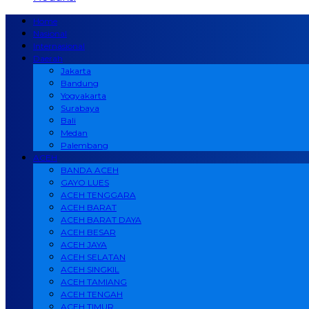
Home
Nasional
Internasional
Daerah
Jakarta
Bandung
Yogyakarta
Surabaya
Bali
Medan
Palembang
ACEH
BANDA ACEH
GAYO LUES
ACEH TENGGARA
ACEH BARAT
ACEH BARAT DAYA
ACEH BESAR
ACEH JAYA
ACEH SELATAN
ACEH SINGKIL
ACEH TAMIANG
ACEH TENGAH
ACEH TIMUR