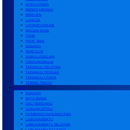
ACEH UTARA
BENER MERIAH
BIREUEN
LANGSA
LHOKSEUMAWE
NAGAN RAYA
PIDIE
PIDIE JAYA
SABANG
SIMEULUE
SUBULUSSALAM
TANJUNGBALAI
TAPANULI SELATAN
TAPANULI TENGAH
TAPANULI UTARA
TEBING TINGGI
SUMUT
ASAHAN
BATU BARA
DELI SERDANG
GUNUNGSITOLI
HUMBANG HASUNDUTAN
LABUHANBATU
LABUHANBATU SELATAN
LABUHANBATU UTARA