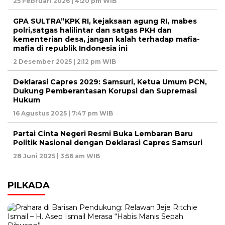
25 Februari 2026 | 4:20 pm WIB
GPA SULTRA”KPK RI, kejaksaan agung RI, mabes
polri,satgas halilintar dan satgas PKH dan
kementerian desa, jangan kalah terhadap mafia-
mafia di republik Indonesia ini
2 Desember 2025 | 2:12 pm WIB
Deklarasi Capres 2029: Samsuri, Ketua Umum PCN,
Dukung Pemberantasan Korupsi dan Supremasi
Hukum
16 Agustus 2025 | 7:47 pm WIB
Partai Cinta Negeri Resmi Buka Lembaran Baru
Politik Nasional dengan Deklarasi Capres Samsuri
28 Juni 2025 | 3:56 am WIB
PILKADA