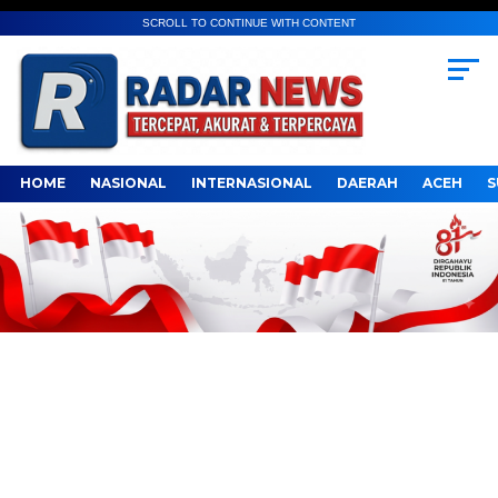
SCROLL TO CONTINUE WITH CONTENT
HOME
NASIONAL
INTERNASIONAL
DAERAH
ACEH
S