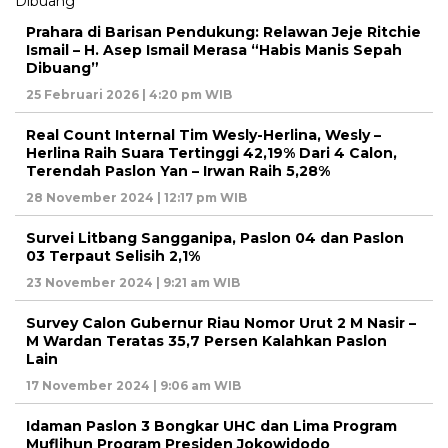
Prahara di Barisan Pendukung: Relawan Jeje Ritchie
Ismail – H. Asep Ismail Merasa “Habis Manis Sepah
Dibuang”
25 Februari 2026 | 4:20 pm WIB
Real Count Internal Tim Wesly-Herlina, Wesly –
Herlina Raih Suara Tertinggi 42,19% Dari 4 Calon,
Terendah Paslon Yan – Irwan Raih 5,28%
28 November 2024 | 12:17 pm WIB
Survei Litbang Sangganipa, Paslon 04 dan Paslon
03 Terpaut Selisih 2,1%
23 November 2024 | 9:21 am WIB
Survey Calon Gubernur Riau Nomor Urut 2 M Nasir –
M Wardan Teratas 35,7 Persen Kalahkan Paslon
Lain
17 November 2024 | 9:06 am WIB
Idaman Paslon 3 Bongkar UHC dan Lima Program
Muflihun Program Presiden Jokowidodo