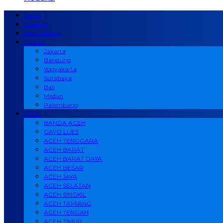
Home
Nasional
Internasional
Daerah
Jakarta
Bandung
Yogyakarta
Surabaya
Bali
Medan
Palembang
ACEH
BANDA ACEH
GAYO LUES
ACEH TENGGARA
ACEH BARAT
ACEH BARAT DAYA
ACEH BESAR
ACEH JAYA
ACEH SELATAN
ACEH SINGKIL
ACEH TAMIANG
ACEH TENGAH
ACEH TIMUR