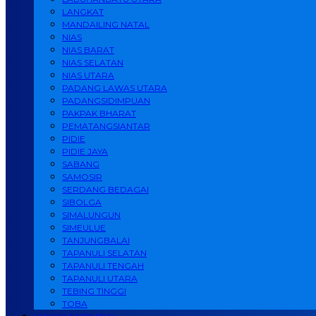
LANGKAT
MANDAILING NATAL
NIAS
NIAS BARAT
NIAS SELATAN
NIAS UTARA
PADANG LAWAS UTARA
PADANGSIDIMPUAN
PAKPAK BHARAT
PEMATANGSIANTAR
PIDIE
PIDIE JAYA
SABANG
SAMOSIR
SERDANG BEDAGAI
SIBOLGA
SIMALUNGUN
SIMEULUE
TANJUNGBALAI
TAPANULI SELATAN
TAPANULI TENGAH
TAPANULI UTARA
TEBING TINGGI
TOBA