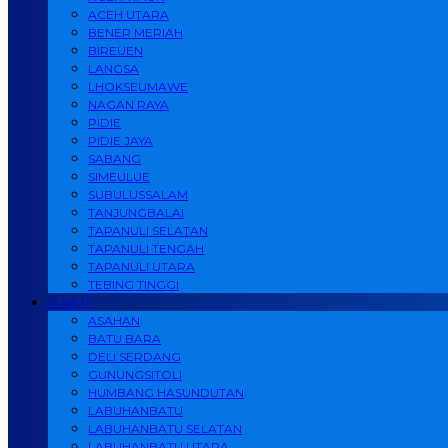
ACEH UTARA
BENER MERIAH
BIREUEN
LANGSA
LHOKSEUMAWE
NAGAN RAYA
PIDIE
PIDIE JAYA
SABANG
SIMEULUE
SUBULUSSALAM
TANJUNGBALAI
TAPANULI SELATAN
TAPANULI TENGAH
TAPANULI UTARA
TEBING TINGGI
SUMUT
ASAHAN
BATU BARA
DELI SERDANG
GUNUNGSITOLI
HUMBANG HASUNDUTAN
LABUHANBATU
LABUHANBATU SELATAN
LABUHANBATU UTARA